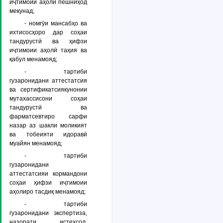
иҷтимоии аҳолӣ пешниҳод
мекунад;
- номгӯи мансабҳо ва
ихтисосҳоро дар соҳаи
тандурустӣ ва ҳифзи
иҷтимоии аҳолӣ таҳия ва
қабул менамояд;
- тартиби
гузаронидани аттестатсия
ва сертификатсиякунонии
мутахассисони соҳаи
тандурустӣ ва
фарматсевтиро сарфи
назар аз шакли моликият
ва тобеияти идоравӣ
муайян менамояд;
- тартиби
гузаронидани
аттестатсияи кормандони
соҳаи ҳифзи иҷтимоии
аҳолиро тасдиқ менамояд;
- тартиби
гузаронидани экспертиза,
назорати истеҳсол,