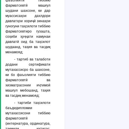
фаъолияти тиббию
фарматсевтӣ машғул
шудани шахсоне, ки дар
муассисаҳои дахлдори
давлатҳои хориҷӣ зинаҳои
гуногуни таҳсилоти тиббию
фарматсевтиро гузашта,
соҳиби ҳуҷҷати намунаи
давлатӣ оид ба таҳсилот
шудаанд, таҳия ва тасдиқ
менамояд;
- тартиб ва талаботи
додани сертификати
мутахассисро ба шахсоне,
ки бо фаъолияти тиббию
фарматсевтӣ ва
хизматрасонии иҷтимоӣ
машғул мебошанд, таҳия
ва тасдиқ менамояд;
- тартиби таҳсилоти
баъдидипломии
мутахассисони тиббию
фарматсевтӣ
(интернатура, ординатура,
такмили ихтисос,