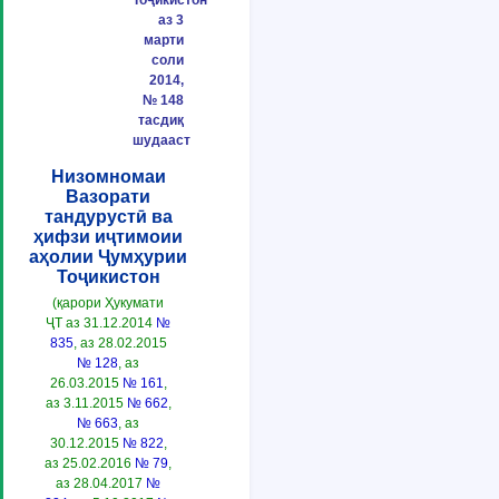
Тоҷикистон
аз 3
марти
соли
2014,
№ 148
тасдиқ
шудааст
Низомномаи
Вазорати
тандурустӣ ва
ҳифзи иҷтимоии
аҳолии Ҷумҳурии
Тоҷикистон
(қарори Ҳукумати
ҶТ аз 31.12.2014
№
835
, аз 28.02.2015
№ 128
, аз
26.03.2015
№ 161
,
аз 3.11.2015
№ 662
,
№ 663
, аз
30.12.2015
№ 822
,
аз 25.02.2016
№ 79
,
аз 28.04.2017
№