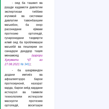
- оид ба ташкил ва
рушди хадамоти давлатии
экспертизаи тиббию
иҷтимоӣ ва системаи
давлатии тавонбахшии
маъюбон, ба онҳо
расонидани кӯмаки
протезию ортопедӣ,
гузаронидани таҳқиқоти
илмӣ оид ба проблемаҳои
маъюбӣ ва пешгирии он
санадҳои дахддор таҳия
менамояд
(қарори
Ҳукумати ҶТ аз
27.08.2021
№ 341
)
;
- ба шаҳрвандон
додани имтиёз ва
афзалиятҳоро барои
протезкунонӣ, назорат
карда, барои зиёд кардани
истеҳсол ва такмили
технологияи истеҳсоли
маснуоти протезию
ортопедӣ, воситаҳои