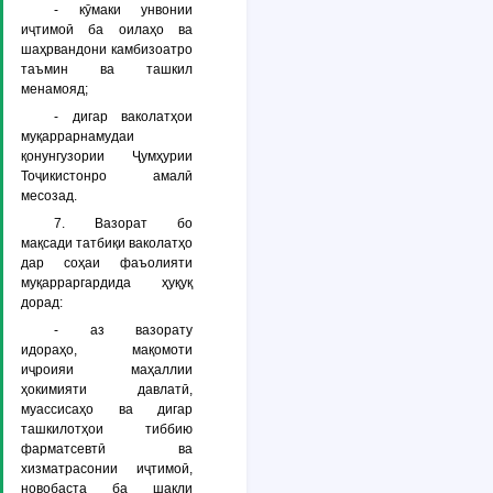
- кӯмаки унвонии
иҷтимоӣ ба оилаҳо ва
шаҳрвандони камбизоатро
таъмин ва ташкил
менамояд;
- дигар ваколатҳои
муқаррарнамудаи
қонунгузории Ҷумҳурии
Тоҷикистонро амалӣ
месозад.
7. Вазорат бо
мақсади татбиқи ваколатҳо
дар соҳаи фаъолияти
муқарраргардида ҳуқуқ
дорад:
- аз вазорату
идораҳо, мақомоти
иҷроияи маҳаллии
ҳокимияти давлатӣ,
муассисаҳо ва дигар
ташкилотҳои тиббию
фарматсевтӣ ва
хизматрасонии иҷтимоӣ,
новобаста ба шакли