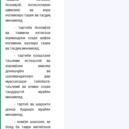
бозомузӣ, ихтисосгирии
аввалия) ва кори
иҷтимоиро таҳия ва тасдиқ
менамояд;
- тартиби бозомӯзӣ
ва такмили ихтисоси
кормандони соҳаи ҳифзи
иҷтимоии аҳолиро таҳия
ва тасдиқ менамояд;
- тартиби гузаштани
таълими истеҳсолӣ ва
коромӯзии амалии
донишҷӯён ва
шунавандагонро дар
муассисаҳои табобатӣ,
таълимӣ ва илмии соҳаи
тандурустӣ муайян
менамояд;
- тартиб ва шароити
донор буданро муайян
менамояд;
- номгӯи шахсоне, ки
бояд ба таври имтиёзнок