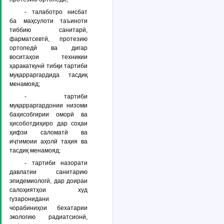
- талаботро нисбат
ба маҳсулоти таъиноти
тиббию санитарӣ,
фарматсевтӣ, протезию
ортопедӣ ва дигар
воситаҳои техникии
ҳаракаткунӣ тибқи тартиби
муқарраргардида тасдиқ
менамояд;
- тартиби
муқарраргардонии низоми
баҳисобгирии оморӣ ва
ҳисоботдиҳиро дар соҳаи
ҳифзи саломатӣ ва
иҷтимоии аҳолӣ таҳия ва
тасдиқ менамояд;
- тартиби назорати
давлатии санитарию
эпидемиологӣ, дар доираи
салоҳиятҳои худ
гузаронидани
чорабиниҳои бехатарии
экологию радиатсионӣ,