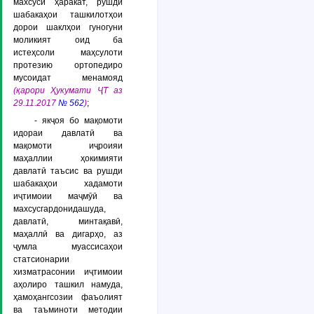
махсуси ҳаракат, рушди
шабакаҳои ташкилотҳои
дорои шаклҳои гуногуни
моликият оид ба
истеҳсоли маҳсулоти
протезию ортопедиро
мусоидат менамояд
(қарори Ҳукумати ҶТ аз
29.11.2017
№ 562
)
;
- якҷоя бо мақомоти
идораи давлатӣ ва
мақомоти иҷроияи
маҳаллии ҳокимияти
давлатӣ таъсис ва рушди
шабакаҳои хадамоти
иҷтимоии маҷмӯӣ ва
махсусгардонидашуда,
давлатӣ, минтақавӣ,
маҳаллӣ ва дигарҳо, аз
ҷумла муассисаҳои
статсионарии
хизматрасонии иҷтимоии
аҳолиро ташкил намуда,
ҳамоҳангсозии фаъолият
ва таъминоти методии