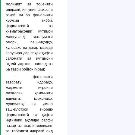
моликият ва тобеияти
идоравӣ, инчунин шахсони
воқеӣ, ки бо фаъолияти
хусусии тиббӣ,
фарматсевтӣ ва
хизматрасонии иҷтимоӣ
машғуланд, маълумоти
оморӣ, пешниҳодҳо,
хулосаҳо ва дигар маводи
заруриро дар соҳаи ҳифзи
саломатӣ ва иҷтимоии
аҳолӣ дархост намояд ва
ба таври ройгон гирад;
- фаъолияти
вазорату идораҳо,
мақомоти иҷроияи
маҳаллии ҳокимияти
давлатӣ, корхонаҳо,
муассисаҳо ва дигар
ташкилотҳои тиббию
фарматсевтӣ ва ҳифзи
иҷтимоии аҳолиро сарфи
назар аз шакли моликият
ва тобеияти идоравӣ оид