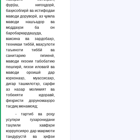
фурӯш, нигоҳдорӣ,
баҳисобгирӣ ва истифодаи
маводи доруворӣ, аз ҷумла
маводи нашъадор ва
моддаҳои ба он
баробаркардашуда,
ваксина ва зардобаҳо,
техникаи тиббӣ, маҳсулоти
таъиноти тиббӣ ва
санитарию гигиенӣ,
маводи ғизоии табобатию
пешгирӣ, ғизои иловагӣ ва
маводи ороишӣ дар
корхонаҳо, муассисаҳо,
дигар ташкилотҳо, сарфи
аз назар моликият ва
тобеияти идоравӣ,
феҳристи доруномаҳоро
тасдиқ менамояд;
- тартиб ва роҳу
усулҳои гузаронидани
таҳлили хавфҳои
коррупсияро дар мақомоти
тандурустӣ ва ҳифзи