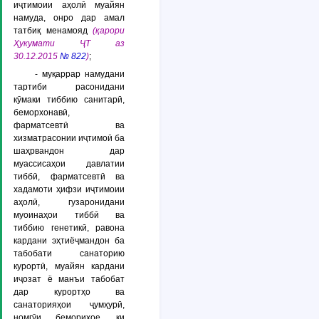
иҷтимоии аҳолӣ муайян
намуда, онро дар амал
татбиқ менамояд
(қарори
Ҳукумати ҶТ аз
30.12.2015
№ 822
)
;
- муқаррар намудани
тартиби расонидани
кӯмаки тиббию санитарӣ,
беморхонавӣ,
фарматсевтӣ ва
хизматрасонии иҷтимоӣ ба
шаҳрвандон дар
муассисаҳои давлатии
тиббӣ, фарматсевтӣ ва
хадамоти ҳифзи иҷтимоии
аҳолӣ, гузаронидани
муоинаҳои тиббӣ ва
тиббию генетикӣ, равона
кардани эҳтиёҷмандон ба
табобати санаторию
курортӣ, муайян кардани
иҷозат ё манъи табобат
дар курортҳо ва
санаторияҳои ҷумҳурӣ,
номгӯи бемориҳое, ки