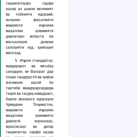
ташкилотҳоро сарфи
назар аз шакли моликият
ва тобеияти идоравӣ,
инчунин фаъолияти
мақомоти иҷроияи
маҳаллии ҳокимияти
давлатиро вобаста ба
масъалаҳои доираи
салоҳияти худ, ҳамоҳанг
месозад.
5. Иҷрои стандартҳо,
муқаррарот ва меъёру
санадҳое, ки Вазорат дар
соҳаи тандурустӣ ва ҳифзи
иҷтимоии аҳолӣ бо
тартиби муқарраргардида
таҳия ва тасдиқ намудааст,
барои вазорату идораҳои
Ҷумҳурии Тоҷикистон,
мақомоти иҷроияи
маҳаллии ҳокимияти
давлатӣ, корхонаҳо,
муассисаҳо ва дигар
ташкилотҳо сарфи назар