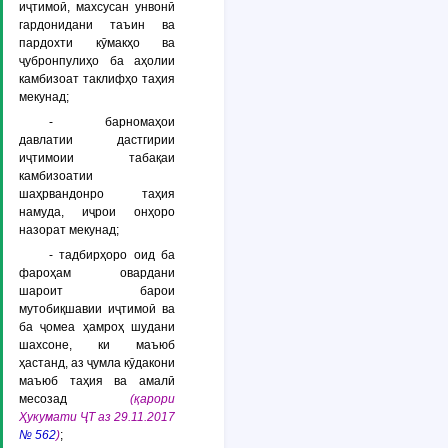
иҷтимоӣ, махсусан унвонӣ
гардонидани таъин ва
пардохти кӯмакҳо ва
ҷубронпулиҳо ба аҳолии
камбизоат таклифҳо таҳия
мекунад;
- барномаҳои
давлатии дастгирии
иҷтимоии табақаи
камбизоатии
шаҳрвандонро таҳия
намуда, иҷрои онҳоро
назорат мекунад;
- тадбирҳоро оид ба
фароҳам овардани
шароит барои
мутобиқшавии иҷтимоӣ ва
ба ҷомеа ҳамроҳ шудани
шахсоне, ки маъюб
ҳастанд, аз ҷумла кӯдакони
маъюб таҳия ва амалӣ
месозад
(қарори
Ҳукумати ҶТ аз 29.11.2017
№ 562
)
;