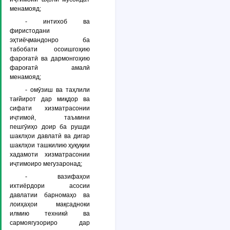
менамояд;
- интихоб ва
фиристодани
эҳтиёҷмандонро ба
табобати осоишгоҳию
фароғатӣ ва дармонгоҳию
фароғатӣ амалӣ
менамояд;
- омӯзиш ва таҳлили
тағйирот дар миқдор ва
сифати хизматрасонии
иҷтимоӣ, таъмини
пешгӯиҳо доир ба рушди
шаклҳои давлатӣ ва дигар
шаклҳои ташкилию ҳуқуқии
хадамоти хизматрасонии
иҷтимоиро мегузаронад;
- вазифаҳои
ихтиёрдори асосии
давлатии барномаҳо ва
лоиҳаҳои мақсадноки
илмию техникӣ ва
сармоягузориро дар