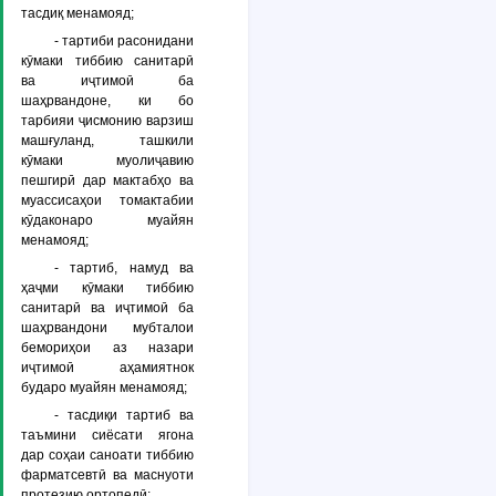
тасдиқ менамояд;
- тартиби расонидани
кӯмаки тиббию санитарӣ
ва иҷтимоӣ ба
шаҳрвандоне, ки бо
тарбияи ҷисмонию варзиш
машғуланд, ташкили
кӯмаки муолиҷавию
пешгирӣ дар мактабҳо ва
муассисаҳои томактабии
кӯдаконаро муайян
менамояд;
- тартиб, намуд ва
ҳаҷми кӯмаки тиббию
санитарӣ ва иҷтимоӣ ба
шаҳрвандони мубталои
бемориҳои аз назари
иҷтимоӣ аҳамиятнок
бударо муайян менамояд;
- тасдиқи тартиб ва
таъмини сиёсати ягона
дар соҳаи саноати тиббию
фарматсевтӣ ва маснуоти
протезию ортопедӣ;