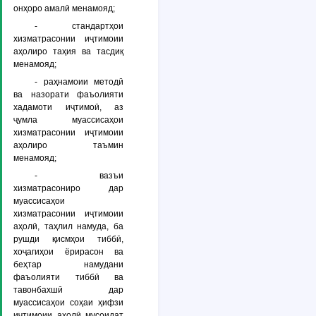
онҳоро амалӣ менамояд;
- стандартҳои
хизматрасонии иҷтимоии
аҳолиро таҳия ва тасдиқ
менамояд;
- раҳнамоии методӣ
ва назорати фаъолияти
хадамоти иҷтимоӣ, аз
ҷумла муассисаҳои
хизматрасонии иҷтимоии
аҳолиро таъмин
менамояд;
- вазъи
хизматрасониро дар
муассисаҳои
хизматрасонии иҷтимоии
аҳолӣ, таҳлил намуда, ба
рушди қисмҳои тиббӣ,
хоҷагиҳои ёрирасон ва
беҳтар намудани
фаъолияти тиббӣ ва
тавонбахшӣ дар
муассисаҳои соҳаи ҳифзи
иҷтимоии аҳолӣ мусоидат