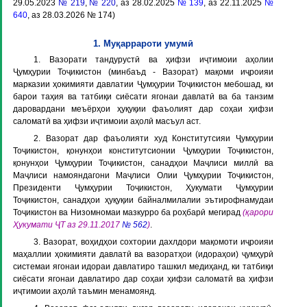
29.05.2023
№ 219
,
№ 220
, аз 28.02.2025
№ 139
, аз 22.11.2025
№
640
, аз 28.03.2026 № 174)
1. Муқаррароти умумӣ
1. Вазорати тандурустӣ ва ҳифзи иҷтимоии аҳолии
Ҷумҳурии Тоҷикистон (минбаъд -
Вазорат
) мақоми иҷроияи
марказии ҳокимияти давлатии Ҷумҳурии Тоҷикистон мебошад, ки
барои таҳия ва татбиқи сиёсати ягонаи давлатӣ ва ба танзим
даровардани меъёрҳои ҳуқуқии фаъолият дар соҳаи ҳифзи
саломатӣ ва ҳифзи иҷтимоии аҳолӣ масъул аст.
2. Вазорат дар фаъолияти худ Конститутсияи Ҷумҳурии
Тоҷикистон, қонунҳои конститутсионии Ҷумҳурии Тоҷикистон,
қонунҳои Ҷумҳурии Тоҷикистон, санадҳои Маҷлиси миллӣ ва
Маҷлиси намояндагони Маҷлиси Олии Ҷумҳурии Тоҷикистон,
Президенти Ҷумҳурии Тоҷикистон, Ҳукумати Ҷумҳурии
Тоҷикистон, санадҳои ҳуқуқии байналмилалии эътирофнамудаи
Тоҷикистон ва Низомномаи мазкурро ба роҳбарӣ мегирад
(қарори
Ҳукумати ҶТ аз 29.11.2017
№ 562
)
.
3. Вазорат, воҳидҳои сохтории дахлдори мақомоти иҷроияи
маҳаллии ҳокимияти давлатӣ ва вазоратҳои (идораҳои) ҷумҳурӣ
системаи ягонаи идораи давлатиро ташкил медиҳанд, ки татбиқи
сиёсати ягонаи давлатиро дар соҳаи ҳифзи саломатӣ ва ҳифзи
иҷтимоии аҳолӣ таъмин менамоянд.