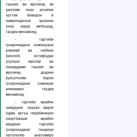
ташхис ва муолиҷа, ки
ҳангоми онҳо розигии
хаттии беморон ё
намояндагони қонунии
онҳо зарур мебошад,
тасдиқ менамояд;
- тартиби
гузаронидани озмоишҳои
клиникӣ ва тиббию
биологӣ, истифодаи
усулҳои муосир ва
пешқадами ташхис ва
муолиҷа, додани
рухсатнома барои
гузаронидани озмоиши
клиникиро тасдиқ
менамояд;
- тартиби муайян
намудани лаҳзаи марги
одам, қатъи чорабиниҳои
наҷотбахшӣ, муайян
кардани тартиби
гузаронидани ташреҳи
патологию анатомиро