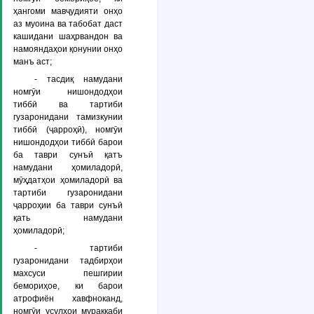
ҳангоми мавҷудияти онҳо
аз муоина ва табобат даст
кашидани шаҳрвандон ва
намояндаҳои қонунии онҳо
манъ аст;
- тасдиқ намудани
номгӯи нишондодҳои
тиббӣ ва тартиби
гузаронидани тамизкунии
тиббӣ (ҷарроҳӣ), номгӯи
нишондодҳои тиббӣ барои
ба таври сунъӣ қатъ
намудани ҳомиладорӣ,
мӯҳдатҳои ҳомиладорӣ ва
тартиби гузаронидани
ҷарроҳии ба таври сунъӣ
қать намудани
ҳомиладорӣ;
- тартиби
гузаронидани тадбирҳои
махсуси пешгирии
бемориҳое, ки барои
атрофиён хавфноканд,
номгӯи усулҳои мураккаби