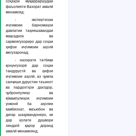
соҳаҳои муқарраршудаи
фаъолияти Вазорат амалӣ
менамояд;
- экспертизаи
иҷтимоии барномаҳои
давлатии таҳияшавандаи
мақсаднок ва
сармоягузориро дар соҳаи
ҳифзи иҷтимоии аҳолӣ
мегузаронад;
- назорати татбиқи
қонунгузорӣ дар соҳаи
тандурустӣ ва ҳифзи
иҷтимоии аҳолӣ, аз ҷумла
санҷиши дурустии таъинот
ва пардохтҳои дахлдор,
ҷубронпулиҳо ва
кӯмакпулиҳои иҷтимоии
унвонӣ ба аҳолии
камбизоат, маъюбон ва
дигар шаҳрвандонеро, ки
дар ҳолати душвори
зиндагӣ қарор доранд
амалӣ менамоянд;