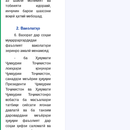
аз шакли моликият ва
тобеияти идоравӣ,
инчунин барои шахсони
воқеӣ ҳатмӣ мебошад.
2. Ваколатҳо
6. Вазорат дар соҳаи
муқарраргардидаи
фаъолият ваколатҳои
зеринро амалӣ менамояд:
- ба Ҳукумати
Ҷумҳурии Тоҷикистон
лоиҳаҳои қонунҳои
Ҷумҳурии Тоҷикистон,
санадҳои меъёрии ҳуқуқии
Президенти Ҷумҳурии
Тоҷикистон ва Ҳукумати
Ҷумҳурии Тоҷикистонро
вобаста ба масъалаҳои
татбиқи сиёсати ягонаи
давлатӣ ва ба танзим
даровардани меъёрҳои
ҳуқуқии фаъолият дар
соҳаи ҳифзи саломатӣ ва