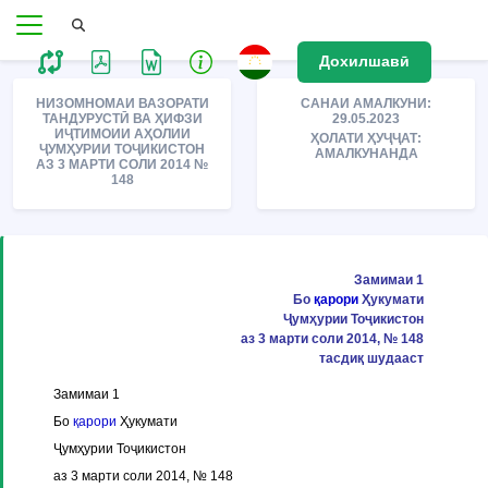
Дохилшавӣ
НИЗОМНОМАИ ВАЗОРАТИ
САНАИ АМАЛКУНИ:
ТАНДУРУСТӢ ВА ҲИФЗИ
29.05.2023
ИҶТИМОИИ АҲОЛИИ
ҲОЛАТИ ҲУҶҶАТ:
ҶУМҲУРИИ ТОҶИКИСТОН
АМАЛКУНАНДА
АЗ 3 МАРТИ СОЛИ 2014 №
148
Замимаи 1
Бо
қарори
Ҳукумати
Ҷумҳурии Тоҷикистон
аз 3 марти соли 2014, № 148
тасдиқ шудааст
Замимаи 1
Бо
қарори
Ҳукумати
Ҷумҳурии Тоҷикистон
аз 3 марти соли 2014, № 148