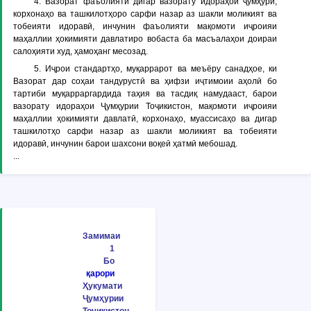
4. Вазорат фаъолияти дигар вазорату идораҳои ҷумҳурӣ,
корхонаҳо ва ташкилотҳоро сарфи назар аз шакли моликият ва
тобеияти идоравӣ, инчунин фаъолияти мақомоти иҷроияи
маҳаллии ҳокимияти давлатиро вобаста ба масъалаҳои доираи
салоҳияти худ, ҳамоҳанг месозад.
5. Иҷрои стандартҳо, муқаррарот ва меъёру санадҳое, ки
Вазорат дар соҳаи тандурустӣ ва ҳифзи иҷтимоии аҳолӣ бо
тартиби муқарраргардида таҳия ва тасдиқ намудааст, барои
вазорату идораҳои Ҷумҳурии Тоҷикистон, мақомоти иҷроияи
маҳаллии ҳокимияти давлатӣ, корхонаҳо, муассисаҳо ва дигар
ташкилотҳо сарфи назар аз шакли моликият ва тобеияти
идоравӣ, инчунин барои шахсони воқеӣ ҳатмӣ мебошад.
...
Замимаи
1
Бо
қарори
Ҳукумати
Ҷумҳурии