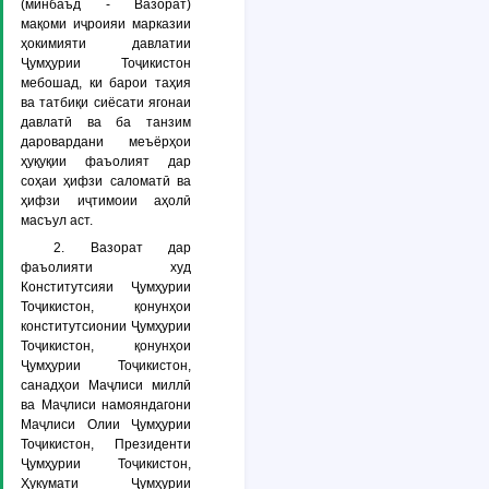
(минбаъд -
Вазорат
)
мақоми иҷроияи марказии
ҳокимияти давлатии
Ҷумҳурии Тоҷикистон
мебошад, ки барои таҳия
ва татбиқи сиёсати ягонаи
давлатӣ ва ба танзим
даровардани меъёрҳои
ҳуқуқии фаъолият дар
соҳаи ҳифзи саломатӣ ва
ҳифзи иҷтимоии аҳолӣ
масъул аст.
2. Вазорат дар
фаъолияти худ
Конститутсияи Ҷумҳурии
Тоҷикистон, қонунҳои
конститутсионии Ҷумҳурии
Тоҷикистон, қонунҳои
Ҷумҳурии Тоҷикистон,
санадҳои Маҷлиси миллӣ
ва Маҷлиси намояндагони
Маҷлиси Олии Ҷумҳурии
Тоҷикистон, Президенти
Ҷумҳурии Тоҷикистон,
Ҳукумати Ҷумҳурии