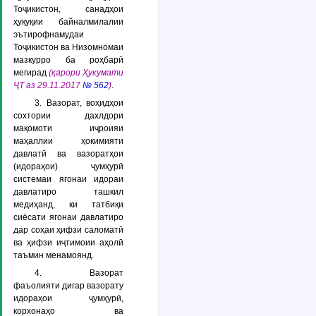
Тоҷикистон, санадҳои
ҳуқуқии байналмилалии
эътирофнамудаи
Тоҷикистон ва Низомномаи
мазкурро ба роҳбарӣ
мегирад
(қарори Ҳукумати
ҶТ аз 29.11.2017
№ 562
)
.
3. Вазорат, воҳидҳои
сохтории дахлдори
мақомоти иҷроияи
маҳаллии ҳокимияти
давлатӣ ва вазоратҳои
(идораҳои) ҷумҳурӣ
системаи ягонаи идораи
давлатиро ташкил
медиҳанд, ки татбиқи
сиёсати ягонаи давлатиро
дар соҳаи ҳифзи саломатӣ
ва ҳифзи иҷтимоии аҳолӣ
таъмин менамоянд.
4. Вазорат
фаъолияти дигар вазорату
идораҳои ҷумҳурӣ,
корхонаҳо ва