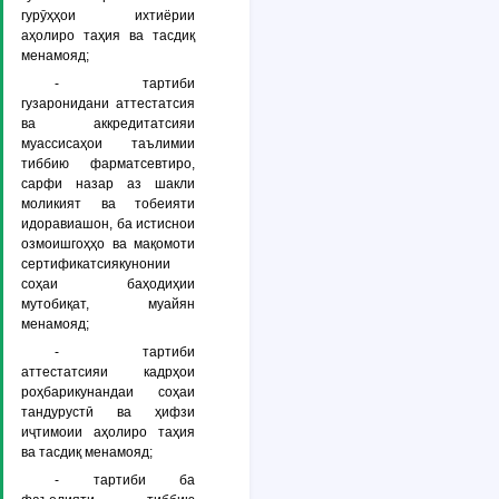
гурӯҳҳои ихтиёрии
аҳолиро таҳия ва тасдиқ
менамояд;
- тартиби
гузаронидани аттестатсия
ва аккредитатсияи
муассисаҳои таълимии
тиббию фарматсевтиро,
сарфи назар аз шакли
моликият ва тобеияти
идоравиашон, ба истиснои
озмоишгоҳҳо ва мақомоти
сертификатсиякунонии
соҳаи баҳодиҳии
мутобиқат, муайян
менамояд;
- тартиби
аттестатсияи кадрҳои
роҳбарикунандаи соҳаи
тандурустӣ ва ҳифзи
иҷтимоии аҳолиро таҳия
ва тасдиқ менамояд;
- тартиби ба