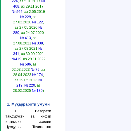
224
, аз 5.10.2017
№
468
, аз 29.11.2017
№ 562
, аз 2.05.2019
№ 229
, аз
27.02.2020
№ 122
,
аз 27.05.2020
№
280
, аз 24.07.2020
№ 413
, аз
27.08.2021
№ 338
,
аз 27.08.2021
№
341
, аз 30.09.2021
№419
, аз 29.11.2022
№ 586
, аз
02.03.2023
№ 79
, аз
28.04.2023
№ 174
,
аз 29.05.2023
№
219
,
№ 220
, аз
28.02.2025
№ 139
)
1. Муқаррароти умумӣ
1. Вазорати
тандурустӣ ва ҳифзи
иҷтимоии аҳолии
Ҷумҳурии Тоҷикистон