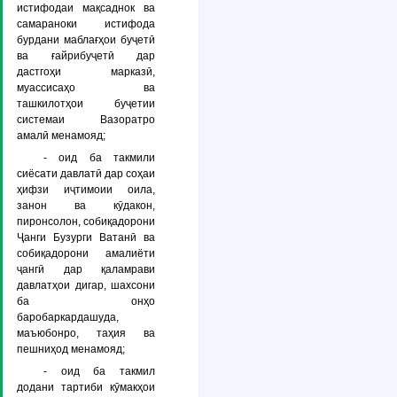
истифодаи мақсаднок ва
самараноки истифода
бурдани маблағҳои буҷетӣ
ва ғайрибуҷетӣ дар
дастгоҳи марказӣ,
муассисаҳо ва
ташкилотҳои буҷетии
системаи Вазоратро
амалӣ менамояд;
- оид ба такмили
сиёсати давлатӣ дар соҳаи
ҳифзи иҷтимоии оила,
занон ва кӯдакон,
пиронсолон, собиқадорони
Ҷанги Бузурги Ватанӣ ва
собиқадорони амалиёти
ҷангӣ дар қаламрави
давлатҳои дигар, шахсони
ба онҳо
баробаркардашуда,
маъюбонро, таҳия ва
пешниҳод менамояд;
- оид ба такмил
додани тартиби кӯмакҳои