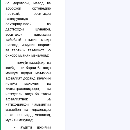
бо доруворӣ, мавод ва
асбобҳои ортопедию
протезӣ, воситаҳои
саҳеҳкунанда
беҳтаршунавоӣ ва
дастгоҳҳои шунавоӣ,
воситаҳои варзишии
табобатӣ таъмин карда
шаванд, инчунин шароит
ва тартиби таъминот бо
онҳоро муайян менамояд;
- номгӯи вазифаҳо ва
касбҳое, ки барои ба онҳо
машғул шудан маъюбон
афзалият доранд, инчунин
номгӯи маҳсулот ва
хизматрасониҳоеро, ки
истеҳсоли онҳо ба таври
афзалиятнок ба
иттиҳодияҳои ҷамъиятии
маъюбон ва корхонаҳои
онҳо пешниҳод мешавад,
муайян мекунад;
- аудити дохилии