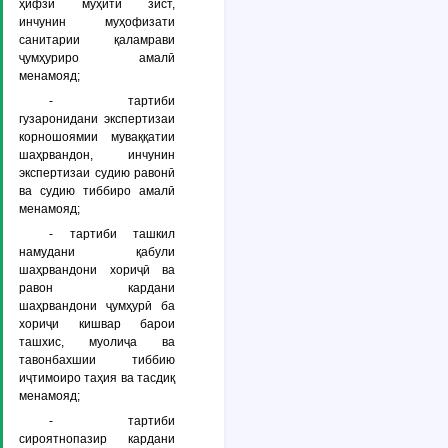
ҳифзи муҳити зист,
инчунин муҳофизати
санитарии қаламрави
ҷумҳуриро амалӣ
менамояд;
- тартиби
гузаронидани экспертизаи
корношоямии муваққатии
шаҳрвандон, инчунин
экспертизаи судию равонӣ
ва судию тиббиро амалӣ
менамояд;
- тартиби ташкил
намудани қабули
шаҳрвандони хориҷӣ ва
равон кардани
шаҳрвандони ҷумҳурӣ ба
хориҷи кишвар барои
ташхис, муолиҷа ва
тавонбахшии тиббию
иҷтимоиро таҳия ва тасдиқ
менамояд;
- тартиби
сироятнопазир кардани