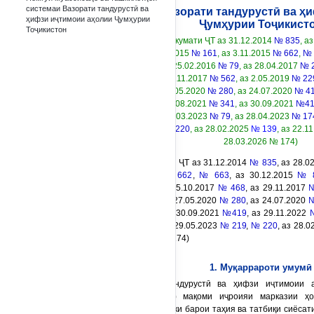
системаи Вазорати тандурустӣ ва
Низомномаи Вазорати тандурустӣ ва ҳ
ҳифзи иҷтимоии аҳолии Ҷумҳурии
Ҷумҳурии Тоҷикист
Тоҷикистон
(қарори Ҳукумати ҶТ аз 31.12.2014
№ 835
, а
аз 26.03.2015
№ 161
, аз 3.11.2015
№ 662
,
№ 
№ 822
, аз 25.02.2016
№ 79
, аз 28.04.2017
№ 
468
, аз 29.11.2017
№ 562
, аз 2.05.2019
№ 22
122
, аз 27.05.2020
№ 280
, аз 24.07.2020
№ 4
338
, аз 27.08.2021
№ 341
, аз 30.09.2021
№41
586
, аз 02.03.2023
№ 79
, аз 28.04.2023
№ 17
219
,
№ 220
, аз 28.02.2025
№ 139
, аз 22.1
28.03.2026 № 174)
(қарори Ҳукумати ҶТ аз 31.12.2014
№ 835
, аз 28.0
161
, аз 3.11.2015
№ 662
,
№ 663
, аз 30.12.2015
№ 
28.04.2017
№ 224
, аз 5.10.2017
№ 468
, аз 29.11.2017
№
27.02.2020
№ 122
, аз 27.05.2020
№ 280
, аз 24.07.2020
№
27.08.2021
№ 341
, аз 30.09.2021
№419
, аз 29.11.2022
28.04.2023
№ 174
, аз 29.05.2023
№ 219
,
№ 220
, аз 28.
640
, аз 28.03.2026 № 174)
1. Муқаррароти умумӣ
1. Вазорати тандурустӣ ва ҳифзи иҷтимоии а
(минбаъд -
Вазорат
) мақоми иҷроияи марказии ҳо
Тоҷикистон мебошад, ки барои таҳия ва татбиқи сиёсат