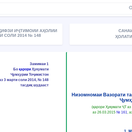
ҲИФЗИ ИҶТИМОИИ АҲОЛИИ
САНАИ
 СОЛИ 2014 № 148
ҲОЛАТИ
Замимаи 1
Бо
қарори
Ҳукумати
Ҷумҳурии Тоҷикистон
аз 3 марти соли 2014, № 148
тасдиқ шудааст
Низомномаи Вазорати та
Ҷумҳ
(қарори Ҳукумати ҶТ аз
аз 26.03.2015
№ 161
, 
1. 