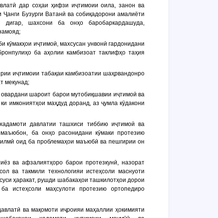
авлатӣ дар соҳаи ҳифзи иҷтимоии оила, занон ва
и Ҷанги Бузурги Ватанӣ ва собиқадорони амалиёти
и дигар, шахсони ба онҳо баробаркардашуда,
намояд;
би кӯмакҳои иҷтимоӣ, махсусан унвонӣ гардонидани
бронпулиҳо ба аҳолии камбизоат таклифҳо таҳия
ирии иҷтимоии табақаи камбизоатии шаҳрвандонро
т мекунад;
 овардани шароит барои мутобиқшавии иҷтимоӣ ва
ки имкониятҳои маҳдуд доранд, аз ҷумла кӯдакони
хадамоти давлатии ташхиси тиббию иҷтимоӣ ва
 маъюбон, ба онҳо расонидани кӯмаки протезию
и илмӣ оид ба проблемаҳои маъюбӣ ва пешгирии он
иёз ва афзалиятҳоро барои протезкунӣ, назорат
сол ва такмили технологияи истеҳсоли маснуоти
суси ҳаракат, рушди шабакаҳои ташкилотҳои дорои
 ба истеҳсоли маҳсулоти протезию ортопедиро
давлатӣ ва мақомоти иҷроияи маҳаллии ҳокимияти