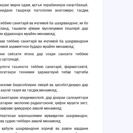
аҳзаи марги одам, қатъи чорабиниҳои наҷотбахшӣ,
онидани ташреҳи патологию анатомиро тасдиқ
тиббию санитарӣ ва иҷтимоӣ ба шаҳрвандоне, ки бо
ланд, ташкили кӯмаки муолиҷавию пешгирӣ дар
ии кӯдаконаро муайян менамояд;
маки тиббию санитарӣ ва иҷтимоӣ ба шаҳрвандони
тимоӣ аҳамиятнок бударо муайян менамояд;
ини сиёсати ягона дар соҳаи саноати тиббию
ю ортопедӣ;
сулоти таъиноти тиббию санитарӣ, фарматсевтӣ,
оситаҳои техникии ҳаракаткунӣ тибқи тартиби
низоми баҳисобгирии оморӣ ва ҳисоботдиҳиро дар
 аҳолӣ таҳия ва тасдиқ менамояд;
 санитарию эпидемиологӣ, дар доираи салоҳиятҳои
атарии экологию радиатсионӣ, ҳифзи муҳити зист,
ламрави ҷумҳуриро амалӣ менамояд;
спертизаи корношоямии муваққатии шаҳрвандон,
 ва судию тиббиро амалӣ менамояд;
 қабули шаҳрвандони хориҷӣ ва равон кардани