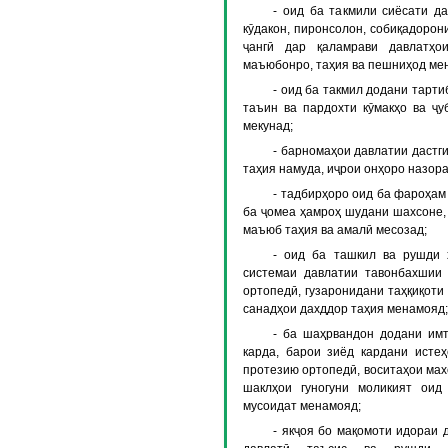
- оид ба такмили сиёсати д
кӯдакон, пиронсолон, собиқадорон
ҷангӣ дар қаламрави давлатҳо
маъюбонро, таҳия ва пешниҳод ме
- оид ба такмил додани тарти
таъин ва пардохти кӯмакҳо ва ҷу
мекунад;
- барномаҳои давлатии дастг
таҳия намуда, иҷрои онҳоро назора
- тадбирҳоро оид ба фароҳам
ба ҷомеа ҳамроҳ шудани шахсоне, 
маъюб таҳия ва амалӣ месозад;
- оид ба ташкил ва рушди 
системаи давлатии тавонбахшии
ортопедӣ, гузаронидани таҳқиқот
санадҳои дахддор таҳия менамояд;
- ба шаҳрвандон додани имт
карда, барои зиёд кардани истеҳ
протезию ортопедӣ, воситаҳои мах
шаклҳои гуногуни моликият оид
мусоидат менамояд;
- якҷоя бо мақомоти идораи 