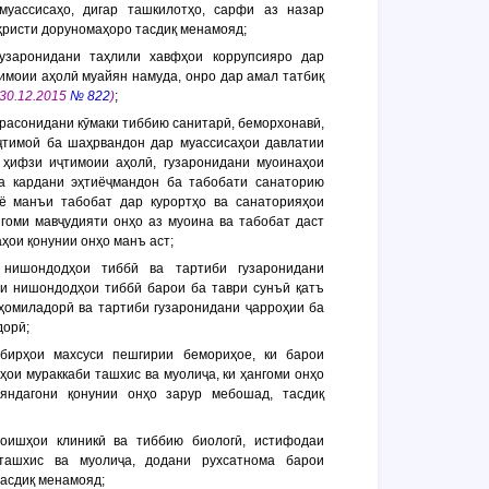
муассисаҳо, дигар ташкилотҳо, сарфи аз назар
ҳристи доруномаҳоро тасдиқ менамояд;
гузаронидани таҳлили хавфҳои коррупсияро дар
имоии аҳолӣ муайян намуда, онро дар амал татбиқ
 30.12.2015
№ 822
)
;
 расонидани кӯмаки тиббию санитарӣ, беморхонавӣ,
ҷтимоӣ ба шаҳрвандон дар муассисаҳои давлатии
 ҳифзи иҷтимоии аҳолӣ, гузаронидани муоинаҳои
на кардани эҳтиёҷмандон ба табобати санаторию
 ё манъи табобат дар курортҳо ва санаторияҳои
нгоми мавҷудияти онҳо аз муоина ва табобат даст
ои қонунии онҳо манъ аст;
 нишондодҳои тиббӣ ва тартиби гузаронидани
гӯи нишондодҳои тиббӣ барои ба таври сунъӣ қатъ
ҳомиладорӣ ва тартиби гузаронидани ҷарроҳии ба
дорӣ;
дбирҳои махсуси пешгирии бемориҳое, ки барои
ҳои мураккаби ташхис ва муолиҷа, ки ҳангоми онҳо
яндагони қонунии онҳо зарур мебошад, тасдиқ
моишҳои клиникӣ ва тиббию биологӣ, истифодаи
ташхис ва муолиҷа, додани рухсатнома барои
асдиқ менамояд;