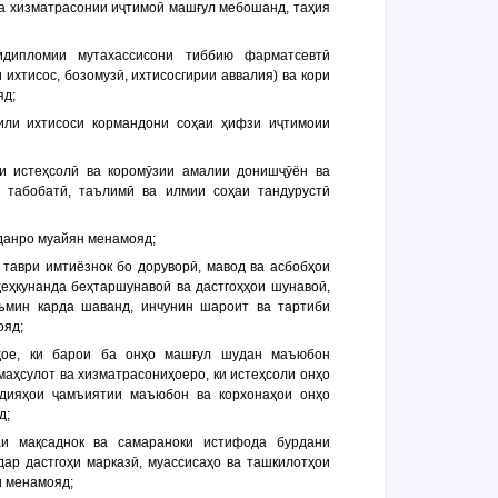
 хизматрасонии иҷтимоӣ машғул мебошанд, таҳия
идипломии мутахассисони тиббию фарматсевтӣ
 ихтисос, бозомузӣ, ихтисосгирии аввалия) ва кори
яд;
мили ихтисоси кормандони соҳаи ҳифзи иҷтимоии
ми истеҳсолӣ ва коромӯзии амалии донишҷӯён ва
 табобатӣ, таълимӣ ва илмии соҳаи тандурустӣ
уданро муайян менамояд;
а таври имтиёзнок бо доруворӣ, мавод ва асбобҳои
ҳеҳкунанда беҳтаршунавоӣ ва дастгоҳҳои шунавоӣ,
ъмин карда шаванд, инчунин шароит ва тартиби
ояд;
бҳое, ки барои ба онҳо машғул шудан маъюбон
маҳсулот ва хизматрасониҳоеро, ки истеҳсоли онҳо
одияҳои ҷамъиятии маъюбон ва корхонаҳои онҳо
д;
аи мақсаднок ва самараноки истифода бурдани
дар дастгоҳи марказӣ, муассисаҳо ва ташкилотҳои
ӣ менамояд;