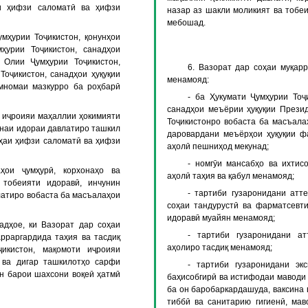
и ҳифзи саломатӣ ва ҳифзи
назар аз шакли моликият ва тобе
мебошад.
мҳурии Тоҷикистон, қонунҳои
мҳурии Тоҷикистон, санадҳои
Олии Ҷумҳурии Тоҷикистон,
6. Вазорат дар соҳаи муқар
Тоҷикистон, санадҳои ҳуқуқии
менамояд:
мномаи мазкурро ба роҳбарӣ
- ба Ҳукумати Ҷумҳурии Тоҷ
санадҳои меъёрии ҳуқуқии Презид
и иҷроияи маҳаллии ҳокимияти
Тоҷикистонро вобаста ба масъала
онаи идораи давлатиро ташкил
даровардани меъёрҳои ҳуқуқии ф
оҳаи ҳифзи саломатӣ ва ҳифзи
аҳолӣ пешниҳод мекунад;
- номгӯи мансабҳо ва ихтис
ҳои ҷумҳурӣ, корхонаҳо ва
аҳолӣ таҳия ва қабул менамояд;
тобеияти идоравӣ, инчунин
- тартиби гузаронидани атт
атиро вобаста ба масъалаҳои
соҳаи тандурустӣ ва фарматсевт
идоравӣ муайян менамояд;
адҳое, ки Вазорат дар соҳаи
- тартиби гузаронидани а
рраргардида таҳия ва тасдиқ
аҳолиро тасдиқ менамояд;
ҷикистон, мақомоти иҷроияи
о ва дигар ташкилотҳо сарфи
- тартиби гузаронидани экс
ин барои шахсони воқеӣ ҳатмӣ
баҳисобгирӣ ва истифодаи маводи
ба он баробаркардашуда, ваксина 
тиббӣ ва санитарию гигиенӣ, мав