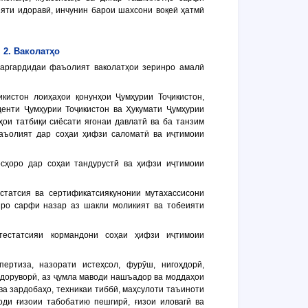
ияти идоравӣ, инчунин барои шахсони воқеӣ ҳатмӣ
2. Ваколатҳо
раргардидаи фаъолият ваколатҳои зеринро амалӣ
икистон лоиҳаҳои қонунҳои Ҷумҳурии Тоҷикистон,
енти Ҷумҳурии Тоҷикистон ва Ҳукумати Ҷумҳурии
ҳои татбиқи сиёсати ягонаи давлатӣ ва ба танзим
аъолият дар соҳаи ҳифзи саломатӣ ва иҷтимоии
осҳоро дар соҳаи тандурустӣ ва ҳифзи иҷтимоии
естатсия ва сертификатсиякунонии мутахассисони
иро сарфи назар аз шакли моликият ва тобеияти
ттестатсияи кормандони соҳаи ҳифзи иҷтимоии
пертиза, назорати истеҳсол, фурӯш, нигоҳдорӣ,
 доруворӣ, аз ҷумла маводи нашъадор ва моддаҳои
ва зардобаҳо, техникаи тиббӣ, маҳсулоти таъиноти
оди ғизоии табобатию пешгирӣ, ғизои иловагӣ ва