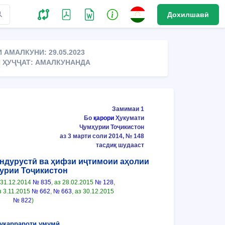
Дохилшавӣ
 АМАЛКУНИ: 29.05.2023
 ҲУҶҶАТ: АМАЛКУНАНДА
Замимаи 1
Бо
қарори
Ҳукумати
Ҷумҳурии Тоҷикистон
аз 3 марти соли 2014, № 148
тасдиқ шудааст
ндурустӣ ва ҳифзи иҷтимоии аҳолии
урии Тоҷикистон
 31.12.2014
№ 835
, аз 28.02.2015
№ 128
,
аз 3.11.2015
№ 662
,
№ 663
, аз 30.12.2015
№ 822
)
Муқаррароти умумӣ