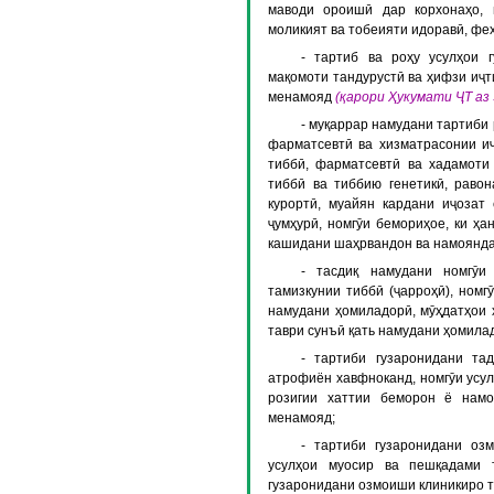
маводи ороишӣ дар корхонаҳо, 
моликият ва тобеияти идоравӣ, фе
- тартиб ва роҳу усулҳои 
мақомоти тандурустӣ ва ҳифзи иҷт
менамояд
(қарори Ҳукумати ҶТ аз
- муқаррар намудани тартиби
фарматсевтӣ ва хизматрасонии и
тиббӣ, фарматсевтӣ ва хадамоти
тиббӣ ва тиббию генетикӣ, раво
курортӣ, муайян кардани иҷозат
ҷумҳурӣ, номгӯи бемориҳое, ки ҳа
кашидани шаҳрвандон ва намояндаҳ
- тасдиқ намудани номгӯи
тамизкунии тиббӣ (ҷарроҳӣ), ном
намудани ҳомиладорӣ, мӯҳдатҳои 
таври сунъӣ қать намудани ҳомила
- тартиби гузаронидани та
атрофиён хавфноканд, номгӯи усул
розигии хаттии беморон ё намо
менамояд;
- тартиби гузаронидани оз
усулҳои муосир ва пешқадами 
гузаронидани озмоиши клиникиро т