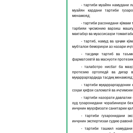
- тартиби муайян намудани л
муайян кардани тартиби гузар
менамояд;
- тартиби расонидани кӯмаки 
тарбияи ҷисмонию варзиш машғу
мактабҳо ва муассисаҳои томактаб
- тартиб, намуд ва ҳаҷми кӯ
мубталои бемориҳои аз назари иҷ
- тасдиқи тартиб ва таъм
фарматсевтӣ ва маснуоти протези
- талаботро нисбат ба маҳ
протезию ортопедӣ ва дигар в
муқарраргардида тасдиқ менамояд;
- тартиби муқарраргардонии 
соҳаи ҳифзи саломатӣ ва иҷтимоии
- тартиби назорати давлатии
худ гузаронидани чорабиниҳои бех
инчунин муҳофизати санитарии қа
- тартиби гузаронидани эк
инчунин экспертизаи судию равонӣ
- тартиби ташкил намудани