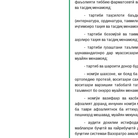
фаъолияти тиббию фарматсевтӣ ва
ва тасдиқ менамояд;
- тартиби таҳсилоти баъд
(интернатура, ординатура, такмили
иҷтимоиро таҳия ва тасдиқ менамо
- тартиби бозомӯзӣ ва так
аҳолиро таҳия ва тасдиқ менамояд;
- тартиби гузаштани таъли
шунавандагонро дар муассисаҳои
муайян менамояд;
- тартиб ва шароити донор б
- номгӯи шахсоне, ки бояд б
ортопедию протезӣ, воситаҳои са
воситаҳои варзишии табобатӣ та
таъминот бо онҳоро муайян менам
- номгӯи вазифаҳо ва кас
афзалият доранд, инчунин номгӯи 
ба таври афзалиятнок ба иттиҳ
пешниҳод мешавад, муайян мекуна
- аудити дохилии истифод
маблағҳои буҷетӣ ва ғайрибуҷетӣ 
буҷетии системаи Вазоратро амал