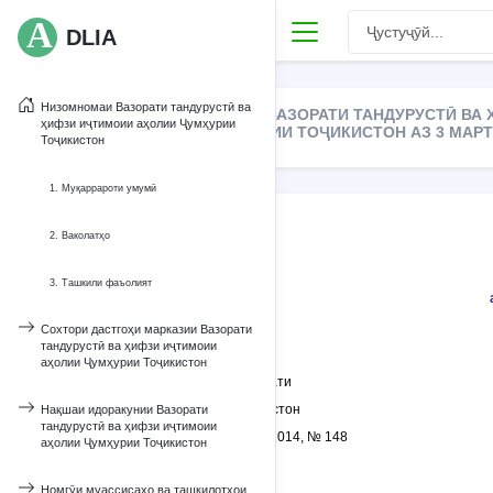
DLIA
Низомномаи Вазорати тандурустӣ ва
НИЗОМНОМАИ ВАЗОРАТИ ТАНДУРУСТӢ ВА 
ҳифзи иҷтимоии аҳолии Ҷумҳурии
ҶУМҲУРИИ ТОҶИКИСТОН АЗ 3 МАРТИ
Тоҷикистон
1. Муқаррароти умумӣ
2. Ваколатҳо
3. Ташкили фаъолият
Сохтори дастгоҳи марказии Вазорати
тандурустӣ ва ҳифзи иҷтимоии
Замимаи 1
аҳолии Ҷумҳурии Тоҷикистон
Бо
қарори
Ҳукумати
Ҷумҳурии Тоҷикистон
Нақшаи идоракунии Вазорати
тандурустӣ ва ҳифзи иҷтимоии
аз 3 марти соли 2014, № 148
аҳолии Ҷумҳурии Тоҷикистон
тасдиқ шудааст
Номгӯи муассисаҳо ва ташкилотҳои