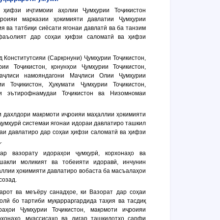
а ҳифзи иҷтимоии аҳолии Ҷумҳурии Тоҷикистон
ҷроияи марказии ҳокимияти давлатии Ҷумҳурии
я ва татбиқи сиёсати ягонаи давлатӣ ва ба танзим
 фаъолият дар соҳаи ҳифзи саломатӣ ва ҳифзи
д Конститутсияи (Сарқонуни) Ҷумҳурии Тоҷикистон,
рии Тоҷикистон, қонунҳои Ҷумҳурии Тоҷикистон,
аҷлиси намояндагони Маҷлиси Олии Ҷумҳурии
ии Тоҷикистон, Ҳукумати Ҷумҳурии Тоҷикистон,
ии эътирофнамудаи Тоҷикистон ва Низомномаи
ии дахлдори мақомоти иҷроияи маҳаллии ҳокимияти
 ҷумҳурӣ системаи ягонаи идораи давлатиро ташкил
наи давлатиро дар соҳаи ҳифзи саломатӣ ва ҳифзи
.
ар вазорату идораҳои ҷумҳурӣ, корхонаҳо ва
шакли моликият ва тобеияти идоравӣ, инчунин
ллии ҳокимияти давлатиро вобаста ба масъалаҳои
созад.
рарот ва меъёру санадҳое, ки Вазорат дар соҳаи
олӣ бо тартиби муқарраргардида таҳия ва тасдиқ
раҳои Ҷумҳурии Тоҷикистон, мақомоти иҷроияи
рхонаҳо, муассисаҳо ва дигар ташкилотҳо сарфи