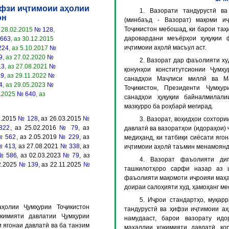
ифзи иҷтимоии аҳолии
1. Вазорати тандурустӣ в
он
(минбаъд - Вазорат) мақоми и
Тоҷикистон мебошад, ки барои таҳи
з 28.02.2015
№ 128
,
даровардани меъёрҳои ҳуқуқии
663
, аз 30.12.2015
иҷтимоии аҳолӣ масъул аст.
224
, аз 5.10.2017
№
9
, аз 27.02.2020
№
2. Вазорат дар фаъолияти ху
13
, аз 27.08.2021
№
қонунҳои конститутсионии Ҷумҳу
9
, аз 29.11.2022
№
санадҳои Маҷлиси миллӣ ва М
4
, аз 29.05.2023
№
Тоҷикистон, Президенти Ҷумҳур
1.2025
№ 640
, аз
санадҳои ҳуқуқии байналмилал
мазкурро ба роҳбарӣ мегирад.
2.2015
№ 128
, аз 26.03.2015
№
3. Вазорат, воҳидҳои сохтор
822
, аз 25.02.2016
№ 79
, аз
давлатӣ ва вазоратҳои (идораҳои)
 562
, аз 2.05.2019
№ 229
, аз
медиҳанд, ки татбиқи сиёсати яго
 413
, аз 27.08.2021
№ 338
, аз
иҷтимоии аҳолӣ таъмин менамоянд
№ 586
, аз 02.03.2023
№ 79
, аз
4. Вазорат фаъолияти диг
02.2025
№ 139
, аз 22.11.2025
№
ташкилотҳоро сарфи назар аз 
фаъолияти мақомоти иҷроияи маҳа
доираи салоҳияти худ, ҳамоҳанг ме
5. Иҷрои стандартҳо, муқар
ҳолии Ҷумҳурии Тоҷикистон
тандурустӣ ва ҳифзи иҷтимоии аҳ
кимияти давлатии Ҷумҳурии
намудааст, барои вазорату идо
и ягонаи давлатӣ ва ба танзим
маҳаллии ҳокимияти давлатӣ, ко