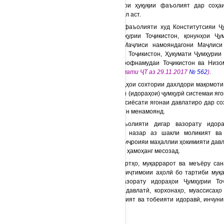
даровардани меъёрҳои ҳуқуқии фаъолият дар соҳа
иҷтимоии аҳолӣ масъул аст.
2. Вазорат дар фаъолияти худ Конститутсияи Ҷу
конститутсионии Ҷумҳурии Тоҷикистон, қонунҳои Ҷу
Маҷлиси миллӣ ва Маҷлиси намояндагони Маҷлиси 
Президенти Ҷумҳурии Тоҷикистон, Ҳукумати Ҷумҳурии 
байналмилалии эътирофнамудаи Тоҷикистон ва Низо
мегирад
(қарори Ҳукумати ҶТ аз 29.11.2017
№ 562
)
.
3. Вазорат, воҳидҳои сохтории дахлдори мақомот
давлатӣ ва вазоратҳои (идораҳои) ҷумҳурӣ системаи яг
медиҳанд, ки татбиқи сиёсати ягонаи давлатиро дар с
иҷтимоии аҳолӣ таъмин менамоянд.
4. Вазорат фаъолияти дигар вазорату идора
ташкилотҳоро сарфи назар аз шакли моликият ва 
фаъолияти мақомоти иҷроияи маҳаллии ҳокимияти давл
доираи салоҳияти худ, ҳамоҳанг месозад.
5. Иҷрои стандартҳо, муқаррарот ва меъёру сан
тандурустӣ ва ҳифзи иҷтимоии аҳолӣ бо тартиби муқа
намудааст, барои вазорату идораҳои Ҷумҳурии То
маҳаллии ҳокимияти давлатӣ, корхонаҳо, муассисаҳ
назар аз шакли моликият ва тобеияти идоравӣ, инчун
мебошад.
...