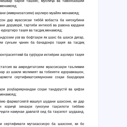
 кишвар барои ташхис, муолиҷа ва тавонбахшии
 менамояд;
дани (иммунизатсияи) аҳолиро муайян менамояд;
сон дар муассисаи тиббӣ вобаста ба нигоҳубини
ани доруворӣ, тартиби интихоб ва равона кардани
 курортиро таҳия ва тасдиқ менамояд;
андсозии узв ва бофтаҳои як шахс ба шахси дигар,
ии сунъии ҷанин ба бачадонро таҳия ва тасдиқ
контрасептивӣ ба гурӯҳҳои ихтиёрии аҳолиро таҳия
статсия ва аккредитатсияи муассисаҳои таълимии
ар аз шакли моликият ва тобеияти идоравиашон,
қомоти сертификатсиякунонии соҳаи баҳодиҳии
рҳои роҳбарикунандаи соҳаи тандурустӣ ва ҳифзи
 менамояд;
бию фарматсевтӣ машғул шудани шахсоне, ки дар
ои хориҷӣ зинаҳои гуногуни таҳсилоти тиббию
уҷҷати намунаи давлатӣ оид ба таҳсилот шудаанд,
ни сертификати мутахассисро ба шахсоне, ки бо