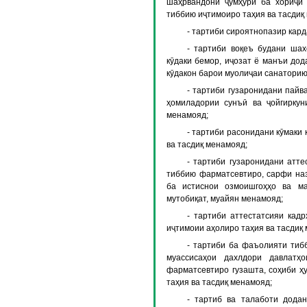
шаҳрвандони ҷумҳурӣ ба хориҷи
тиббию иҷтимоиро таҳия ва тасдиқ
- тартиби сироятнопазир кар
- тартиби воқеъ будани шах
кӯдаки бемор, иҷозат ё манъи дод
кӯдакон барои муолиҷаи санаторию
- тартиби гузаронидани пайв
ҳомиладории сунъӣ ва ҷойгиркун
менамояд;
- тартиби расонидани кӯмаки 
ва тасдиқ менамояд;
- тартиби гузаронидани атте
тиббию фарматсевтиро, сарфи наз
ба истиснои озмоишгоҳҳо ва ма
мутобиқат, муайян менамояд;
- тартиби аттестатсияи кад
иҷтимоии аҳолиро таҳия ва тасдиқ
- тартиби ба фаъолияти тиб
муассисаҳои дахлдори давлатҳ
фарматсевтиро гузашта, соҳиби ҳ
таҳия ва тасдиқ менамояд;
- тартиб ва талаботи дода