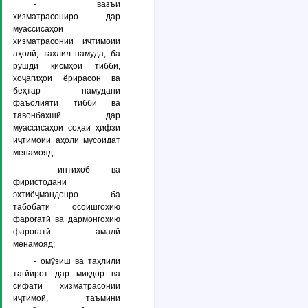
- вазъи
хизматрасониро дар
муассисаҳои
хизматрасонии иҷтимоии
аҳолӣ, таҳлил намуда, ба
рушди қисмҳои тиббӣ,
хоҷагиҳои ёрирасон ва
беҳтар намудани
фаъолияти тиббӣ ва
тавонбахшӣ дар
муассисаҳои соҳаи ҳифзи
иҷтимоии аҳолӣ мусоидат
менамояд;
- интихоб ва
фиристодани
эҳтиёҷмандонро ба
табобати осоишгоҳию
фароғатӣ ва дармонгоҳию
фароғатӣ амалӣ
менамояд;
- омӯзиш ва таҳлили
тағйирот дар миқдор ва
сифати хизматрасонии
иҷтимоӣ, таъмини