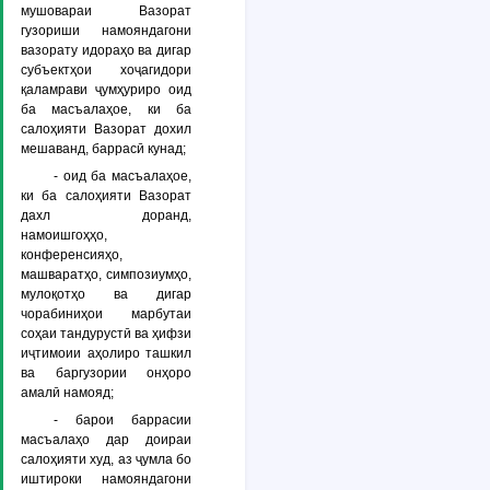
мушовараи Вазорат
гузориши намояндагони
вазорату идораҳо ва дигар
субъектҳои хоҷагидори
қаламрави ҷумҳуриро оид
ба масъалаҳое, ки ба
салоҳияти Вазорат дохил
мешаванд, баррасӣ кунад;
- оид ба масъалаҳое,
ки ба салоҳияти Вазорат
дахл доранд,
намоишгоҳҳо,
конференсияҳо,
машваратҳо, симпозиумҳо,
мулоқотҳо ва дигар
чорабиниҳои марбутаи
соҳаи тандурустӣ ва ҳифзи
иҷтимоии аҳолиро ташкил
ва баргузории онҳоро
амалӣ намояд;
- барои баррасии
масъалаҳо дар доираи
салоҳияти худ, аз ҷумла бо
иштироки намояндагони