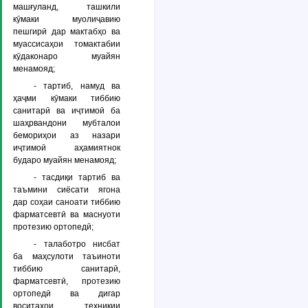
машғуланд, ташкили
кӯмаки муолиҷавию
пешгирӣ дар мактабҳо ва
муассисаҳои томактабии
кӯдаконаро муайян
менамояд;
- тартиб, намуд ва
ҳаҷми кӯмаки тиббию
санитарӣ ва иҷтимоӣ ба
шаҳрвандони мубталои
бемориҳои аз назари
иҷтимоӣ аҳамиятнок
бударо муайян менамояд;
- тасдиқи тартиб ва
таъмини сиёсати ягона
дар соҳаи саноати тиббию
фарматсевтӣ ва маснуоти
протезию ортопедӣ;
- талаботро нисбат
ба маҳсулоти таъиноти
тиббию санитарӣ,
фарматсевтӣ, протезию
ортопедӣ ва дигар
воситаҳои техникии