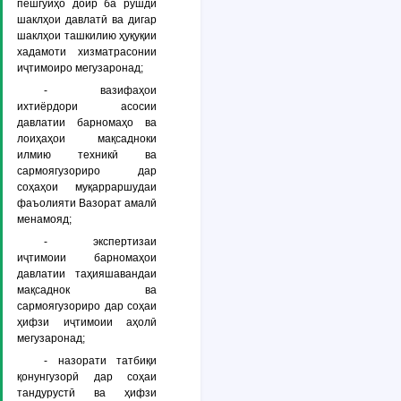
пешгӯиҳо доир ба рушди
шаклҳои давлатӣ ва дигар
шаклҳои ташкилию ҳуқуқии
хадамоти хизматрасонии
иҷтимоиро мегузаронад;
- вазифаҳои
ихтиёрдори асосии
давлатии барномаҳо ва
лоиҳаҳои мақсадноки
илмию техникӣ ва
сармоягузориро дар
соҳаҳои муқарраршудаи
фаъолияти Вазорат амалӣ
менамояд;
- экспертизаи
иҷтимоии барномаҳои
давлатии таҳияшавандаи
мақсаднок ва
сармоягузориро дар соҳаи
ҳифзи иҷтимоии аҳолӣ
мегузаронад;
- назорати татбиқи
қонунгузорӣ дар соҳаи
тандурустӣ ва ҳифзи