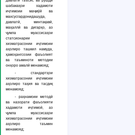
давлатӣ таъсис ва рушди
шабакаҳои хадамоти
иҷтимоии маҷмӯӣ ва
махсусгардонидашуда,
давлатӣ, минтақавӣ,
маҳаллӣ ва дигарҳо, аз
ҷумла муассисаҳои
статсионарии
хизматрасонии иҷтимоии
аҳолиро ташкил намуда,
ҳамоҳангсозии фаъолият
ва таъминоти методии
онҳоро амалӣ менамояд;
- стандартҳои
хизматрасонии иҷтимоии
аҳолиро таҳия ва тасдиқ
менамояд;
- раҳнамоии методӣ
ва назорати фаъолияти
хадамоти иҷтимоӣ, аз
ҷумла муассисаҳои
хизматрасонии иҷтимоии
аҳолиро таъмин
менамояд;