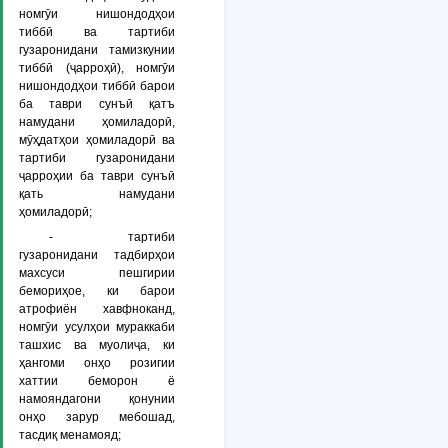
номгӯи нишондодҳои
тиббӣ ва тартиби
гузаронидани тамизкунии
тиббӣ (ҷарроҳӣ), номгӯи
нишондодҳои тиббӣ барои
ба таври сунъӣ қатъ
намудани ҳомиладорӣ,
мӯҳдатҳои ҳомиладорӣ ва
тартиби гузаронидани
ҷарроҳии ба таври сунъӣ
қать намудани
ҳомиладорӣ;
- тартиби
гузаронидани тадбирҳои
махсуси пешгирии
бемориҳое, ки барои
атрофиён хавфноканд,
номгӯи усулҳои мураккаби
ташхис ва муолиҷа, ки
ҳангоми онҳо розигии
хаттии беморон ё
намояндагони қонунии
онҳо зарур мебошад,
тасдиқ менамояд;