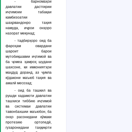
- барномаҳои
давлатии дастгирии
иҷтимоии табақаи
камбизоатии
шаҳрвандонро таҳия
намуда, иҷрои онҳоро
назорат мекунад;
- тадбирҳоро оид ба
фароҳам овардани
шароит барои
мутобиқшавии иҷтимоӣ ва
ба ҷомеа ҳамроҳ шудани
шахсоне, ки имкониятҳои
маҳдуд доранд, аз ҷумла
кӯдакони маъюб таҳия ва
амалӣ месозад;
- оид ба ташкил ва
рушди хадамоти давлатии
ташхиси тиббию иҷтимоӣ
ва системаи давлатии
тавонбахшии маъюбон, ба
онҳо расонидани кӯмаки
протезию ортопедӣ,
гузаронидани таҳқиқоти