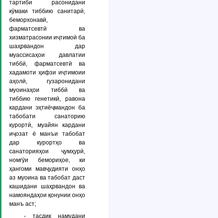
тартиби расонидани
кӯмаки тиббию санитарӣ,
беморхонавӣ,
фарматсевтӣ ва
хизматрасонии иҷтимоӣ ба
шаҳрвандон дар
муассисаҳои давлатии
тиббӣ, фарматсевтӣ ва
хадамоти ҳифзи иҷтимоии
аҳолӣ, гузаронидани
муоинаҳои тиббӣ ва
тиббию генетикӣ, равона
кардани эҳтиёҷмандон ба
табобати санаторию
курортӣ, муайян кардани
иҷозат ё манъи табобат
дар курортҳо ва
санаторияҳои ҷумҳурӣ,
номгӯи бемориҳое, ки
ҳангоми мавҷудияти онҳо
аз муоина ва табобат даст
кашидани шаҳрвандон ва
намояндаҳои қонунии онҳо
манъ аст;
- тасдиқ намудани