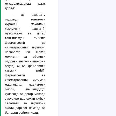
муқарраргардида ҳуқуқ
дорад:
- аз вазорату
идораҳо, мақомоти
иҷроияи маҳаллии
ҳокимияти давлатӣ,
муассисаҳо ва дигар
ташкилотҳои тиббию
фарматсевтӣ ва
хизматрасонии иҷтимоӣ,
новобаста ба шакли
моликият ва тобеияти
идоравӣ, инчунин шахсони
воқеӣ, ки бо фаъолияти
хусусии тиббӣ,
фарматсевтӣ ва
хизматрасонии иҷтимоӣ
машғуланд, маълумоти
оморӣ, пешниҳодҳо,
хулосаҳо ва дигар маводи
заруриро дар соҳаи ҳифзи
саломатӣ ва иҷтимоии
аҳолӣ дархост намояд ва
ба таври ройгон гирад;