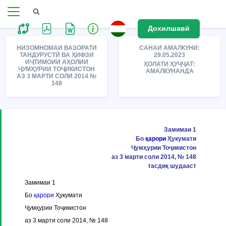
Дохилшавӣ
НИЗОМНОМАИ ВАЗОРАТИ
САНАИ АМАЛКУНИ:
ТАНДУРУСТӢ ВА ҲИФЗИ
29.05.2023
ИҶТИМОИИ АҲОЛИИ
ҲОЛАТИ ҲУҶҶАТ:
ҶУМҲУРИИ ТОҶИКИСТОН
АМАЛКУНАНДА
АЗ 3 МАРТИ СОЛИ 2014 №
148
Замимаи 1
Бо
қарори
Ҳукумати
Ҷумҳурии Тоҷикистон
аз 3 марти соли 2014, № 148
тасдиқ шудааст
Замимаи 1
Бо
қарори
Ҳукумати
Ҷумҳурии Тоҷикистон
аз 3 марти соли 2014, № 148