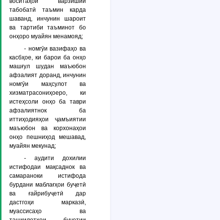
воситаҳои варзишии
табобатӣ таъмин карда
шаванд, инчунин шароит
ва тартиби таъминот бо
онҳоро муайян менамояд;
- номгӯи вазифаҳо ва
касбҳое, ки барои ба онҳо
машғул шудан маъюбон
афзалият доранд, инчунин
номгӯи маҳсулот ва
хизматрасониҳоеро, ки
истеҳсоли онҳо ба таври
афзалиятнок ба
иттиҳодияҳои ҷамъиятии
маъюбон ва корхонаҳои
онҳо пешниҳод мешавад,
муайян мекунад;
- аудити дохилии
истифодаи мақсаднок ва
самараноки истифода
бурдани маблағҳои буҷетӣ
ва ғайрибуҷетӣ дар
дастгоҳи марказӣ,
муассисаҳо ва