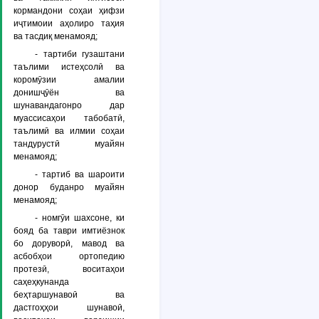
кормандони соҳаи ҳифзи
иҷтимоии аҳолиро таҳия
ва тасдиқ менамояд;
- тартиби гузаштани
таълими истеҳсолӣ ва
коромӯзии амалии
донишҷӯён ва
шунавандагонро дар
муассисаҳои табобатӣ,
таълимӣ ва илмии соҳаи
тандурустӣ муайян
менамояд;
- тартиб ва шароити
донор буданро муайян
менамояд;
- номгӯи шахсоне, ки
бояд ба таври имтиёзнок
бо доруворӣ, мавод ва
асбобҳои ортопедию
протезӣ, воситаҳои
саҳеҳкунанда
беҳтаршунавоӣ ва
дастгоҳҳои шунавоӣ,