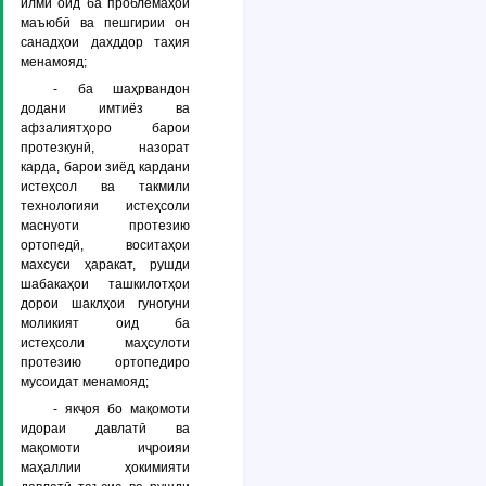
илмӣ оид ба проблемаҳои
маъюбӣ ва пешгирии он
санадҳои дахддор таҳия
менамояд;
- ба шаҳрвандон
додани имтиёз ва
афзалиятҳоро барои
протезкунӣ, назорат
карда, барои зиёд кардани
истеҳсол ва такмили
технологияи истеҳсоли
маснуоти протезию
ортопедӣ, воситаҳои
махсуси ҳаракат, рушди
шабакаҳои ташкилотҳои
дорои шаклҳои гуногуни
моликият оид ба
истеҳсоли маҳсулоти
протезию ортопедиро
мусоидат менамояд;
- якҷоя бо мақомоти
идораи давлатӣ ва
мақомоти иҷроияи
маҳаллии ҳокимияти