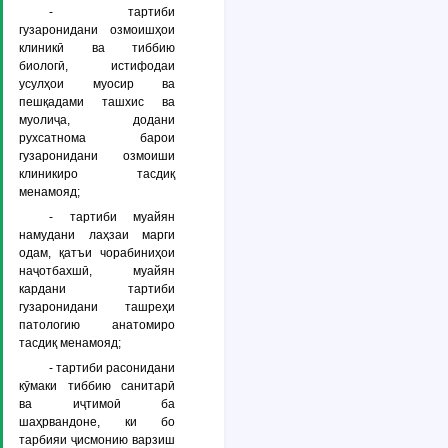
- тартиби
гузаронидани озмоишҳои
клиникӣ ва тиббию
биологӣ, истифодаи
усулҳои муосир ва
пешқадами ташхис ва
муолиҷа, додани
рухсатнома барои
гузаронидани озмоиши
клиникиро тасдиқ
менамояд;
- тартиби муайян
намудани лаҳзаи марги
одам, қатъи чорабиниҳои
наҷотбахшӣ, муайян
кардани тартиби
гузаронидани ташреҳи
патологию анатомиро
тасдиқ менамояд;
- тартиби расонидани
кӯмаки тиббию санитарӣ
ва иҷтимоӣ ба
шаҳрвандоне, ки бо
тарбияи ҷисмонию варзиш