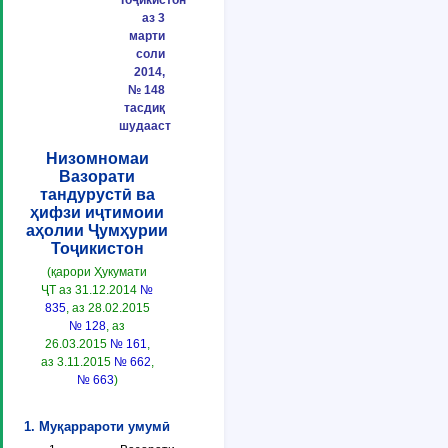
Тоҷикистон
аз 3
марти
соли
2014,
№ 148
тасдиқ
шудааст
Низомномаи
Вазорати
тандурустӣ ва
ҳифзи иҷтимоии
аҳолии Ҷумҳурии
Тоҷикистон
(қарори Ҳукумати
ҶТ аз 31.12.2014
№
835
, аз 28.02.2015
№ 128
, аз
26.03.2015
№ 161
,
аз 3.11.2015
№ 662
,
№ 663
)
1. Муқаррароти умумӣ