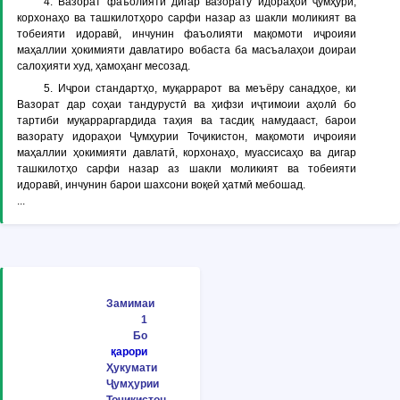
4. Вазорат фаъолияти дигар вазорату идораҳои ҷумҳурӣ,
корхонаҳо ва ташкилотҳоро сарфи назар аз шакли моликият ва
тобеияти идоравӣ, инчунин фаъолияти мақомоти иҷроияи
маҳаллии ҳокимияти давлатиро вобаста ба масъалаҳои доираи
салоҳияти худ, ҳамоҳанг месозад.
5. Иҷрои стандартҳо, муқаррарот ва меъёру санадҳое, ки
Вазорат дар соҳаи тандурустӣ ва ҳифзи иҷтимоии аҳолӣ бо
тартиби муқарраргардида таҳия ва тасдиқ намудааст, барои
вазорату идораҳои Ҷумҳурии Тоҷикистон, мақомоти иҷроияи
маҳаллии ҳокимияти давлатӣ, корхонаҳо, муассисаҳо ва дигар
ташкилотҳо сарфи назар аз шакли моликият ва тобеияти
идоравӣ, инчунин барои шахсони воқеӣ ҳатмӣ мебошад.
...
Замимаи
1
Бо
қарори
Ҳукумати
Ҷумҳурии