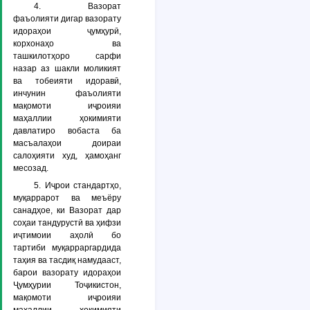
4. Вазорат
фаъолияти дигар вазорату
идораҳои ҷумҳурӣ,
корхонаҳо ва
ташкилотҳоро сарфи
назар аз шакли моликият
ва тобеияти идоравӣ,
инчунин фаъолияти
мақомоти иҷроияи
маҳаллии ҳокимияти
давлатиро вобаста ба
масъалаҳои доираи
салоҳияти худ, ҳамоҳанг
месозад.
5. Иҷрои стандартҳо,
муқаррарот ва меъёру
санадҳое, ки Вазорат дар
соҳаи тандурустӣ ва ҳифзи
иҷтимоии аҳолӣ бо
тартиби муқарраргардида
таҳия ва тасдиқ намудааст,
барои вазорату идораҳои
Ҷумҳурии Тоҷикистон,
мақомоти иҷроияи