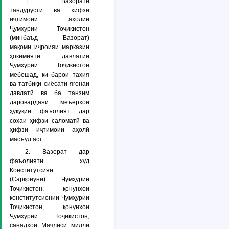
1. Вазорати
тандурустӣ ва ҳифзи
иҷтимоии аҳолии
Ҷумҳурии Тоҷикистон
(минбаъд - Вазорат)
мақоми иҷроияи марказии
ҳокимияти давлатии
Ҷумҳурии Тоҷикистон
мебошад, ки барои таҳия
ва татбиқи сиёсати ягонаи
давлатӣ ва ба танзим
даровардани меъёрҳои
ҳуқуқии фаъолият дар
соҳаи ҳифзи саломатӣ ва
ҳифзи иҷтимоии аҳолӣ
масъул аст.
2. Вазорат дар
фаъолияти худ
Конститутсияи
(Сарқонуни) Ҷумҳурии
Тоҷикистон, қонунҳои
конститутсионии Ҷумҳурии
Тоҷикистон, қонунҳои
Ҷумҳурии Тоҷикистон,
санадҳои Маҷлиси миллӣ