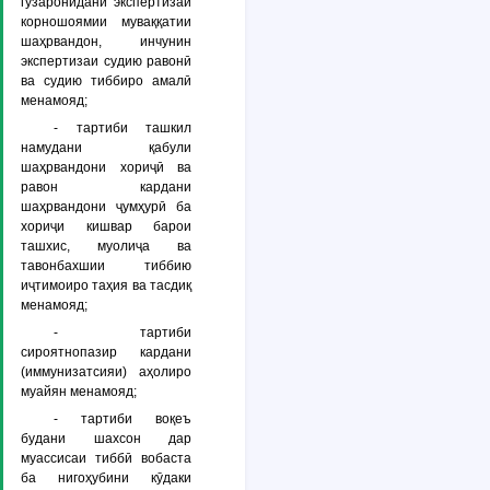
гузаронидани экспертизаи
корношоямии муваққатии
шаҳрвандон, инчунин
экспертизаи судию равонӣ
ва судию тиббиро амалӣ
менамояд;
- тартиби ташкил
намудани қабули
шаҳрвандони хориҷӣ ва
равон кардани
шаҳрвандони ҷумҳурӣ ба
хориҷи кишвар барои
ташхис, муолиҷа ва
тавонбахшии тиббию
иҷтимоиро таҳия ва тасдиқ
менамояд;
- тартиби
сироятнопазир кардани
(иммунизатсияи) аҳолиро
муайян менамояд;
- тартиби воқеъ
будани шахсон дар
муассисаи тиббӣ вобаста
ба нигоҳубини кӯдаки