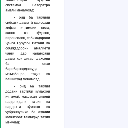
ташкилотҳои буҷетии
системаи Вазоратро
амалӣ менамояд;
- оид ба такмили
сиёсати давлатӣ дар соҳаи
ҳифзи иҷтимоии оила,
занон ва кӯдакон,
пиронсолон, собиқадорони
Ҷанги Бузурги Ватанӣ ва
собиқадорони амалиёти
ҷангӣ дар қаламрави
давлатҳои дигар, шахсони
ба онҳо
баробаркардашуда,
маъюбонро, таҳия ва
пешниҳод менамояд;
- оид ба такмил
додани тартиби кӯмакҳои
иҷтимоӣ, махсусан унвонӣ
гардонидани таъин ва
пардохти кӯмакҳо ва
ҷубронпулиҳо ба аҳолии
камбизоат таклифҳо таҳия
мекунад;