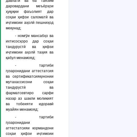
давлатӣ ва ба танзим
даровардани меъёрҳои
ҳуқуқии фаъолият дар
соҳаи ҳифзи саломатӣ ва
иҷтимоии аҳолӣ пешниҳод
мекунад;
- номгӯи мансабҳо ва
ихтисосҳоро дар соҳаи
тандурустӣ ва ҳифзи
иҷтимоии аҳолӣ таҳия ва
қабул менамояд;
- тартиби
гузаронидани аттестатсия
ва сертификатсиякунонии
мутахассисони соҳаи
тандурустӣ ва
фарматсевтиро сарфи
назар аз шакли моликият
ва тобеияти идоравӣ
муайян менамояд;
- тартиби
гузаронидани
аттестатсияи кормандони
соҳаи ҳифзи иҷтимоии