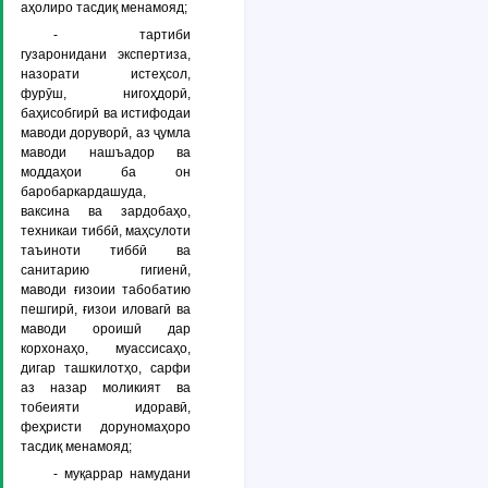
аҳолиро тасдиқ менамояд;
- тартиби
гузаронидани экспертиза,
назорати истеҳсол,
фурӯш, нигоҳдорӣ,
баҳисобгирӣ ва истифодаи
маводи доруворӣ, аз ҷумла
маводи нашъадор ва
моддаҳои ба он
баробаркардашуда,
ваксина ва зардобаҳо,
техникаи тиббӣ, маҳсулоти
таъиноти тиббӣ ва
санитарию гигиенӣ,
маводи ғизоии табобатию
пешгирӣ, ғизои иловагӣ ва
маводи ороишӣ дар
корхонаҳо, муассисаҳо,
дигар ташкилотҳо, сарфи
аз назар моликият ва
тобеияти идоравӣ,
феҳристи доруномаҳоро
тасдиқ менамояд;
- муқаррар намудани