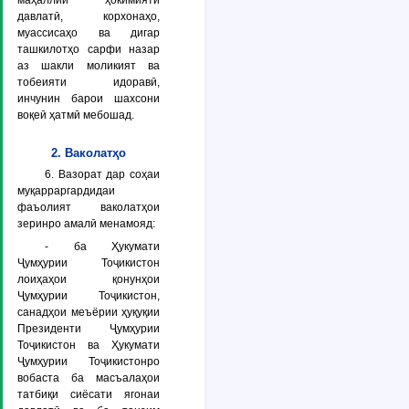
маҳаллии ҳокимияти
давлатӣ, корхонаҳо,
муассисаҳо ва дигар
ташкилотҳо сарфи назар
аз шакли моликият ва
тобеияти идоравӣ,
инчунин барои шахсони
воқеӣ ҳатмӣ мебошад.
2. Ваколатҳо
6. Вазорат дар соҳаи
муқарраргардидаи
фаъолият ваколатҳои
зеринро амалӣ менамояд:
- ба Ҳукумати
Ҷумҳурии Тоҷикистон
лоиҳаҳои қонунҳои
Ҷумҳурии Тоҷикистон,
санадҳои меъёрии ҳуқуқии
Президенти Ҷумҳурии
Тоҷикистон ва Ҳукумати
Ҷумҳурии Тоҷикистонро
вобаста ба масъалаҳои
татбиқи сиёсати ягонаи