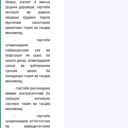
бемор, иҷозат ё манъи
додани доруворӣ, тартиби
интихоб ва равона
кардани кӯдакон барои
муолиҷаи санаторию
курортиро таҳия ва тасдиқ
менамояд;
- тартиби
гузаронидани
пайвандсозии узв ва
бофтаҳои як шахс ба
шахси дигар, ҳомиладории
сунъӣ ва ҷойгиркунии
сунъии ҷанин ба
бачадонро таҳия ва тасдиқ
менамояд;
- тартиби расонидани
кӯмаки контрасептивӣ ба
гурӯҳҳои ихтиёрии
аҳолиро таҳия ва тасдиқ
менамояд;
- тартиби
гузаронидани аттестатсия
ва аккредитатсияи