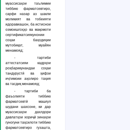
муассисаҳои таълимии
тиббию фарматсевтиро,
сарфи назар аз шакли
моликият ва тобеияти
идоравиашон, ба истиснои
озмоишгоҳҳо ва мақомоти
сертификатсиякунонии
соҳаи баҳодиҳии
мутобиқат, муайян
менамояд;
- тартиби
аттестатсияи кадрҳои
роҳбарикунандаи соҳаи
тандурустӣ ва ҳифзи
иҷтимоии аҳолиро таҳия
ва тасдиқ менамояд;
- тартиби ба
фаъолияти тиббию
фарматсевтӣ машғул
шудани шахсоне, ки дар
муассисаҳои дахлдори
давлатҳои хориҷӣ зинаҳои
гуногуни таҳсилоти тиббию
фарматсевтиро гузашта,