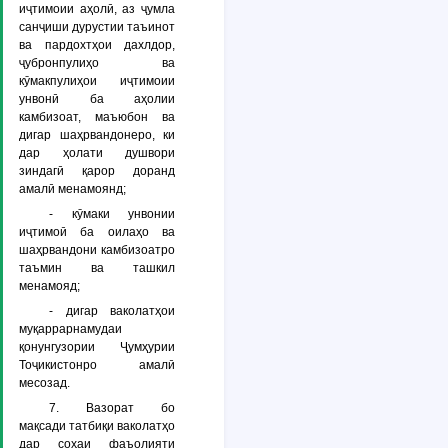
иҷтимоии аҳолӣ, аз ҷумла
санҷиши дурустии таъинот
ва пардохтҳои дахлдор,
ҷубронпулиҳо ва
кӯмакпулиҳои иҷтимоии
унвонӣ ба аҳолии
камбизоат, маъюбон ва
дигар шаҳрвандонеро, ки
дар ҳолати душвори
зиндагӣ қарор доранд
амалӣ менамоянд;
- кӯмаки унвонии
иҷтимоӣ ба оилаҳо ва
шаҳрвандони камбизоатро
таъмин ва ташкил
менамояд;
- дигар ваколатҳои
муқаррарнамудаи
қонунгузории Ҷумҳурии
Тоҷикистонро амалӣ
месозад.
7. Вазорат бо
мақсади татбиқи ваколатҳо
дар соҳаи фаъолияти