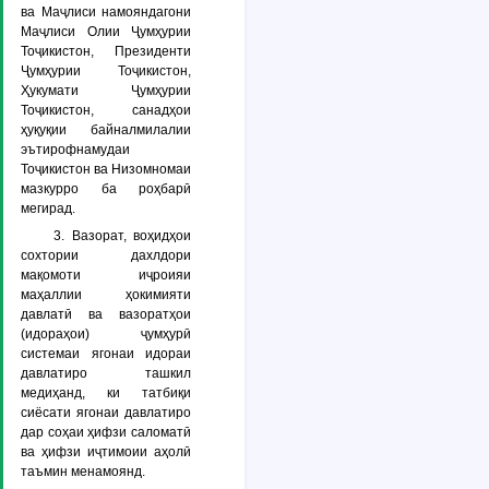
ва Маҷлиси намояндагони
Маҷлиси Олии Ҷумҳурии
Тоҷикистон, Президенти
Ҷумҳурии Тоҷикистон,
Ҳукумати Ҷумҳурии
Тоҷикистон, санадҳои
ҳуқуқии байналмилалии
эътирофнамудаи
Тоҷикистон ва Низомномаи
мазкурро ба роҳбарӣ
мегирад.
3. Вазорат, воҳидҳои
сохтории дахлдори
мақомоти иҷроияи
маҳаллии ҳокимияти
давлатӣ ва вазоратҳои
(идораҳои) ҷумҳурӣ
системаи ягонаи идораи
давлатиро ташкил
медиҳанд, ки татбиқи
сиёсати ягонаи давлатиро
дар соҳаи ҳифзи саломатӣ
ва ҳифзи иҷтимоии аҳолӣ
таъмин менамоянд.