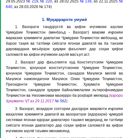
29.05.2023
№ 219
,
№ 220
, аз 28.02.2025
№ 139
, аз 22.11.2025
№
640
, аз 28.03.2026 № 174)
1. Муқаррароти умумӣ
1. Вазорати тандурустӣ ва ҳифзи иҷтимоии аҳолии
Ҷумҳурии Тоҷикистон (минбаъд -
Вазорат
) мақоми иҷроияи
марказии ҳокимияти давлатии Ҷумҳурии Тоҷикистон мебошад, ки
барои таҳия ва татбиқи сиёсати ягонаи давлатӣ ва ба танзим
даровардани меъёрҳои ҳуқуқии фаъолият дар соҳаи ҳифзи
саломатӣ ва ҳифзи иҷтимоии аҳолӣ масъул аст.
2. Вазорат дар фаъолияти худ Конститутсияи Ҷумҳурии
Тоҷикистон, қонунҳои конститутсионии Ҷумҳурии Тоҷикистон,
қонунҳои Ҷумҳурии Тоҷикистон, санадҳои Маҷлиси миллӣ ва
Маҷлиси намояндагони Маҷлиси Олии Ҷумҳурии Тоҷикистон,
Президенти Ҷумҳурии Тоҷикистон, Ҳукумати Ҷумҳурии
Тоҷикистон, санадҳои ҳуқуқии байналмилалии эътирофнамудаи
Тоҷикистон ва Низомномаи мазкурро ба роҳбарӣ мегирад
(қарори
Ҳукумати ҶТ аз 29.11.2017
№ 562
)
.
3. Вазорат, воҳидҳои сохтории дахлдори мақомоти иҷроияи
маҳаллии ҳокимияти давлатӣ ва вазоратҳои (идораҳои) ҷумҳурӣ
системаи ягонаи идораи давлатиро ташкил медиҳанд, ки татбиқи
сиёсати ягонаи давлатиро дар соҳаи ҳифзи саломатӣ ва ҳифзи
иҷтимоии аҳолӣ таъмин менамоянд.