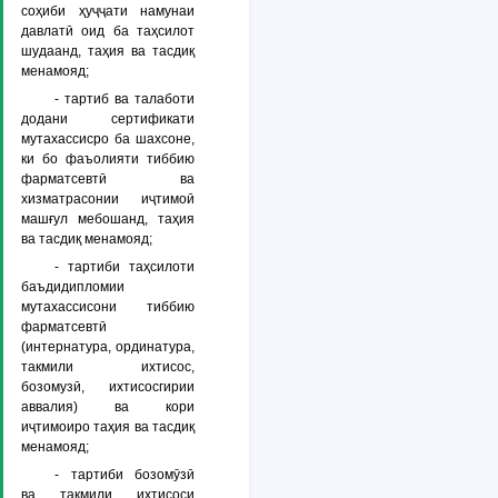
соҳиби ҳуҷҷати намунаи
давлатӣ оид ба таҳсилот
шудаанд, таҳия ва тасдиқ
менамояд;
- тартиб ва талаботи
додани сертификати
мутахассисро ба шахсоне,
ки бо фаъолияти тиббию
фарматсевтӣ ва
хизматрасонии иҷтимоӣ
машғул мебошанд, таҳия
ва тасдиқ менамояд;
- тартиби таҳсилоти
баъдидипломии
мутахассисони тиббию
фарматсевтӣ
(интернатура, ординатура,
такмили ихтисос,
бозомузӣ, ихтисосгирии
аввалия) ва кори
иҷтимоиро таҳия ва тасдиқ
менамояд;
- тартиби бозомӯзӣ
ва такмили ихтисоси