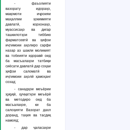
- фаъолияти
вазорату идораҳо,
мақомоти иҷроияи
маҳаллии ҳокимияти
давлатӣ, корхонаҳо,
муассисаҳо ва дигар
ташкилотҳои тиббию
фарматсевтӣ ва ҳифзи
иҷтимоии аҳолиро сарфи
назар аз шакли моликият
ва тобеияти идоравӣ оид
ба масъалаҳои татбиқи
сиёсати давлатӣ дар соҳаи
ҳифзи саломатӣ ва
иҷтимоии аҳолӣ ҳамоҳанг
созад;
- санадҳои меъёрии
ҳуқуқӣ, ҳуҷҷатҳои меъёрӣ
ва методиро оид ба
масъалаҳое, ки ба
салоҳияти Вазорат дахл
доранд, таҳия ва тасдиқ
намояд;
- дар ҷаласаҳои