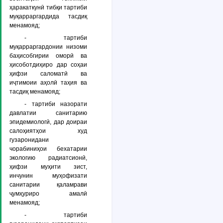
ҳаракаткунӣ тибқи тартиби
муқарраргардида тасдиқ
менамояд;
- тартиби
муқарраргардонии низоми
баҳисобгирии оморӣ ва
ҳисоботдиҳиро дар соҳаи
ҳифзи саломатӣ ва
иҷтимоии аҳолӣ таҳия ва
тасдиқ менамояд;
- тартиби назорати
давлатии санитарию
эпидемиологӣ, дар доираи
салоҳиятҳои худ
гузаронидани
чорабиниҳои бехатарии
экологию радиатсионӣ,
ҳифзи муҳити зист,
инчунин муҳофизати
санитарии қаламрави
ҷумҳуриро амалӣ
менамояд;
- тартиби