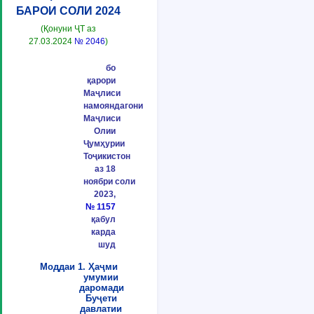
БАРОИ СОЛИ 2024
(Қонуни ҶТ аз
27.03.2024
№ 2046
)
бо
қарори
Маҷлиси
намояндагони
Маҷлиси
Олии
Ҷумҳурии
Тоҷикистон
аз 18
ноябри соли
2023,
№ 1157
қабул
карда
шуд
Моддаи 1. Ҳаҷми
умумии
даромади
Буҷети
давлатии