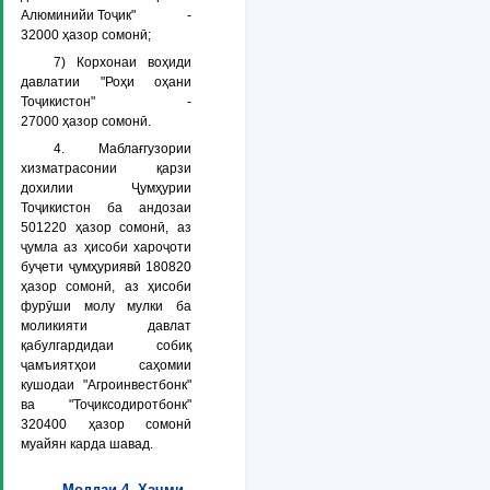
Алюминийи Тоҷик" -
32000 ҳазор сомонӣ;
7) Корхонаи воҳиди
давлатии "Роҳи оҳани
Тоҷикистон" -
27000 ҳазор сомонӣ.
4. Маблағгузории
хизматрасонии қарзи
дохилии Ҷумҳурии
Тоҷикистон ба андозаи
501220 ҳазор сомонӣ, аз
ҷумла аз ҳисоби хароҷоти
буҷети ҷумҳуриявӣ 180820
ҳазор сомонӣ, аз ҳисоби
фурӯши молу мулки ба
моликияти давлат
қабулгардидаи собиқ
ҷамъиятҳои саҳомии
кушодаи "Агроинвестбонк"
ва "Тоҷиксодиротбонк"
320400 ҳазор сомонӣ
муайян карда шавад.
Моддаи 4. Ҳаҷми