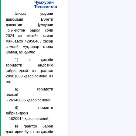
Ҷумҳурии
Тоҷикистон
Ҳаҷми умумии
даромади Буҷети
давлатии Ҷумҳурии
Тоҷикистон барои соли
2024 аз ҳисоби ҳамаи
манбаъҳо 42956463 ҳазор
сомонӣ муқаррар карда
шавад, аз ҷумла:
1) аз ҳисоби
воридоти андозию
ғайриандозӣ ва грантҳо
28961000 ҳазор сомонӣ, аз
он:
а) воридоти
андозӣ
- 26348086 ҳазор сомонӣ;
б) воридоти
ғайриандозӣ
- 1820914 ҳазор сомонӣ;
в) грантҳо барои
дастгирии буҷет аз ҳисоби