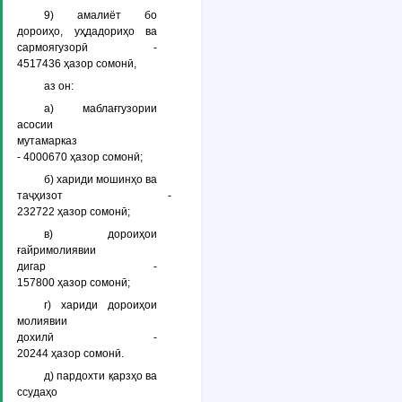
9) амалиёт бо
дороиҳо, уҳдадориҳо ва
сармоягузорӣ -
4517436 ҳазор сомонӣ,
аз он:
а) маблағгузории
асосии
мутамарказ
- 4000670 ҳазор сомонӣ;
б) хариди мошинҳо ва
таҷҳизот -
232722 ҳазор сомонӣ;
в) дороиҳои
ғайримолиявии
дигар -
157800 ҳазор сомонӣ;
г) хариди дороиҳои
молиявии
дохилӣ -
20244 ҳазор сомонӣ.
д) пардохти қарзҳо ва
ссудаҳо