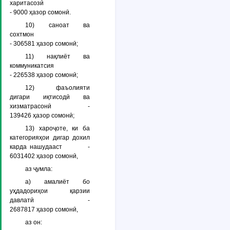
харитасозӣ
- 9000 ҳазор сомонӣ.
10) саноат ва
сохтмон
- 306581 ҳазор сомонӣ;
11) нақлиёт ва
коммуникатсия
- 226538 ҳазор сомонӣ;
12) фаъолияти
дигари иқтисодӣ ва
хизматрасонӣ -
139426 ҳазор сомонӣ;
13) хароҷоте, ки ба
категорияҳои дигар дохил
карда нашудааст -
6031402 ҳазор сомонӣ,
аз ҷумла:
а) амалиёт бо
уҳдадориҳои қарзии
давлатӣ -
2687817 ҳазор сомонӣ,
аз он: