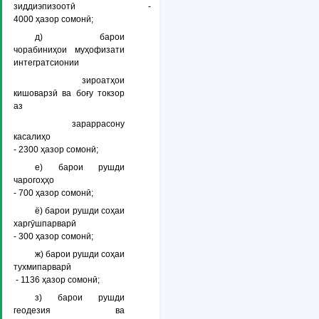
зиддиэпизоотӣ -
4000 ҳазор сомонӣ;
д) барои
чорабиниҳои муҳофизати
интегратсионии
зироатҳои
кишоварзӣ ва боғу токзор
аз
зараррасону
касалиҳо
- 2300 ҳазор сомонӣ;
е) барои рушди
чарогоҳҳо
- 700 ҳазор сомонӣ;
ё) барои рушди соҳаи
харгӯшпарварӣ
- 300 ҳазор сомонӣ;
ж) барои рушди соҳаи
тухмипарварӣ
- 1136 ҳазор сомонӣ;
з) барои рушди
геодезия ва