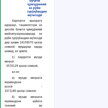
буҷети
ҷумҳуриявӣ
аз рӯйи
гурӯҳбандии
иқтисодӣ
Хароҷоти вазорату
идораҳо, ташкилотҳои аз
ҳисоби буҷети ҷумҳуриявӣ
маблағгузоришаванда аз
рӯйи гурӯҳбандии иқтисодӣ
дар ҳаҷми 18159570 ҳазор
сомонӣ муқаррар карда
шавад, аз ҷумла:
1) пардохти музди
меҳнат
- 3576129 ҳазор сомонӣ,
аз он:
а) музди меҳнати
кормандони
асосӣ -
3371180 ҳазор сомонӣ;
б) музди меҳнати
кормандони ҳайати
техникӣ ва