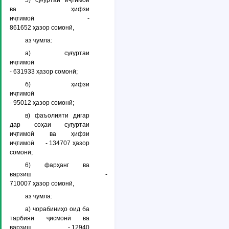
5) суғуртаи иҷтимоӣ
ва ҳифзи
иҷтимоӣ -
861652 ҳазор сомонӣ,
аз ҷумла:
а) суғуртаи
иҷтимоӣ
- 631933 ҳазор сомонӣ;
б) ҳифзи
иҷтимоӣ
- 95012 ҳазор сомонӣ;
в) фаъолияти дигар
дар соҳаи суғуртаи
иҷтимоӣ ва ҳифзи
иҷтимоӣ - 134707 ҳазор
сомонӣ;
6) фарҳанг ва
варзиш -
710007 ҳазор сомонӣ,
аз ҷумла:
а) чорабиниҳо оид ба
тарбияи ҷисмонӣ ва
варзиш - 12940