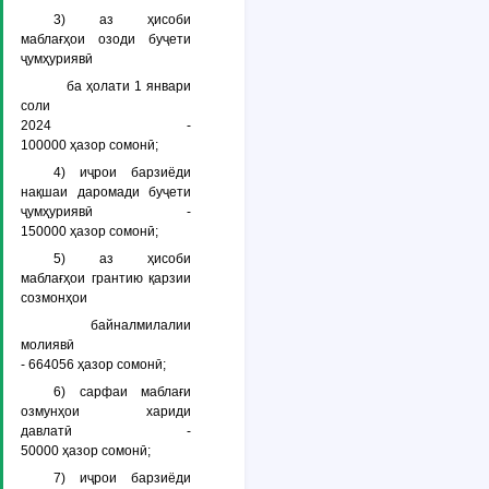
3) аз ҳисоби
маблағҳои озоди буҷети
ҷумҳуриявӣ
ба ҳолати 1 январи
соли
2024 -
100000 ҳазор сомонӣ;
4) иҷрои барзиёди
нақшаи даромади буҷети
ҷумҳуриявӣ -
150000 ҳазор сомонӣ;
5) аз ҳисоби
маблағҳои грантию қарзии
созмонҳои
байналмилалии
молиявӣ
- 664056 ҳазор сомонӣ;
6) сарфаи маблағи
озмунҳои хариди
давлатӣ -
50000 ҳазор сомонӣ;
7) иҷрои барзиёди