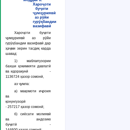
Хароҷоти
буҷети
ҷумҳуриявӣ
аз рӯйи
гурӯҳбандии
вазифавӣ
Хароҷоти буҷети
ҷумҳуриявӣ аз рӯйи
гурӯҳбандии вазифавӣ дар
ҳаҷми зерин тасдиқ карда
шавад:
1) маблағгузории
бахши ҳокимияти давлатӣ
ва идоракунӣ -
1136724 ҳазор сомонӣ,
аз ҷумла:
а) мақомоти иҷроия
ва
қонунгузорӣ
- 257217 ҳазор сомонӣ;
б) сиёсати молиявӣ
ва андозию
буҷетӣ -
144600 ҳазор сомонӣ;