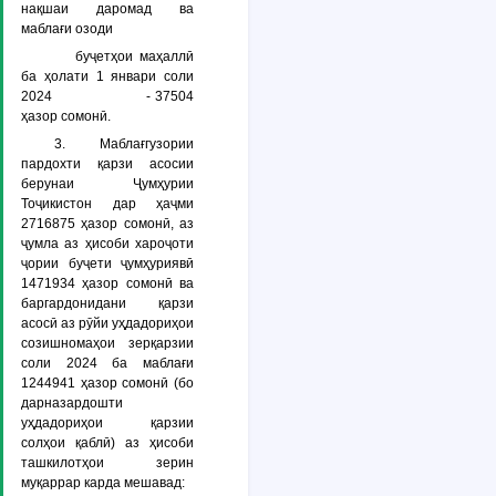
нақшаи даромад ва
маблағи озоди
буҷетҳои маҳаллӣ
ба ҳолати 1 январи соли
2024 - 37504
ҳазор сомонӣ.
3. Маблағгузории
пардохти қарзи асосии
берунаи Ҷумҳурии
Тоҷикистон дар ҳаҷми
2716875 ҳазор сомонӣ, аз
ҷумла аз ҳисоби хароҷоти
ҷории буҷети ҷумҳуриявӣ
1471934 ҳазор сомонӣ ва
баргардонидани қарзи
асосӣ аз рӯйи уҳдадориҳои
созишномаҳои зерқарзии
соли 2024 ба маблағи
1244941 ҳазор сомонӣ (бо
дарназардошти
уҳдадориҳои қарзии
солҳои қаблӣ) аз ҳисоби
ташкилотҳои зерин
муқаррар карда мешавад: