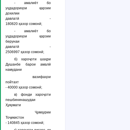
- амалиёт бо
уҳдадориҳои қарзии
дохилии
давлатӣ -
180820 ҳазор сомонӣ;
- амалиёт бо
уҳдадориҳои қарзии
берунаи
давлатӣ -
2506997 ҳазор сомонӣ;
б) хароҷоти шаҳри
Душанбе барои амалӣ
намудани
вазифаҳои
пойтахт
- 40000 ҳазор сомонӣ;
в) фонди хароҷоти
пешбининашудаи
Ҳукумати
Ҷумҳурии
Тоҷикистон
- 140845 ҳазор сомонӣ;