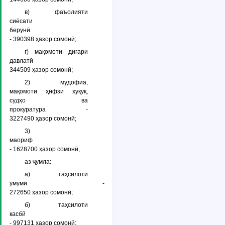
в) фаъолияти
сиёсати
берунӣ
- 390398 ҳазор сомонӣ;
г) мақомоти дигари
давлатӣ -
344509 ҳазор сомонӣ;
2) мудофиа,
мақомоти ҳифзи ҳуқуқ,
судҳо ва
прокуратура -
3227490 ҳазор сомонӣ;
3)
маориф
- 1628700 ҳазор сомонӣ,
аз ҷумла:
а) таҳсилоти
умумӣ -
272650 ҳазор сомонӣ;
б) таҳсилоти
касбӣ
- 997131 ҳазор сомонӣ;