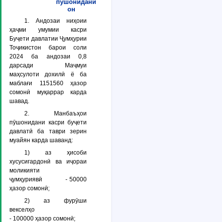
пӯшонидани
он
1. Андозаи ниҳоии
ҳаҷми умумии касри
Буҷети давлатии Ҷумҳурии
Тоҷикистон барои соли
2024 ба андозаи 0,8
дарсади Маҷмуи
маҳсулоти дохилӣ ё ба
маблағи 1151560 ҳазор
сомонӣ муқаррар карда
шавад.
2. Манбаъҳои
пӯшонидани касри буҷети
давлатӣ ба таври зерин
муайян карда шаванд:
1) аз ҳисоби
хусусигардонӣ ва иҷораи
моликияти
ҷумҳуриявӣ - 50000
ҳазор сомонӣ;
2) аз фурӯши
векселҳо
- 100000 ҳазор сомонӣ;