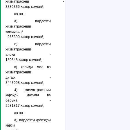
хизматрасонӣ -
3889336 ҳазор сомонӣ,
аз он:
а) пардохти
хизматрасонии
коммуналӣ
- 265390 ҳазор сомонӣ;
б) пардохти
хизматрасонии
алоқа -
180848 ҳазор сомонӣ;
в) хариди мол ва
хизматрасонии
дигар -
3443098 ҳазор сомонӣ;
4) хизматрасонии
қарзҳои дохилӣ ва
беруна -
2581817 ҳазор сомонӣ,
аз он:
а) пардохти фоизҳои
қарзи