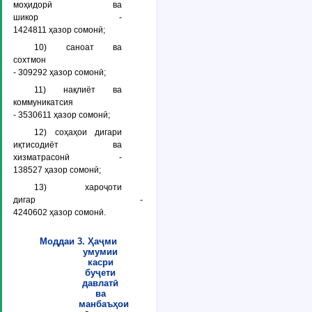
моҳидорӣ ва
шикор -
1424811 ҳазор сомонӣ;
10) саноат ва
сохтмон
- 309292 ҳазор сомонӣ;
11) нақлиёт ва
коммуникатсия
- 3530611 ҳазор сомонӣ;
12) соҳаҳои дигари
иқтисодиёт ва
хизматрасонӣ -
138527 ҳазор сомонӣ;
13) хароҷоти
дигар -
4240602 ҳазор сомонӣ.
Моддаи 3. Ҳаҷми
умумии
касри
буҷети
давлатӣ
ва
манбаъҳои