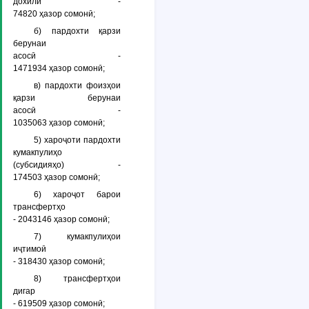
дохилӣ -
74820 ҳазор сомонӣ;
б) пардохти қарзи
берунаи
асосӣ -
1471934 ҳазор сомонӣ;
в) пардохти фоизҳои
қарзи берунаи
асосӣ -
1035063 ҳазор сомонӣ;
5) хароҷоти пардохти
кумакпулиҳо
(субсидияҳо) -
174503 ҳазор сомонӣ;
6) хароҷот барои
трансфертҳо
- 2043146 ҳазор сомонӣ;
7) кумакпулиҳои
иҷтимоӣ
- 318430 ҳазор сомонӣ;
8) трансфертҳои
дигар
- 619509 ҳазор сомонӣ;