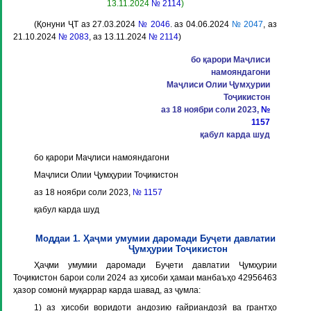
13.11.2024
№ 2114
)
(Қонуни ҶТ аз 27.03.2024
№ 2046
. аз 04.06.2024
№ 2047
, аз
21.10.2024
№ 2083
, аз 13.11.2024
№ 2114
)
бо қарори Маҷлиси
намояндагони
Маҷлиси Олии Ҷумҳурии
Тоҷикистон
аз 18 ноябри соли 2023,
№
1157
қабул карда шуд
бо қарори Маҷлиси намояндагони
Маҷлиси Олии Ҷумҳурии Тоҷикистон
аз 18 ноябри соли 2023,
№ 1157
қабул карда шуд
Моддаи 1. Ҳаҷми умумии даромади Буҷети давлатии
Ҷумҳурии Тоҷикистон
Ҳаҷми умумии даромади Буҷети давлатии Ҷумҳурии
Тоҷикистон барои соли 2024 аз ҳисоби ҳамаи манбаъҳо 42956463
ҳазор сомонӣ муқаррар карда шавад, аз ҷумла:
1) аз ҳисоби воридоти андозию ғайриандозӣ ва грантҳо