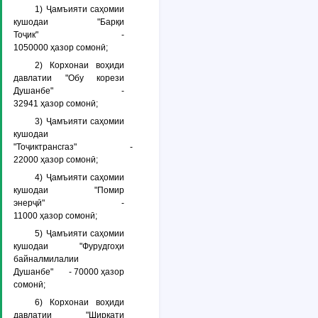
1) Ҷамъияти саҳомии
кушодаи "Барқи
Тоҷик" -
1050000 ҳазор сомонӣ;
2) Корхонаи воҳиди
давлатии "Обу корези
Душанбе" -
32941 ҳазор сомонӣ;
3) Ҷамъияти саҳомии
кушодаи
"Тоҷиктрансгаз" -
22000 ҳазор сомонӣ;
4) Ҷамъияти саҳомии
кушодаи "Помир
энерҷӣ" -
11000 ҳазор сомонӣ;
5) Ҷамъияти саҳомии
кушодаи "Фурудгоҳи
байналмилалии
Душанбе" - 70000 ҳазор
сомонӣ;
6) Корхонаи воҳиди
давлатии "Ширкати