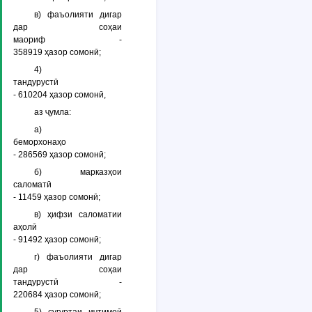
в) фаъолияти дигар
дар соҳаи
маориф -
358919 ҳазор сомонӣ;
4)
тандурустӣ
- 610204 ҳазор сомонӣ,
аз ҷумла:
а)
беморхонаҳо
- 286569 ҳазор сомонӣ;
б) марказҳои
саломатӣ
- 11459 ҳазор сомонӣ;
в) ҳифзи саломатии
аҳолӣ
- 91492 ҳазор сомонӣ;
г) фаъолияти дигар
дар соҳаи
тандурустӣ -
220684 ҳазор сомонӣ;