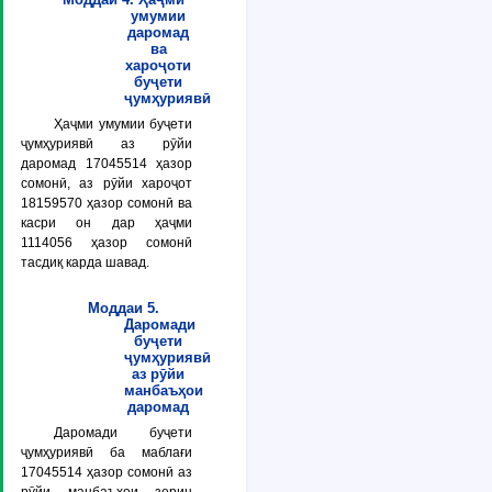
умумии
даромад
ва
хароҷоти
буҷети
ҷумҳуриявӣ
Ҳаҷми умумии буҷети
ҷумҳуриявӣ аз рӯйи
даромад 17045514 ҳазор
сомонӣ, аз рӯйи хароҷот
18159570 ҳазор сомонӣ ва
касри он дар ҳаҷми
1114056 ҳазор сомонӣ
тасдиқ карда шавад.
Моддаи 5.
Даромади
буҷети
ҷумҳуриявӣ
аз рӯйи
манбаъҳои
даромад
Даромади буҷети
ҷумҳуриявӣ ба маблағи
17045514 ҳазор сомонӣ аз