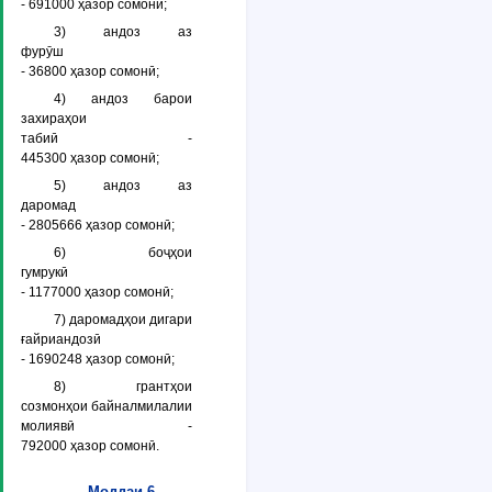
- 691000 ҳазор сомонӣ;
3) андоз аз
фурӯш
- 36800 ҳазор сомонӣ;
4) андоз барои
захираҳои
табиӣ -
445300 ҳазор сомонӣ;
5) андоз аз
даромад
- 2805666 ҳазор сомонӣ;
6) боҷҳои
гумрукӣ
- 1177000 ҳазор сомонӣ;
7) даромадҳои дигари
ғайриандозӣ
- 1690248 ҳазор сомонӣ;
8) грантҳои
созмонҳои байналмилалии
молиявӣ -
792000 ҳазор сомонӣ.
Моддаи 6.