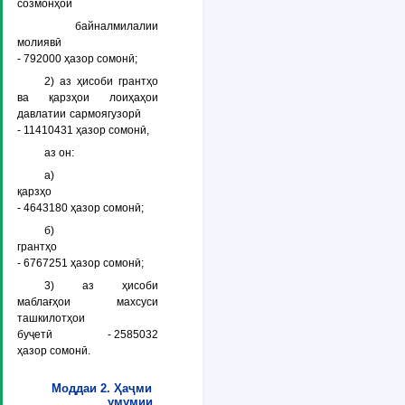
созмонҳои
байналмилалии
молиявӣ
- 792000 ҳазор сомонӣ;
2) аз ҳисоби грантҳо
ва қарзҳои лоиҳаҳои
давлатии сармоягузорӣ
- 11410431 ҳазор сомонӣ,
аз он:
а)
қарзҳо
- 4643180 ҳазор сомонӣ;
б)
грантҳо
- 6767251 ҳазор сомонӣ;
3) аз ҳисоби
маблағҳои махсуси
ташкилотҳои
буҷетӣ - 2585032
ҳазор сомонӣ.
Моддаи 2. Ҳаҷми
умумии