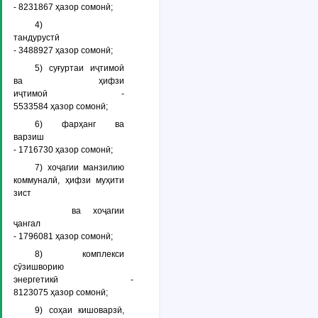
- 8231867 ҳазор сомонӣ;
4)
тандурустӣ
- 3488927 ҳазор сомонӣ;
5) суғуртаи иҷтимоӣ
ва ҳифзи
иҷтимоӣ -
5533584 ҳазор сомонӣ;
6) фарҳанг ва
варзиш
- 1716730 ҳазор сомонӣ;
7) хоҷагии манзилию
коммуналӣ, ҳифзи муҳити
зист
ва хоҷагии
ҷангал
- 1796081 ҳазор сомонӣ;
8) комплекси
сӯзишворию
энергетикӣ -
8123075 ҳазор сомонӣ;
9) соҳаи кишоварзӣ,