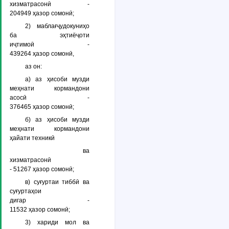
хизматрасонӣ -
204949 ҳазор сомонӣ;
2) маблағҷудокуниҳо
ба эҳтиёҷоти
иҷтимоӣ -
439264 ҳазор сомонӣ,
аз он:
а) аз ҳисоби музди
меҳнати кормандони
асосӣ -
376465 ҳазор сомонӣ;
б) аз ҳисоби музди
меҳнати кормандони
ҳайати техникӣ
ва
хизматрасонӣ
- 51267 ҳазор сомонӣ;
в) суғуртаи тиббӣ ва
суғуртаҳои
дигар -
11532 ҳазор сомонӣ;
3) хариди мол ва