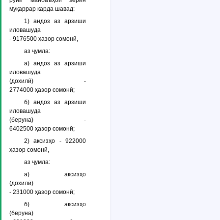
рӯйи манбаъҳои зерин
муқаррар карда шавад:
1) андоз аз арзиши
иловашуда
- 9176500 ҳазор сомонӣ,
аз ҷумла:
а) андоз аз арзиши
иловашуда
(дохилӣ) -
2774000 ҳазор сомонӣ;
б) андоз аз арзиши
иловашуда
(беруна) -
6402500 ҳазор сомонӣ;
2) аксизҳо - 922000
ҳазор сомонӣ,
аз ҷумла:
а) аксизҳо
(дохилӣ)
- 231000 ҳазор сомонӣ;
б) аксизҳо
(беруна)