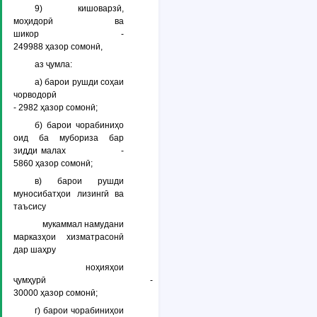
9) кишоварзӣ,
моҳидорӣ ва
шикор -
249988 ҳазор сомонӣ,
аз ҷумла:
а) барои рушди соҳаи
чорводорӣ
- 2982 ҳазор сомонӣ;
б) барои чорабиниҳо
оид ба мубориза бар
зидди малах -
5860 ҳазор сомонӣ;
в) барои рушди
муносибатҳои лизингӣ ва
таъсису
мукаммал намудани
марказҳои хизматрасонӣ
дар шаҳру
ноҳияҳои
ҷумҳурӣ -
30000 ҳазор сомонӣ;
г) барои чорабиниҳои