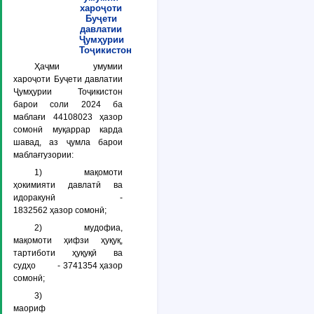
хароҷоти
Буҷети
давлатии
Ҷумҳурии
Тоҷикистон
Ҳаҷми умумии
хароҷоти Буҷети давлатии
Ҷумҳурии Тоҷикистон
барои соли 2024 ба
маблағи 44108023 ҳазор
сомонӣ муқаррар карда
шавад, аз ҷумла барои
маблағгузории:
1) мақомоти
ҳокимияти давлатӣ ва
идоракунӣ -
1832562 ҳазор сомонӣ;
2) мудофиа,
мақомоти ҳифзи ҳуқуқ,
тартиботи ҳуқуқӣ ва
судҳо - 3741354 ҳазор
сомонӣ;
3)
маориф