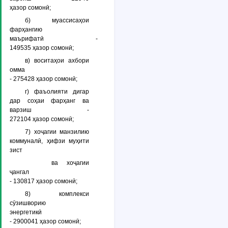
ҳазор сомонӣ;
б) муассисаҳои
фарҳангию
маърифатӣ -
149535 ҳазор сомонӣ;
в) воситаҳои ахбори
омма
- 275428 ҳазор сомонӣ;
г) фаъолияти дигар
дар соҳаи фарҳанг ва
варзиш -
272104 ҳазор сомонӣ;
7) хоҷагии манзилию
коммуналӣ, ҳифзи муҳити
зист
ва хоҷагии
ҷангал
- 130817 ҳазор сомонӣ;
8) комплекси
сӯзишворию
энергетикӣ
- 2900041 ҳазор сомонӣ;