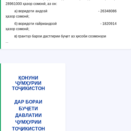
28961000 ҳазор сомонӣ, аз он:
а) воридоти андозӣ - 26348086
ҳазор сомонӣ;
б) воридоти ғайриандозӣ - 1820914
ҳазор сомонӣ;
в) грантҳо барои дастгирии буҷет аз ҳисоби созмонҳои
...
ҚОНУНИ
ҶУМҲУРИИ
ТОҶИКИСТОН
ДАР БОРАИ
БУҶЕТИ
ДАВЛАТИИ
ҶУМҲУРИИ
ТОҶИКИСТОН