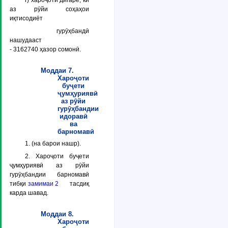
г) хароҷоти дигаре, ки
аз рӯйи соҳаҳои
иқтисодиёт
гурӯҳбандӣ
нашудааст
- 3162740 ҳазор сомонӣ.
Моддаи 7.
Хароҷоти
буҷети
ҷумҳуриявӣ
аз рӯйи
гурӯҳбандии
идоравӣ
ва
барномавӣ
1. (на барои нашр).
2. Хароҷоти буҷети
ҷумҳуриявӣ аз рӯйи
гурӯҳбандии барномавӣ
тибқи
замимаи 2
тасдиқ
карда шавад.
Моддаи 8.
Хароҷоти