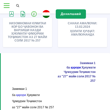
Дохилшавӣ
НИЗОМНОМАИ КУМИТАИ
САНАИ АМАЛКУНИ:
КОР БО ҶАВОНОН ВА
13.02.2024
ВАРЗИШИ НАЗДИ
ҲОЛАТИ ҲУҶҶАТ:
ҲУКУМАТИ ҶУМҲУРИИ
АМАЛКУНАНДА
ТОҶИКИСТОН АЗ 27 МАЙИ
СОЛИ 2017 № 257
Замимаи 1
ба
қарори
Ҳукумати
Ҷумҳурии Тоҷикистон
аз "27" майи соли 2017 №
257
Замимаи 1
ба
қарори
Ҳукумати
Ҷумҳурии Тоҷикистон
аз "27" майи соли 2017 № 257