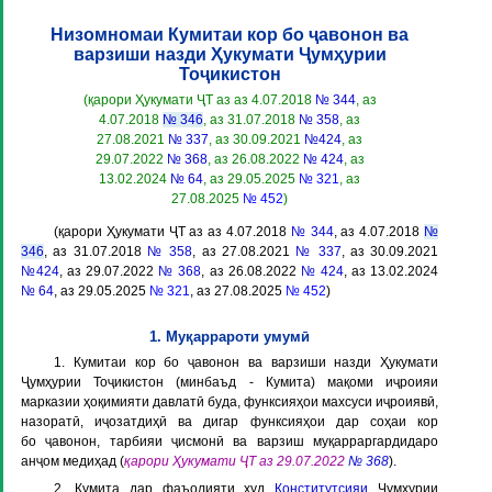
Низомномаи Кумитаи кор бо ҷавонон ва
варзиши назди Ҳукумати Ҷумҳурии
Тоҷикистон
(қарори Ҳукумати ҶТ аз аз 4.07.2018
№ 344
, аз
4.07.2018
№ 346
, аз 31.07.2018
№ 358
, аз
27.08.2021
№ 337
, аз 30.09.2021
№424
, аз
29.07.2022
№ 368
, аз 26.08.2022
№ 424
, аз
13.02.2024
№ 64
, аз 29.05.2025
№ 321
, аз
27.08.2025
№ 452
)
(қарори Ҳукумати ҶТ аз аз 4.07.2018
№ 344
, аз 4.07.2018
№
346
, аз 31.07.2018
№ 358
, аз 27.08.2021
№ 337
, аз 30.09.2021
№424
, аз 29.07.2022
№ 368
, аз 26.08.2022
№ 424
, аз 13.02.2024
№ 64
, аз 29.05.2025
№ 321
, аз 27.08.2025
№ 452
)
1. Муқаррароти умумӣ
1. Кумитаи кор бо ҷавонон ва варзиши назди Ҳукумати
Ҷумҳурии Тоҷикистон (минбаъд -
Кумита
) мақоми иҷроияи
марказии ҳоқимияти давлатӣ буда, функсияҳои махсуси иҷроиявӣ,
назоратӣ, иҷозатдиҳӣ ва дигар функсияҳои дар соҳаи кор
бо ҷавонон, тарбияи ҷисмонӣ ва варзиш муқарраргардидаро
анҷом медиҳад (
қарори Ҳукумати ҶТ аз 29.07.2022
№ 368
).
2. Кумита дар фаъолияти худ
Конститутсияи
Ҷумҳурии