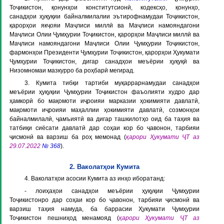
Тоҷикистон, қонунҳои конститутсионӣ, кодексҳо, қонунҳо,
санадҳои ҳуқуқии байналмилалии эътирофнамудаи Тоҷикистон,
қарорҳои якҷояи Маҷлиси миллӣ ва Маҷлиси намояндагони
Маҷлиси Олии Ҷумҳурии Тоҷикистон, қарорҳои Маҷлиси миллӣ ва
Маҷлиси намояндагони Маҷлиси Олии Ҷумҳурии Тоҷикистон,
фармонҳои Президенти Ҷумҳурии Тоҷикистон, қарорҳои Ҳукумати
Ҷумҳурии Тоҷикистон, дигар санадҳои меъёрии ҳуқуқӣ ва
Низомномаи мазкурро ба роҳбарӣ мегирад.
3. Кумита тибқи тартиби муқаррарнамудаи санадҳои
меъёрии ҳуқуқии Ҷумҳурии Тоҷикистон фаъолияти худро дар
ҳамкорӣ бо мақомоти иҷроияи марказии ҳокимияти давлатӣ,
мақомоти иҷроияи маҳаллии ҳокимияти давлатӣ, созмонҳои
байналмилалӣ, ҷамъиятӣ ва дигар ташкилотҳо оид ба таҳия ва
татбиқи сиёсати давлатӣ дар соҳаи кор бо ҷавонон, тарбияи
ҷисмонӣ ва варзиш ба роҳ мемонад (
қарори Ҳукумати ҶТ аз
29.07.2022
№ 368
).
2. Ваколатҳои Кумита
4. Ваколатҳои асосии Кумита аз инҳо иборатанд:
- лоиҳаҳои санадҳои меъёрии ҳуқуқии Ҷумҳурии
Тоҷикистонро дар соҳаи кор бо ҷавонон, тарбияи ҷисмонӣ ва
варзиш таҳия намуда, ба баррасии Ҳукумати Ҷумҳурии
Тоҷикистон пешниҳод менамояд (
қарори Ҳукумати ҶТ аз