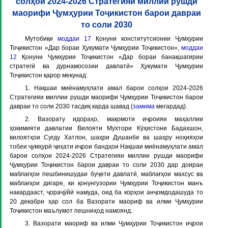
солҳои 2024-2026 Стратегияи миллии рушди
маорифи Ҷумҳурии Тоҷикистон барои давраи
то соли 2030
Мутобиқи
моддаи 17
Қонуни конститутсионии Ҷумҳурии
Тоҷикистон «Дар бораи Ҳукумати Ҷумҳурии Тоҷикистон»,
моддаи
12
Қонуни Ҷумҳурии Тоҷикистон «Дар бораи банақшагирии
стратегӣ ва дурнамосозии давлатӣ» Ҳукумати Ҷумҳурии
Тоҷикистон қарор мекунад:
1. Нақшаи миёнамуҳлати амал барои солҳои 2024-2026
Стратегияи миллии рушди маорифи Ҷумҳурии Тоҷикистон барои
давраи то соли 2030 тасдиқ карда шавад (
замима
мегардад).
2. Вазорату идораҳо, мақомоти иҷроияи маҳаллии
ҳокимияти давлатии Вилояти Мухтори Кӯҳистони Бадахшон,
вилоятҳои Суғду Хатлон, шаҳри Душанбе ва шаҳру ноҳияҳои
тобеи ҷумҳурӣ ҷиҳати иҷрои бандҳои Нақшаи миёнамуҳлати амал
барои солҳои 2024-2026 Стратегияи миллии рушди маорифи
Ҷумҳурии Тоҷикистон барои давраи то соли 2030 дар доираи
маблағҳои пешбинишудаи буҷети давлатӣ, маблағҳои махсус ва
маблағҳои дигаре, ки қонунгузории Ҷумҳурии Тоҷикистон манъ
накардааст, ҷораҷӯйӣ намуда, оид ба корҳои анҷомдодашуда то
20 декабри ҳар сол ба Вазорати маориф ва илми Ҷумҳурии
Тоҷикистон маълумот пешниҳод намоянд.
3. Вазорати маориф ва илми Ҷумҳурии Тоҷикистон иҷрои