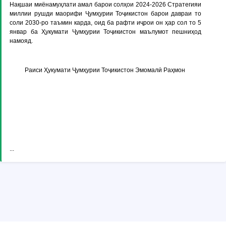
Нақшаи миёнамуҳлати амал барои солҳои 2024-2026 Стратегияи
миллии рушди маорифи Ҷумҳурии Тоҷикистон барои давраи то
соли 2030-ро таъмин карда, оид ба рафти иҷрои он ҳар сол то 5
январ ба Ҳукумати Ҷумҳурии Тоҷикистон маълумот пешниҳод
намояд.
Раиси Ҳукумати Ҷумҳурии Тоҷикистон Эмомалӣ Раҳмон
...