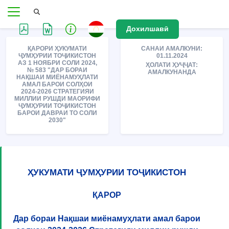
Дохилшавӣ
ҚАРОРИ ҲУКУМАТИ
САНАИ АМАЛКУНИ:
ҶУМҲУРИИ ТОҶИКИСТОН
01.11.2024
АЗ 1 НОЯБРИ СОЛИ 2024,
ҲОЛАТИ ҲУҶҶАТ:
№ 583 "ДАР БОРАИ
АМАЛКУНАНДА
НАҚШАИ МИЁНАМУҲЛАТИ
АМАЛ БАРОИ СОЛҲОИ
2024-2026 СТРАТЕГИЯИ
МИЛЛИИ РУШДИ МАОРИФИ
ҶУМҲУРИИ ТОҶИКИСТОН
БАРОИ ДАВРАИ ТО СОЛИ
2030"
ҲУКУМАТИ ҶУМҲУРИИ ТОҶИКИСТОН
ҚАРОР
Дар бораи Нақшаи миёнамуҳлати амал барои