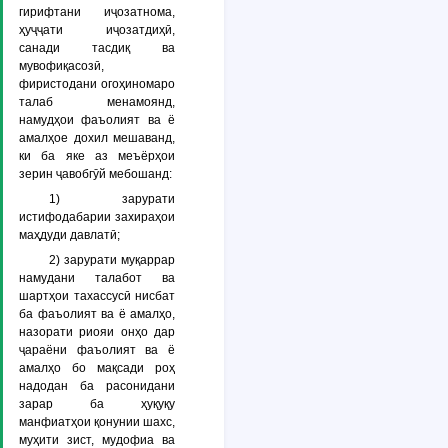
гирифтани иҷозатнома,
ҳуҷҷати иҷозатдиҳӣ,
санади тасдиқ ва
мувофиқасозӣ,
фиристодани огоҳиномаро
талаб менамоянд,
намудҳои фаъолият ва ё
амалҳое дохил мешаванд,
ки ба яке аз меъёрҳои
зерин ҷавобгӯй мебошанд:
1) зарурати
истифодабарии захираҳои
маҳдуди давлатӣ;
2) зарурати муқаррар
намудани талабот ва
шартҳои тахассусӣ нисбат
ба фаъолият ва ё амалҳо,
назорати риояи онҳо дар
ҷараёни фаъолият ва ё
амалҳо бо мақсади роҳ
надодан ба расонидани
зарар ба ҳуқуқу
манфиатҳои қонунии шахс,
муҳити зист, мудофиа ва