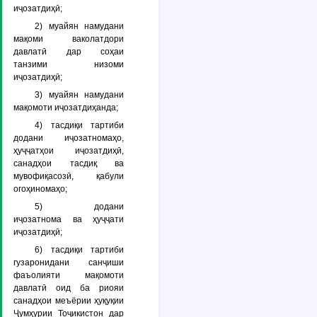
иҷозатдиҳӣ;
2) муайян намудани
мақоми ваколатдори
давлатӣ дар соҳаи
танзими низоми
иҷозатдиҳӣ;
3) муайян намудани
мақомоти иҷозатдиҳанда;
4) тасдиқи тартиби
додани иҷозатномаҳо,
ҳуҷҷатҳои иҷозатдиҳӣ,
санадҳои тасдиқ ва
мувофиқасозӣ, қабули
огоҳиномаҳо;
5) додани
иҷозатнома ва ҳуҷҷати
иҷозатдиҳӣ;
6) тасдиқи тартиби
гузаронидани санҷиши
фаъолияти мақомоти
давлатӣ оид ба риояи
санадҳои меъёрии ҳуқуқии
Ҷумҳурии Тоҷикистон дар