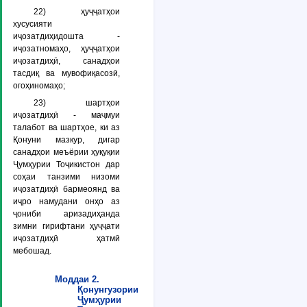
22)
ҳуҷҷатҳои
хусусияти
иҷозатдиҳидошта
-
иҷозатномаҳо, ҳуҷҷатҳои
иҷозатдиҳӣ, санадҳои
тасдиқ ва мувофиқасозӣ,
огоҳиномаҳо;
23)
шартҳои
иҷозатдиҳӣ
- маҷмуи
талабот ва шартҳое, ки аз
Қонуни мазкур, дигар
санадҳои меъёрии ҳуқуқии
Ҷумҳурии Тоҷикистон дар
соҳаи танзими низоми
иҷозатдиҳӣ бармеоянд ва
иҷро намудани онҳо аз
ҷониби аризадиҳанда
зимни гирифтани ҳуҷҷати
иҷозатдиҳӣ ҳатмӣ
мебошад.
Моддаи 2.
Қонунгузории
Ҷумҳурии