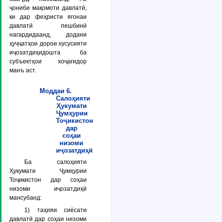
ҷониби мақомоти давлатӣ,
ки дар феҳристи ягонаи
давлатӣ пешбинӣ
нагардидаанд, додани
ҳуҷҷатҳои дорои хусусияти
иҷозатдиҳидошта ба
субъектҳои хоҷагидор
манъ аст.
Моддаи 6.
Салоҳияти
Ҳукумати
Ҷумҳурии
Тоҷикистон
дар
соҳаи
низоми
иҷозатдиҳӣ
Ба салоҳияти
Ҳукумати Ҷумҳурии
Тоҷикистон дар соҳаи
низоми иҷозатдиҳӣ
мансубанд:
1) таҳияи сиёсати
давлатӣ дар соҳаи низоми