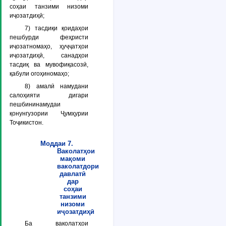
соҳаи танзими низоми
иҷозатдиҳӣ;
7) тасдиқи қоидаҳои
пешбурди феҳристи
иҷозатномаҳо, ҳуҷҷатҳои
иҷозатдиҳӣ, санадҳои
тасдиқ ва мувофиқасозӣ,
қабули огоҳиномаҳо;
8) амалӣ намудани
салоҳияти дигари
пешбининамудаи
қонунгузории Ҷумҳурии
Тоҷикистон.
Моддаи 7.
Ваколатҳои
мақоми
ваколатдори
давлатӣ
дар
соҳаи
танзими
низоми
иҷозатдиҳӣ
Ба ваколатҳои