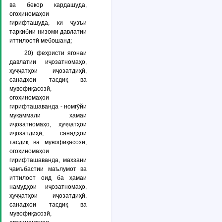
ва бекор кардашуда,
огоҳиномаҳои
гирифташуда, ки ҷузъи
таркибии низоми давлатии
иттилоотӣ мебошанд;
20)
феҳристи ягонаи
давлатии иҷозатномаҳо,
ҳуҷҷатҳои иҷозатдиҳӣ,
санадҳои тасдиқ ва
мувофиқасозӣ,
огоҳиномаҳои
гирифташаванда
- номгӯйи
мукаммали ҳамаи
иҷозатномаҳо, ҳуҷҷатҳои
иҷозатдиҳӣ, санадҳои
тасдиқ ва мувофиқасозӣ,
огоҳиномаҳои
гирифташаванда, махзани
ҷамъбастии маълумот ва
иттилоот оид ба ҳамаи
намудҳои иҷозатномаҳо,
ҳуҷҷатҳои иҷозатдиҳӣ,
санадҳои тасдиқ ва
мувофиқасозӣ,