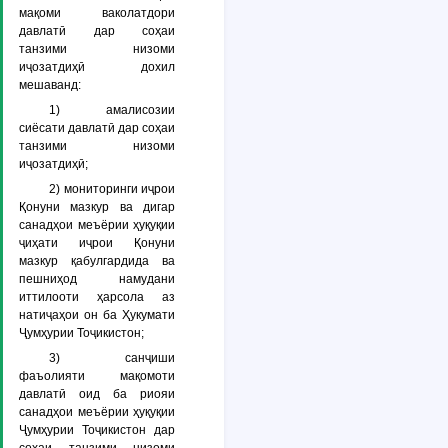
мақоми ваколатдори
давлатӣ дар соҳаи
танзими низоми
иҷозатдиҳӣ дохил
мешаванд:
1) амалисозии
сиёсати давлатӣ дар соҳаи
танзими низоми
иҷозатдиҳӣ;
2) мониторинги иҷрои
Қонуни мазкур ва дигар
санадҳои меъёрии ҳуқуқии
ҷиҳати иҷрои Қонуни
мазкур қабулгардида ва
пешниҳод намудани
иттилооти ҳарсола аз
натиҷаҳои он ба Ҳукумати
Ҷумҳурии Тоҷикистон;
3) санҷиши
фаъолияти мақомоти
давлатӣ оид ба риояи
санадҳои меъёрии ҳуқуқии
Ҷумҳурии Тоҷикистон дар