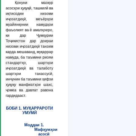
Қонуни мазкур
асосҳои ҳуқуқӣ, ташкилӣ ва
иқтисодии низоми
иҷозатдиҳӣ, меъёрҳои
муайянкунии намудҳои
фаъолият ва ё амалҳоеро,
ки дар Ҷумҳурии
Тоҷикистон дар доираи
низоми иҷозатдиҳӣ танзим
карда мешаванд, муқаррар
намуда, ба таъмини риояи
стандартҳо, шартҳои
иҷозатдиҳӣ ва талаботу
шартҳои тахассусӣ,
инчунин ба таъмини ҳифзи
ҳуқуқу манфиатҳои шахс,
ҷомеа ва давлат равона
гардидааст.
БОБИ 1. МУҚАРРАРОТИ
УМУМӢ
Моддаи 1.
Мафҳумҳои
асосӣ