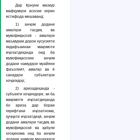
Дар Қонуни мазкур
мафҳумҳои асосии зерин
истифода мешаванд:
1)
анҷом додани
амалҳои тасдиқ ва
мувофиқасозӣ
- амалҳои
маъмурии дорои хусусияти
якдафъаинаи мақомоти
иҷозатдиҳанда оид ба
мувофиқасозии анҷом
додани намудҳои муайяни
фаъолият, амалҳо ва ё
санадҳои субъектҳои
хоҷагидор;
2)
аризадиҳанда
-
субъекти хоҷагидоре, ки ба
мақомоти иҷозатдиҳанда
бо ариза дар бораи
гирифтани иҷозатнома,
ҳуҷҷати иҷозатдиҳӣ, анҷом
додани амалҳои тасдиқ ва
мувофиқасозӣ ва қабули
огоҳинома оид ба анҷом
додани намуди мушаххаси