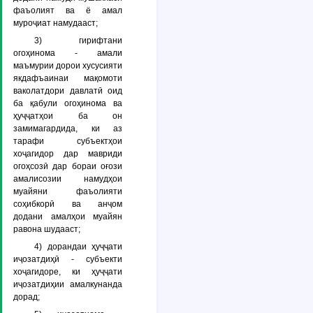
фаъолият ва ё амал
муроҷиат намудааст;
3)
гирифтани
огоҳинома
- амали
маъмурии дорои хусусияти
якдафъаинаи мақомоти
ваколатдори давлатӣ оид
ба қабули огоҳинома ва
ҳуҷҷатҳои ба он
замимагардида, ки аз
тарафи субъектҳои
хоҷагидор дар мавриди
огоҳсозӣ дар бораи оғози
амалисозии намудҳои
муайяни фаъолияти
соҳибкорӣ ва анҷом
додани амалҳои муайян
равона шудааст;
4)
дорандаи ҳуҷҷати
иҷозатдиҳӣ
- субъекти
хоҷагидоре, ки ҳуҷҷати
иҷозатдиҳии амалкунанда
дорад;