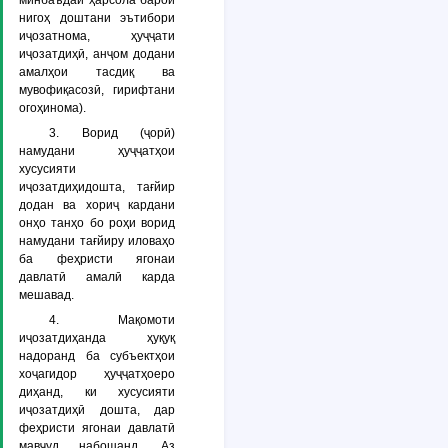
минбаъдаи ҳарсола барои
нигоҳ доштани эътибори
иҷозатнома, ҳуҷҷати
иҷозатдиҳӣ, анҷом додани
амалҳои тасдиқ ва
мувофиқасозӣ, гирифтани
огоҳинома).
3. Ворид (ҷорӣ)
намудани ҳуҷҷатҳои
хусусияти
иҷозатдиҳидошта, тағйир
додан ва хориҷ кардани
онҳо танҳо бо роҳи ворид
намудани тағйиру иловаҳо
ба феҳристи ягонаи
давлатӣ амалӣ карда
мешавад.
4. Мақомоти
иҷозатдиҳанда ҳуқуқ
надоранд ба субъектҳои
хоҷагидор ҳуҷҷатҳоеро
диҳанд, ки хусусияти
иҷозатдиҳӣ дошта, дар
феҳристи ягонаи давлатӣ
мавҷуд набошанд. Аз