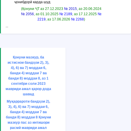
ҷонибдорӣ карда шуд
(Қонуни ҶТ аз 27.12.2023
№ 2015
, аз 20.06.2024
№ 2056
, аз 01.10.2025
№ 2189
, аз 17.12.2025
№
2219
, аз 17.06.2026
№ 2268
)
...
Қонуни мазкур, ба
истиснои бандҳои 2), 3),
4), 6) ва 7) моддаи 6,
банди 4) моддаи 7 ва
банди 8) моддаи 8, аз 1
сентябри соли 2023
мавриди амал қарор дода
шавад
Муқаррароти бандҳои 2),
3), 4), 6) ва 7) моддаи 6,
банди 4) моддаи 7 ва
банди 8) моддаи 8 Қонуни
мазкур пас аз интишори
расмӣ мавриди амал