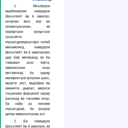
1. Меъёрҳои
муайянкунии намудҳои
фаъолият ва ё амалҳо,
инчунин мол, кор ва
хизматрасоние, ки
гирифтани ҳуҷҷатҳои
хусусияти
иҷозатдиҳидоштаро талаб
менамоянд, намудҳои
фаъолият ва ё амалҳоеро
дар бар мегиранд, ки ба
таваккал асос ёфта,
амалисозии онҳо
метавонад ба ҳуқуқу
манфиатҳои қонунии шахс,
муҳити зист, мудофиа ва
амнияти давлат, мероси
таърихию фарҳангӣ зарар
расонад ва танзими онҳо,
ба ғайр аз низоми
иҷозатдиҳӣ, бо роҳҳои
дигар имконнопазир аст.
2. Ба намудҳои
фаъолият ва ё амалҳое, ки