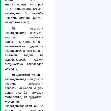
мекунад
- кор ё
хизматрасоние, ки иҷрои
он бе гирифтани ҳуҷҷати
иҷозатдиҳӣ бо тартиби
пешбининамудаи Қонуни
мазкур манъ аст;
8)
мақомоти
иҷозатдиҳанда
- мақомоти
иҷроияи ҳокимияти
давлатӣ, ки барои додани
иҷозатномаҳо, ҳуҷҷатҳои
иҷозатдиҳӣ, анҷом додани
амалҳои тасдиқ ва
мувофиқасозӣ, қабули
огоҳиномаҳо ваколатдор
шудаанд;
9)
мақомоти иҷроияи
иҷозатдиҳанда
- мақомоти
иҷроияи ҳокимияти
давлатӣ, ки барои қабули
ариза оид ба намудҳои
фаъолияте, ки ҳуҷҷатҳои
хусусияти
иҷозатдиҳидоштаи он бо
қарор ё фармоиши