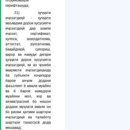
огоҳиномаҳои
гирифташуда;
21)
ҳуҷҷати
иҷозатдиҳӣ
- ҳуҷҷати
маъмурии дорои хусусияти
иҷозатдиҳӣ дар шакли
иҷозат, сертификат,
хулоса, шаҳодатнома,
аттестат, рухсатнома,
бақайдгирӣ, супориш,
қарор ва намуди дигари
ҳуҷҷати дорои хусусияти
иҷозатдиҳӣ, ки аз ҷониби
мақомоти иҷозатдиҳанда
ба субъекти хоҷагидор
барои анҷом додани
фаъолият ё амали муайян
ва ё барои намудҳои
муайяни мол, кор ва
хизматрасонӣ бо нишон
додани муҳлати амали он
бо риояи ҳатмии шартҳои
иҷозатдиҳӣ ва талаботу
шартҳои тахассусӣ дода
мешавад;