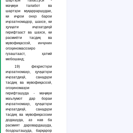
шартҳои тахассусӣ
-
маҷмуи талабот ва
шартҳои муқарраршудае,
ки иҷрои онҳо барои
иҷозатномадор, шахсе, ки
ҳуҷҷати иҷозатдиҳӣ
гирифтааст ва шахсе, ки
расмиёти тасдиқ ва
мувофиқасозӣ, инчунин
огоҳиномасозиро
гузаштааст, ҳатмӣ
мебошанд;
19)
феҳристҳои
иҷозатномаҳо, ҳуҷҷатҳои
иҷозатдиҳӣ, санадҳои
тасдиқ ва мувофиқасозӣ,
огоҳиномаҳои
гирифташуда
- маҷмуи
маълумот дар бораи
иҷозатномаҳо, ҳуҷҷатҳои
иҷозатдиҳӣ, санадҳои
тасдиқ ва мувофиқасозии
додашуда, аз нав ба
расмият даровардашуда,
боздошташуда, барқарор