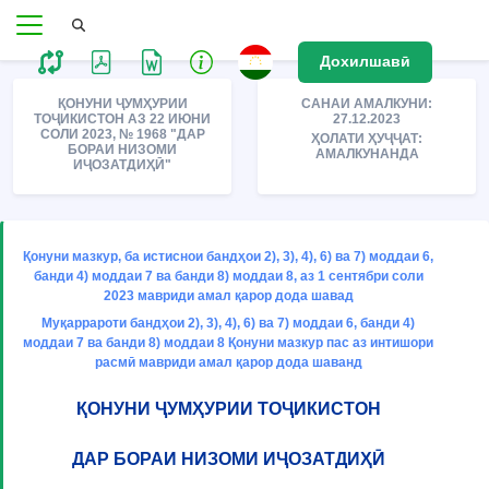
Дохилшавӣ
ҚОНУНИ ҶУМҲУРИИ
САНАИ АМАЛКУНИ:
ТОҶИКИСТОН АЗ 22 ИЮНИ
27.12.2023
СОЛИ 2023, № 1968 "ДАР
ҲОЛАТИ ҲУҶҶАТ:
БОРАИ НИЗОМИ
АМАЛКУНАНДА
ИҶОЗАТДИҲӢ"
Қонуни мазкур, ба истиснои бандҳои 2), 3), 4), 6) ва 7) моддаи 6,
банди 4) моддаи 7 ва банди 8) моддаи 8, аз 1 сентябри соли
2023 мавриди амал қарор дода шавад
Муқаррароти бандҳои 2), 3), 4), 6) ва 7) моддаи 6, банди 4)
моддаи 7 ва банди 8) моддаи 8 Қонуни мазкур пас аз интишори
расмӣ мавриди амал қарор дода шаванд
ҚОНУНИ ҶУМҲУРИИ ТОҶИКИСТОН
ДАР БОРАИ НИЗОМИ ИҶОЗАТДИҲӢ