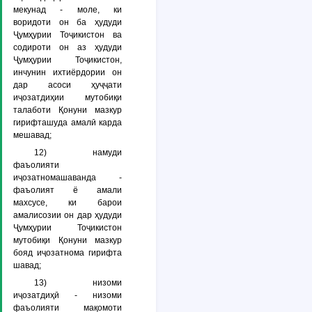
мекунад
- моле, ки
воридоти он ба ҳудуди
Ҷумҳурии Тоҷикистон ва
содироти он аз ҳудуди
Ҷумҳурии Тоҷикистон,
инчунин ихтиёрдории он
дар асоси ҳуҷҷати
иҷозатдиҳии мутобиқи
талаботи Қонуни мазкур
гирифташуда амалӣ карда
мешавад;
12)
намуди
фаъолияти
иҷозатномашаванда
-
фаъолият ё амали
махсусе, ки барои
амалисозии он дар ҳудуди
Ҷумҳурии Тоҷикистон
мутобиқи Қонуни мазкур
бояд иҷозатнома гирифта
шавад;
13)
низоми
иҷозатдиҳӣ
- низоми
фаъолияти мақомоти