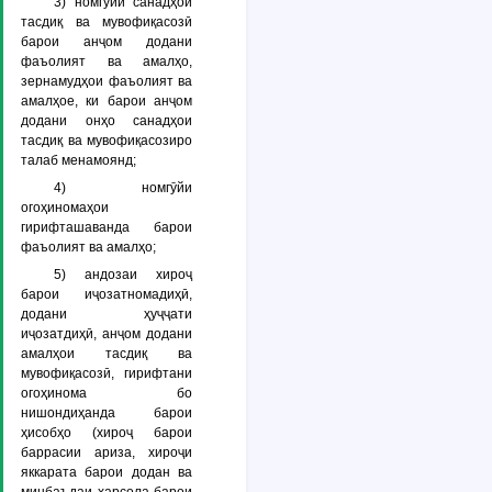
3) номгӯйи санадҳои
тасдиқ ва мувофиқасозӣ
барои анҷом додани
фаъолият ва амалҳо,
зернамудҳои фаъолият ва
амалҳое, ки барои анҷом
додани онҳо санадҳои
тасдиқ ва мувофиқасозиро
талаб менамоянд;
4) номгӯйи
огоҳиномаҳои
гирифташаванда барои
фаъолият ва амалҳо;
5) андозаи хироҷ
барои иҷозатномадиҳӣ,
додани ҳуҷҷати
иҷозатдиҳӣ, анҷом додани
амалҳои тасдиқ ва
мувофиқасозӣ, гирифтани
огоҳинома бо
нишондиҳанда барои
ҳисобҳо (хироҷ барои
баррасии ариза, хироҷи
яккарата барои додан ва