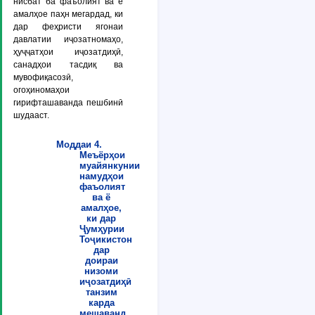
нисбат ба фаъолият ва ё
амалҳое паҳн мегардад, ки
дар феҳристи ягонаи
давлатии иҷозатномаҳо,
ҳуҷҷатҳои иҷозатдиҳӣ,
санадҳои тасдиқ ва
мувофиқасозӣ,
огоҳиномаҳои
гирифташаванда пешбинӣ
шудааст.
Моддаи 4.
Меъёрҳои
муайянкунии
намудҳои
фаъолият
ва ё
амалҳое,
ки дар
Ҷумҳурии
Тоҷикистон
дар
доираи
низоми
иҷозатдиҳӣ
танзим
карда
мешаванд