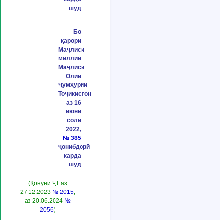
шуд
Бо
қарори
Маҷлиси
миллии
Маҷлиси
Олии
Ҷумҳурии
Тоҷикистон
аз 16
июни
соли
2022,
№ 385
ҷонибдорӣ
карда
шуд
(Қонуни ҶТ аз
27.12.2023
№ 2015
,
аз 20.06.2024
№
2056
)