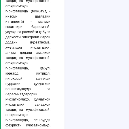
тасдиқ ва мувофиқасозӣ,
огоҳиномаҳои
гирифташуда
(минбаъд -
низоми давлатии
иттилоотӣ
) - маҷмуи
воситаҳои барномавӣ,
усулҳо ва расмиёти қабули
дархости электронӣ барои
додани иҷозатнома,
ҳуҷҷатҳои иҷозатдиҳӣ,
анҷом додани амалҳои
тасдиқ ва мувофиқасозӣ,
огоҳиномаҳои
гирифташуда, қабул,
коркард, интиқол,
нигоҳдорӣ, санҷиши
пуррагии ҳуҷҷатҳои
пешниҳодшуда ва
барасмиятдарории
иҷозатномаҳо, ҳуҷҷатҳои
иҷозатдиҳӣ, санадҳои
тасдиқ ва мувофиқасозӣ,
огоҳиномаҳои
гирифташуда, пешбурди
феҳристи иҷозатномаҳо,