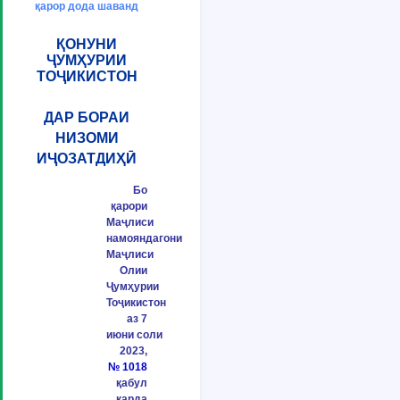
қарор дода шаванд
ҚОНУНИ
ҶУМҲУРИИ
ТОҶИКИСТОН
ДАР БОРАИ
НИЗОМИ
ИҶОЗАТДИҲӢ
Бо
қарори
Маҷлиси
намояндагони
Маҷлиси
Олии
Ҷумҳурии
Тоҷикистон
аз 7
июни соли
2023,
№ 1018
қабул
карда