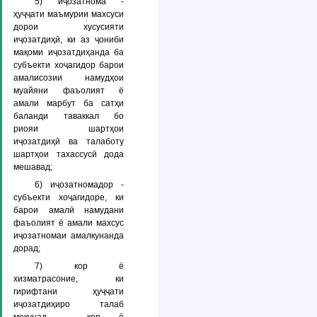
5)
иҷозатнома
-
ҳуҷҷати маъмурии махсуси
дорои хусусияти
иҷозатдиҳӣ, ки аз ҷониби
мақоми иҷозатдиҳанда ба
субъекти хоҷагидор барои
амалисозии намудҳои
муайяни фаъолият ё
амали марбут ба сатҳи
баланди таваккал бо
риояи шартҳои
иҷозатдиҳӣ ва талаботу
шартҳои тахассусӣ дода
мешавад;
6)
иҷозатномадор
-
субъекти хоҷагидоре, ки
барои амалӣ намудани
фаъолият ё амали махсус
иҷозатномаи амалкунанда
дорад;
7)
кор ё
хизматрасоние, ки
гирифтани ҳуҷҷати
иҷозатдиҳиро талаб