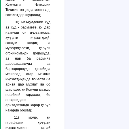
Ҳукумати Ҷумҳурии
Тоҷикистон дода мешавад,
ваколатдор шудаанд;
10)
маъқулдонии худ
аз худ
- расмиёте, ки дар
натиҷаи он иҷозатнома,
ҳуҷҷати иҷозатдиҳӣ,
санади тасдиқ ва
мувофиқасозӣ, қабули
огоҳиномаҳои додашуда,
аз нав ба расмият
даровардашуда ва
барқароршуда ҳисобида
мешавад, агар мақоми
иҷозатдиҳанда вобаста ба
ариза дар муҳлат ва бо
шартҳое, ки Қонуни мазкур
пешбинӣ кардааст, бо
огоҳонидани
аризадиҳанда қарор қабул
накарда бошад;
11)
моле, ки
гирифтани ҳуҷҷати
иҷозатдиҳиро талаб