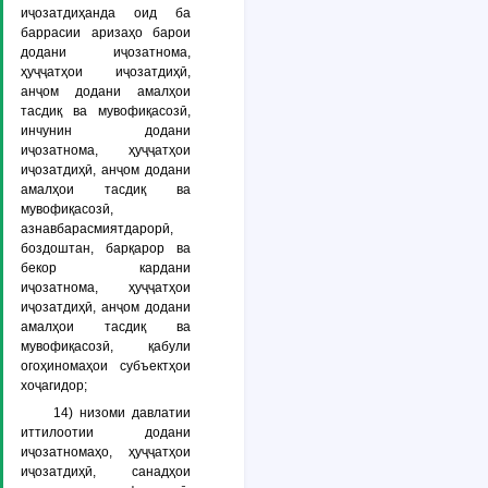
иҷозатдиҳанда оид ба
баррасии аризаҳо барои
додани иҷозатнома,
ҳуҷҷатҳои иҷозатдиҳӣ,
анҷом додани амалҳои
тасдиқ ва мувофиқасозӣ,
инчунин додани
иҷозатнома, ҳуҷҷатҳои
иҷозатдиҳӣ, анҷом додани
амалҳои тасдиқ ва
мувофиқасозӣ,
азнавбарасмиятдарорӣ,
боздоштан, барқарор ва
бекор кардани
иҷозатнома, ҳуҷҷатҳои
иҷозатдиҳӣ, анҷом додани
амалҳои тасдиқ ва
мувофиқасозӣ, қабули
огоҳиномаҳои субъектҳои
хоҷагидор;
14)
низоми давлатии
иттилоотии додани
иҷозатномаҳо, ҳуҷҷатҳои
иҷозатдиҳӣ, санадҳои