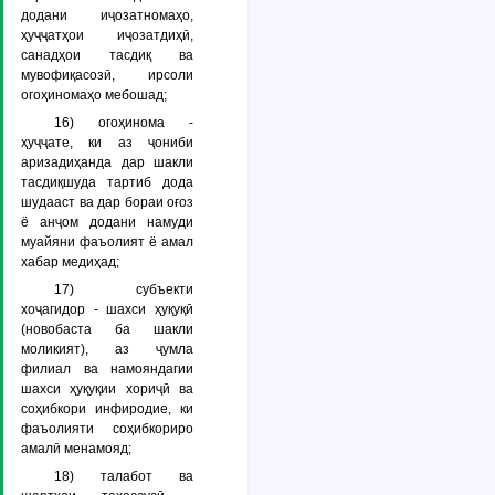
додани иҷозатномаҳо,
ҳуҷҷатҳои иҷозатдиҳӣ,
санадҳои тасдиқ ва
мувофиқасозӣ, ирсоли
огоҳиномаҳо мебошад;
16)
огоҳинома
-
ҳуҷҷате, ки аз ҷониби
аризадиҳанда дар шакли
тасдиқшуда тартиб дода
шудааст ва дар бораи оғоз
ё анҷом додани намуди
муайяни фаъолият ё амал
хабар медиҳад;
17)
субъекти
хоҷагидор
- шахси ҳуқуқӣ
(новобаста ба шакли
моликият), аз ҷумла
филиал ва намояндагии
шахси ҳуқуқии хориҷӣ ва
соҳибкори инфиродие, ки
фаъолияти соҳибкориро
амалӣ менамояд;
18)
талабот ва