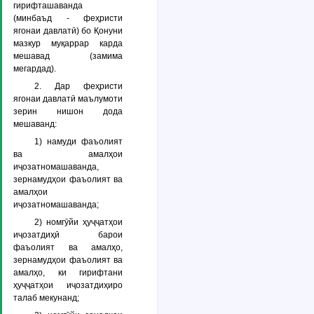
гирифташаванда
(минбаъд -
феҳристи
ягонаи давлатӣ
) бо Қонуни
мазкур муқаррар карда
мешавад (замима
мегардад).
2. Дар феҳристи
ягонаи давлатӣ маълумоти
зерин нишон дода
мешаванд:
1) намуди фаъолият
ва амалҳои
иҷозатномашаванда,
зернамудҳои фаъолият ва
амалҳои
иҷозатномашаванда;
2) номгӯйи ҳуҷҷатҳои
иҷозатдиҳӣ барои
фаъолият ва амалҳо,
зернамудҳои фаъолият ва
амалҳо, ки гирифтани
ҳуҷҷатҳои иҷозатдиҳиро
талаб мекунанд;