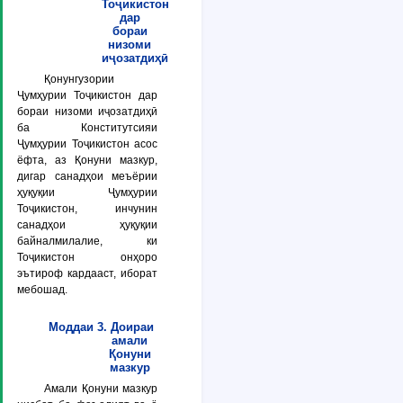
Тоҷикистон
дар
бораи
низоми
иҷозатдиҳӣ
Қонунгузории
Ҷумҳурии Тоҷикистон дар
бораи низоми иҷозатдиҳӣ
ба Конститутсияи
Ҷумҳурии Тоҷикистон асос
ёфта, аз Қонуни мазкур,
дигар санадҳои меъёрии
ҳуқуқии Ҷумҳурии
Тоҷикистон, инчунин
санадҳои ҳуқуқии
байналмилалие, ки
Тоҷикистон онҳоро
эътироф кардааст, иборат
мебошад.
Моддаи 3. Доираи
амали
Қонуни
мазкур
Амали Қонуни мазкур