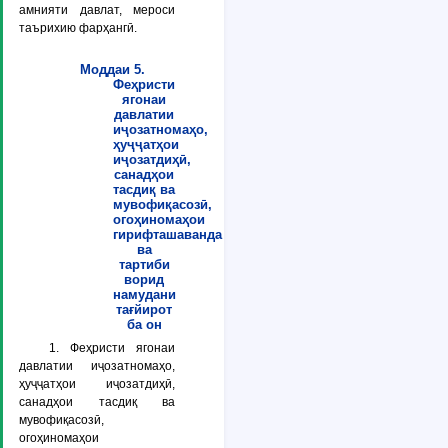
амнияти давлат, мероси
таърихию фарҳангӣ.
Моддаи 5.
Феҳристи
ягонаи
давлатии
иҷозатномаҳо,
ҳуҷҷатҳои
иҷозатдиҳӣ,
санадҳои
тасдиқ ва
мувофиқасозӣ,
огоҳиномаҳои
гирифташаванда
ва
тартиби
ворид
намудани
тағйирот
ба он
1. Феҳристи ягонаи
давлатии иҷозатномаҳо,
ҳуҷҷатҳои иҷозатдиҳӣ,
санадҳои тасдиқ ва
мувофиқасозӣ,
огоҳиномаҳои