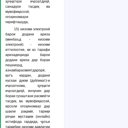
ҳуҷҷатҳои иҷозатдиҳӣ,
санадҳои тасдиқ ва
мувофиқасозӣ,
огоҳиномаҳои
гирифташуда;
15)
низоми электронӣ
барои додани ариза
(минбаъд -
низоми
электронӣ
) - низоми
иттилоотие, ки аз тарафи
аризадиҳанда барои
додани ариза дар бораи
пешниҳод,
азнавбарасмиятдарорӣ,
қатъ кардан, додани
нусхаи дуюм (дубликат)-и
иҷозатнома, ҳуҷҷати
иҷозатдиҳӣ, инчунин дар
бораи гузаштани расмиёти
тасдиқ ва мувофиқасозӣ,
ирсоли огоҳиномаҳо дар
шакли рақамӣ, тариқи
реҷаи мустақим (онлайн)
истифода гардида, ҷузъи
таркибии низоми давлатии