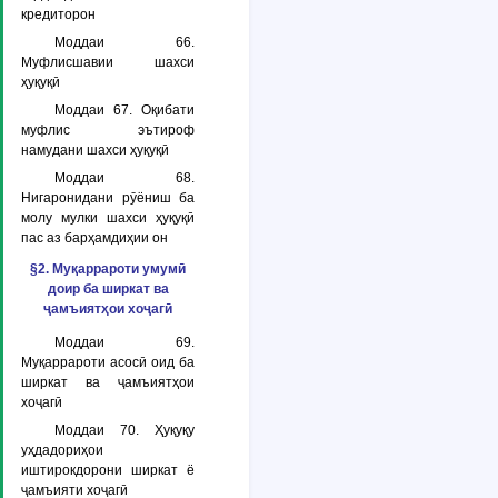
кредиторон
Моддаи 66.
Муфлисшавии шахси
ҳуқуқӣ
Моддаи 67. Оқибати
муфлис эътироф
намудани шахси ҳуқуқӣ
Моддаи 68.
Нигаронидани рӯёниш ба
молу мулки шахси ҳуқуқӣ
пас аз барҳамдиҳии он
§2. Муқаррароти умумӣ
доир ба ширкат ва
ҷамъиятҳои хоҷагӣ
Моддаи 69.
Муқаррароти асосӣ оид ба
ширкат ва ҷамъиятҳои
хоҷагӣ
Моддаи 70. Ҳуқуқу
уҳдадориҳои
иштирокдорони ширкат ё
ҷамъияти хоҷагӣ