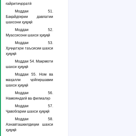
ғайритиҷоратӣ
Моддаи 51.
Бақайдгирии давлатии
шахсони ҳуқуқӣ
Моддаи 52.
Муассисони шахси ҳуқуқӣ
Моддаи 53.
Ҳуҷҷатҳои таъсисии шахси
ҳуқуқӣ
Моддаи 54. Мақомоти
шахси ҳуқуқӣ
Моддаи 55. Ном ва
маҳалли ҷойгиршавии
шахси ҳуқуқӣ
Моддаи 56.
Намояндагӣ ва филиалҳо
Моддаи 57.
Ҷавобгарии шахси ҳуқуқӣ
Моддаи 58.
Азнавташкилдиҳии шахси
ҳуқуқӣ