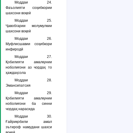
Моддаи 24.
Фаъолияти соҳибкории
шахсони воқеӣ
Моддаи 25.
Ҷавобгарии молумулкии
шахсони воқеӣ
Моддаи 26.
Муфлисшавии соҳибкори
инфиродӣ
Моддаи 27.
Қобилияти амалкунии
ноболиғони аз чордаҳ то
ҳаждаҳсола
Моддаи 28.
Эмансипатсия
Моддаи 29.
Қобилияти амалкунии
ноболиғони ба синни
чордаҳ нарасида
Моддаи 30.
Ғайриқобили амал
эътироф намудани шахси
воқеӣ