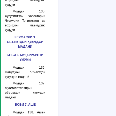
воҳидҳои маъмурию
ҳудудӣ
Моддаи 135.
Хусусиятҳои ҷавобгарии
Ҷумҳурии Тоҷикистон ва
воҳидҳои маъмурию
ҳудудӣ
ЗЕРФАСЛИ 3.
ОБЪЕКТҲОИ ҲУҚУҚҲОИ
МАДАНӢ
БОБИ 6. МУҚАРРАРОТИ
УМУМӢ
Моддаи 136.
Намудҳои объектҳои
ҳуқуқҳои маданӣ
Моддаи 137.
Муомилотпазирии
объектҳои ҳуқуқҳои
маданӣ
БОБИ 7. АШЁ
Моддаи 138. Ашёи