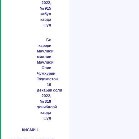
2022,
№ 915
қабул
карда
шуд
Бо
қарори
Маҷлиси
миллии
Маҷлиси
Олии
Ҷумҳурии
Тоҷикистон
16
декабри соли
2022,
№ 319
ҷонибдорӣ
карда
шуд
ҚИСМИ I.