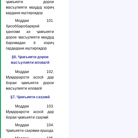
ҷамъияти дорои
масъулияти маҳдуд хориҷ
кардани иштирокдор
Моддаи 101.
Ҳисоббаробаркунӣ
ҳангоми аз ҷамъияти
дорои масъулияти маҳдуд
баромадан ё хориҷ
гардидани иштирокдор
§6. Ҷамъияти дорои
масъулияти иловагӣ
Моддаи 102.
Муқаррароти асосӣ дар
бораи ҷамъияти дорои
масъулияти иловагӣ
§7. Ҷамъияти саҳомӣ
Моддаи 103.
Муқаррароти асосӣ дар
бораи ҷамъияти саҳомӣ
Моддаи 104.
Ҷамъияти саҳомии кушода