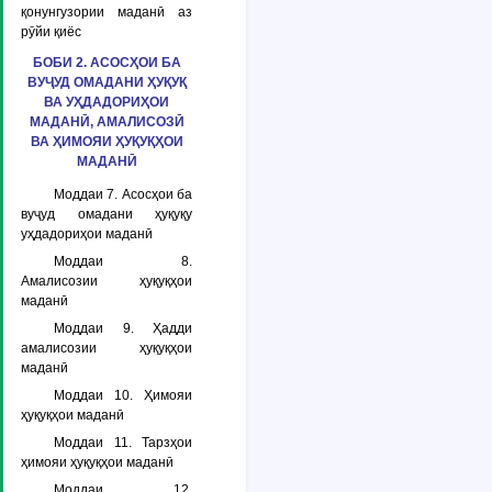
қонунгузории маданӣ аз
рӯйи қиёс
БОБИ 2. АСОСҲОИ БА
ВУҶУД ОМАДАНИ ҲУҚУҚ
ВА УҲДАДОРИҲОИ
МАДАНӢ, АМАЛИСОЗӢ
ВА ҲИМОЯИ ҲУҚУҚҲОИ
МАДАНӢ
Моддаи 7. Асосҳои ба
вуҷуд омадани ҳуқуқу
уҳдадориҳои маданӣ
Моддаи 8.
Амалисозии ҳуқуқҳои
маданӣ
Моддаи 9. Ҳадди
амалисозии ҳуқуқҳои
маданӣ
Моддаи 10. Ҳимояи
ҳуқуқҳои маданӣ
Моддаи 11. Тарзҳои
ҳимояи ҳуқуқҳои маданӣ
Моддаи 12.