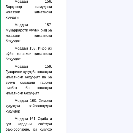
Моддаи 156.
Барқарор намудани
коғазҳои қиматноки
ҳуҷҷатӣ
Моддаи 157.
Муқаррароти умумӣ оид ба
коғазҳои қиматноки
беҳуҷҷат
Моддаи 158. Иҷро аз
рӯйи коғазҳои қиматноки
беҳуҷҷат
Моддаи 159.
Гузариши ҳуқуқ ба коғазҳои
қиматноки беҳуҷҷат ва ба
вуҷуд омадани гаронӣ
нисбат ба коғазҳои
қиматноки беҳуҷҷат
Моддаи 160. Ҳимояи
ҳуқуқҳои вайроншудаи
ҳуқуқдор
Моддаи 161. Оқибати
гум кардани сабтҳои
баҳисобгирие, ки ҳуқуқҳо