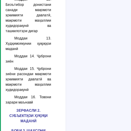
Беэътибор донистани
санади мақомоти
ҳокимияти давлатӣ,
мақомоти маҳаллии
худидоракунӣ ва
ташкилотҳои дигар
Моддаи 13.
Худҳимоякунии ҳуқуқҳои
маданӣ
Моддаи 14. Ҷуброни
зиён
Моддаи 15. Ҷуброни
зиёни расондаи мақомоти
ҳокимияти давлатӣ ва
мақомоти маҳаллии
худидоракунӣ
Моддаи 16. Товони
зарари маънавӣ
ЗЕРФАСЛИ 2.
СУБЪЕКТҲОИ ҲУҚУҚИ
МАДАНӢ
БОБИ 3. ШАХСОНИ