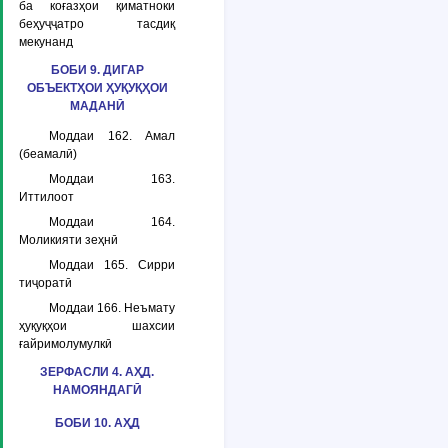
ба коғазҳои қиматноки
беҳуҷҷатро тасдиқ
мекунанд
БОБИ 9. ДИГАР
ОБЪЕКТҲОИ ҲУҚУҚҲОИ
МАДАНӢ
Моддаи 162. Амал
(беамалӣ)
Моддаи 163.
Иттилоот
Моддаи 164.
Моликияти зеҳнӣ
Моддаи 165. Сирри
тиҷоратӣ
Моддаи 166. Неъмату
ҳуқуқҳои шахсии
ғайримолумулкӣ
ЗЕРФАСЛИ 4. АҲД.
НАМОЯНДАГӢ
БОБИ 10. АҲД