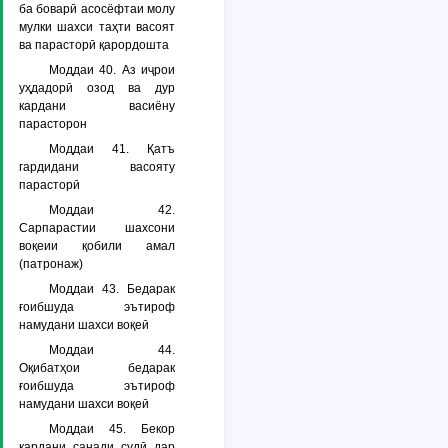
ба боварӣ асосёфтаи молу
мулки шахси таҳти васоят
ва парасторӣ қарордошта
Моддаи 40. Аз иҷрои
уҳдадорӣ озод ва дур
кардани васиёну
парасторон
Моддаи 41. Қатъ
гардидани васояту
парасторӣ
Моддаи 42.
Сарпарастии шахсони
воқеии қобили амал
(патронаж)
Моддаи 43. Бедарак
ғоибшуда эътироф
намудани шахси воқеӣ
Моддаи 44.
Оқибатҳои бедарак
ғоибшуда эътироф
намудани шахси воқеӣ
Моддаи 45. Бекор
кардани санади судӣ дар