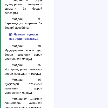
Моддаи 89. Ҳуқуқу
уҳдадориҳои саҳмгузори
ширкати ба боварӣ
асосёфта
Моддаи 90.
Барҳамдиҳии ширкати ба
боварӣ асосёфта
§5. Ҷамъияти дорои
масъулияти маҳдуд
Моддаи 91.
Муқаррароти асосӣ дар
бораи ҷамъияти дорои
масъулияти маҳдуд
Моддаи 92.
Иштирокдорони ҷамъияти
дорои масъулияти маҳдуд
Моддаи 93.
Ҳуҷҷатҳои таъсисии
ҷамъияти дорои
масъулияти маҳдуд
Моддаи 94. Сармояи
оинномавии ҷамъияти
дорои масъулияти маҳдуд