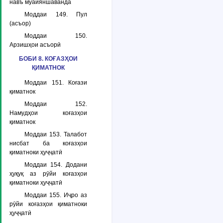
навъ муайяншаванда
Моддаи 149. Пул
(асъор)
Моддаи 150.
Арзишҳои асъорӣ
БОБИ 8. КОҒАЗҲОИ
ҚИМАТНОК
Моддаи 151. Коғази
қиматнок
Моддаи 152.
Намудҳои коғазҳои
қиматнок
Моддаи 153. Талабот
нисбат ба коғазҳои
қиматноки ҳуҷҷатӣ
Моддаи 154. Додани
ҳуқуқ аз рӯйи коғазҳои
қиматноки ҳуҷҷатӣ
Моддаи 155. Иҷро аз
рӯйи коғазҳои қиматноки
ҳуҷҷатӣ