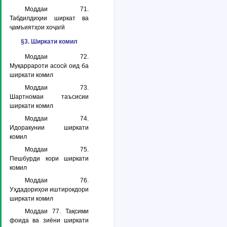
Моддаи 71.
Табдилдиҳии ширкат ва
ҷамъиятҳои хоҷагӣ
§3. Ширкати комил
Моддаи 72.
Муқаррароти асосӣ оид ба
ширкати комил
Моддаи 73.
Шартномаи таъсисии
ширкати комил
Моддаи 74.
Идоракунии ширкати
комил
Моддаи 75.
Пешбурди кори ширкати
комил
Моддаи 76.
Уҳдадориҳои иштирокдори
ширкати комил
Моддаи 77. Тақсими
фоида ва зиёни ширкати