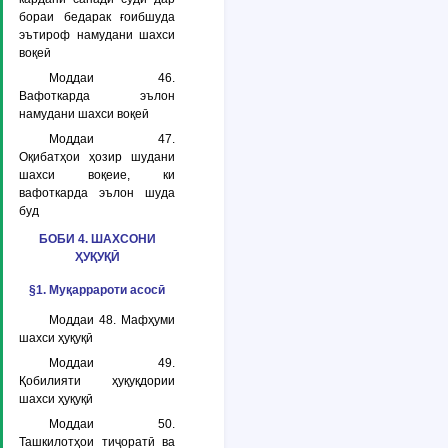
бораи бедарак ғоибшуда
эътироф намудани шахси
воқеӣ
Моддаи 46.
Вафоткарда эълон
намудани шахси воқеӣ
Моддаи 47.
Оқибатҳои ҳозир шудани
шахси воқеие, ки
вафоткарда эълон шуда
буд
БОБИ 4. ШАХСОНИ
ҲУҚУҚӢ
§1. Муқаррароти асосӣ
Моддаи 48. Мафҳуми
шахси ҳуқуқӣ
Моддаи 49.
Қобилияти ҳуқуқдории
шахси ҳуқуқӣ
Моддаи 50.
Ташкилотҳои тиҷоратӣ ва