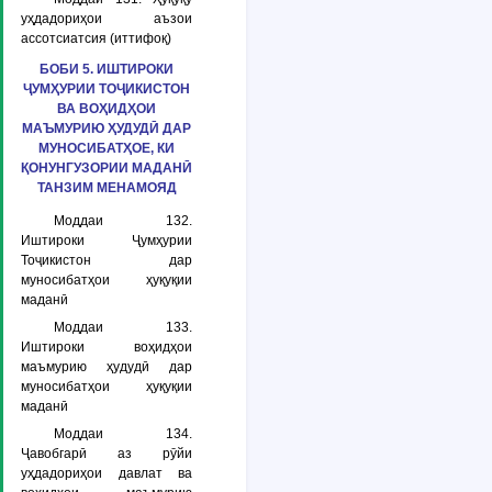
уҳдадориҳои аъзои
ассотсиатсия (иттифоқ)
БОБИ 5. ИШТИРОКИ
ҶУМҲУРИИ ТОҶИКИСТОН
ВА ВОҲИДҲОИ
МАЪМУРИЮ ҲУДУДӢ ДАР
МУНОСИБАТҲОЕ, КИ
ҚОНУНГУЗОРИИ МАДАНӢ
ТАНЗИМ МЕНАМОЯД
Моддаи 132.
Иштироки Ҷумҳурии
Тоҷикистон дар
муносибатҳои ҳуқуқии
маданӣ
Моддаи 133.
Иштироки воҳидҳои
маъмурию ҳудудӣ дар
муносибатҳои ҳуқуқии
маданӣ
Моддаи 134.
Ҷавобгарӣ аз рӯйи
уҳдадориҳои давлат ва