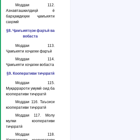
Моддаи 112.
Азнавташкилдиҳӣ ё
барҳамдиҳии ҷамъияти
саҳомӣ
§8. Ҷамъиятҳои фаръӣ ва
вобаста
Моддаи 113.
Ҷамъияти хоҷагии фаръӣ
Моддаи 114.
Ҷамъияти хоҷагии вобаста
§9. Кооперативи тиҷоратӣ
Моддаи 115.
Муқаррароти умумӣ оид ба
кооперативи тиҷоратӣ
Моддаи 116. Таъсиси
кооперативи тиҷоратӣ
Моддаи 117. Молу
мулки кооперативи
тиҷоратӣ
Моддаи 118.