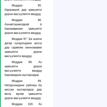
Моддаи 95.
Идоракунӣ дар ҷамъияти
дорои масъулияти маҳдуд
Моддаи 96.
Азнавташкилдиҳӣ ё
барҳамдиҳии ҷамъияти
дорои масъулияти маҳдуд
Моддаи 97. Ба шахси
дигар гузарондани ҳисса
дар сармояи оинномавии
ҷамъияти дорои
масъулияти маҳдуд
Моддаи 98. Аз
ҷамъияти дорои
масъулияти маҳдуд
баромадани иштирокдор
Моддаи 99.
Нигаронидани рӯёниш ба
ҳиссаи иштирокдор дар
молу мулки ҷамъияти
дорои масъулияти маҳдуд
Моддаи 100. Аз