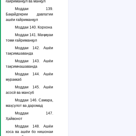
ғайриманқул ва манқул
Моддаи 139.
Бақайдгирии давлатии
ашёи ғайриманқул
Моддаи 140. Корхона
Моддаи 141. Маҷмуаи
томи ғайриманқул
Моддаи 142. Ашёи
тақсимшаванда
Моддаи 143. Ашёи
тақсимнашаванда
Моддаи 144. Ашёи
мураккаб
Моддаи 145. Ашёи
асосӣ ва мансуб
Моддаи 146. Самара,
маҳсулот ва даромад
Моддаи 147.
Ҳайвонот
Моддаи 148. Ашёи
хоса ва ашёи бо нишонаи