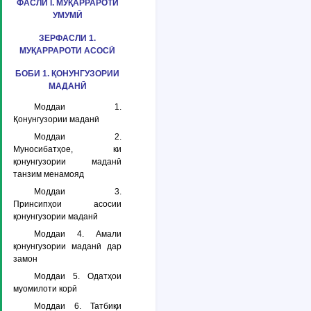
ФАСЛИ I. МУҚАРРАРОТИ
УМУМӢ
ЗЕРФАСЛИ 1.
МУҚАРРАРОТИ АСОСӢ
БОБИ 1. ҚОНУНГУЗОРИИ
МАДАНӢ
Моддаи 1.
Қонунгузории маданӣ
Моддаи 2.
Муносибатҳое, ки
қонунгузории маданӣ
танзим менамояд
Моддаи 3.
Принсипҳои асосии
қонунгузории маданӣ
Моддаи 4. Амали
қонунгузории маданӣ дар
замон
Моддаи 5. Одатҳои
муомилоти корӣ
Моддаи 6. Татбиқи