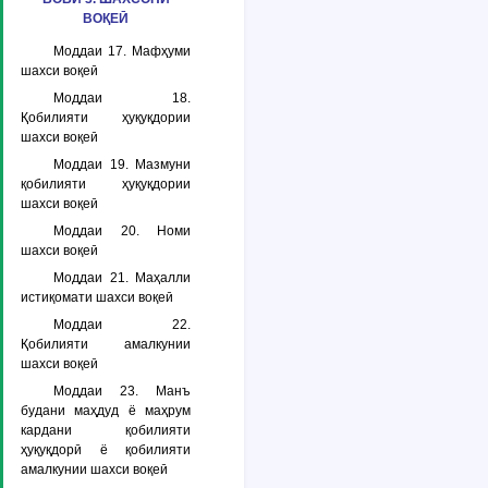
ВОҚЕӢ
Моддаи 17. Мафҳуми
шахси воқеӣ
Моддаи 18.
Қобилияти ҳуқуқдории
шахси воқеӣ
Моддаи 19. Мазмуни
қобилияти ҳуқуқдории
шахси воқеӣ
Моддаи 20. Номи
шахси воқеӣ
Моддаи 21. Маҳалли
истиқомати шахси воқеӣ
Моддаи 22.
Қобилияти амалкунии
шахси воқеӣ
Моддаи 23. Манъ
будани маҳдуд ё маҳрум
кардани қобилияти
ҳуқуқдорӣ ё қобилияти
амалкунии шахси воқеӣ