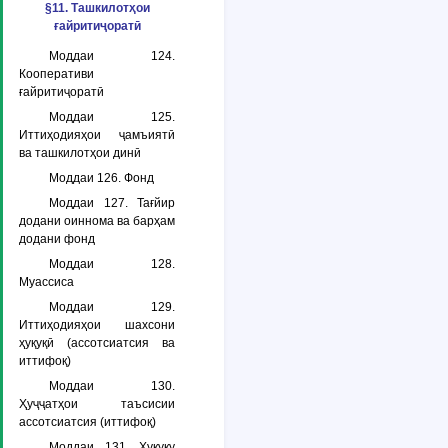
§11. Ташкилотҳои
ғайритиҷоратӣ
Моддаи 124.
Кооперативи
ғайритиҷоратӣ
Моддаи 125.
Иттиҳодияҳои ҷамъиятӣ
ва ташкилотҳои динӣ
Моддаи 126. Фонд
Моддаи 127. Тағйир
додани оиннома ва барҳам
додани фонд
Моддаи 128.
Муассиса
Моддаи 129.
Иттиҳодияҳои шахсони
ҳуқуқӣ (ассотсиатсия ва
иттифоқ)
Моддаи 130.
Ҳуҷҷатҳои таъсисии
ассотсиатсия (иттифоқ)
Моддаи 131. Ҳуқуқу