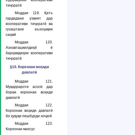
Идоракунии кооперативи
тиҷоратӣ
Моддаи 119. Қатъ
гардидани узвият дар
кооперативи тиҷоратӣ ва
гузаштани аъзоҳақии
саҳмӣ
Моддаи 120.
Азнавташкилдиҳӣ ё
барҳамдиҳии кооперативи
тиҷоратӣ
§10. Корхонаи воҳиди
давлатӣ
Моддаи 121.
Муқаррароти асосӣ дар
бораи корхонаи воҳиди
давлатӣ
Моддаи 122.
Корхонаи воҳиди давлатӣ
бо ҳуқуқи пешбурди хоҷагӣ
Моддаи 123.
Корхонаи махсус