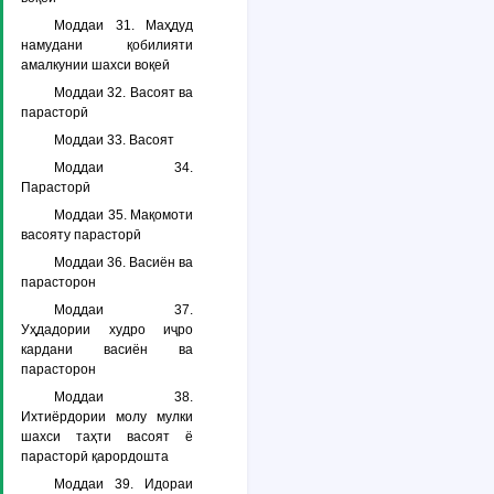
Моддаи 31. Маҳдуд
намудани қобилияти
амалкунии шахси воқеӣ
Моддаи 32. Васоят ва
парасторӣ
Моддаи 33. Васоят
Моддаи 34.
Парасторӣ
Моддаи 35. Мақомоти
васояту парасторӣ
Моддаи 36. Васиён ва
парасторон
Моддаи 37.
Уҳдадории худро иҷро
кардани васиён ва
парасторон
Моддаи 38.
Ихтиёрдории молу мулки
шахси таҳти васоят ё
парасторӣ қарордошта
Моддаи 39. Идораи