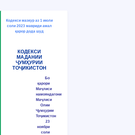
Кодекси мазкур аз 1 июли
соли 2023 мавриди амал
қарор дода шуд
КОДЕКСИ
МАДАНИИ
ҶУМҲУРИИ
ТОҶИКИСТОН
Бо
қарори
Маҷлиси
намояндагони
Маҷлиси
Олии
Ҷумҳурии
Тоҷикистон
23
ноябри
соли