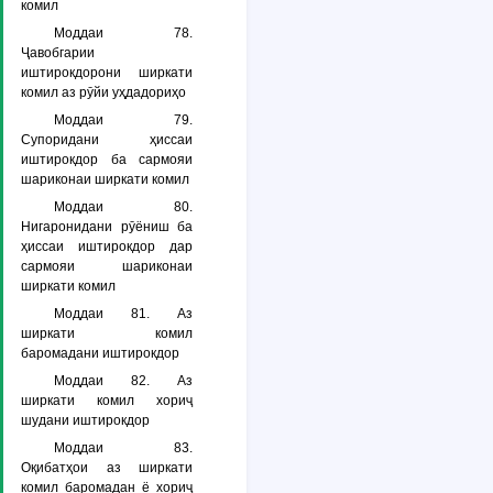
комил
Моддаи 78.
Ҷавобгарии
иштирокдорони ширкати
комил аз рӯйи уҳдадориҳо
Моддаи 79.
Супоридани ҳиссаи
иштирокдор ба сармояи
шариконаи ширкати комил
Моддаи 80.
Нигаронидани рӯёниш ба
ҳиссаи иштирокдор дар
сармояи шариконаи
ширкати комил
Моддаи 81. Аз
ширкати комил
баромадани иштирокдор
Моддаи 82. Аз
ширкати комил хориҷ
шудани иштирокдор
Моддаи 83.
Оқибатҳои аз ширкати
комил баромадан ё хориҷ