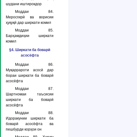
шудани иштирокдор
Моддаи 84.
Меросгирӣ ва ворисии
ҳуқуқӣ дар ширкати комил
Моддаи 85.
Барҳамдиҳии ширкати
комил
§4. Ширкати ба боварӣ
асосёфта
Моддаи 86.
Муқаррароти асосӣ дар
бораи ширкати ба боварӣ
асосёфта
Моддаи 87.
Шартномаи таъсисии
ширкати ба боварӣ
асосёфта
Моддаи 88.
Идоракунии ширкати ба
боварӣ асосёфта ва
пешбурди корҳои он