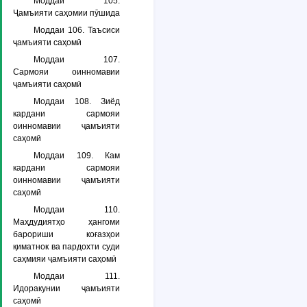
Моддаи 105.
Ҷамъияти саҳомии пӯшида
Моддаи 106. Таъсиси
ҷамъияти саҳомӣ
Моддаи 107.
Сармояи оинномавии
ҷамъияти саҳомӣ
Моддаи 108. Зиёд
кардани сармояи
оинномавии ҷамъияти
саҳомӣ
Моддаи 109. Кам
кардани сармояи
оинномавии ҷамъияти
саҳомӣ
Моддаи 110.
Маҳдудиятҳо ҳангоми
барориши коғазҳои
қиматнок ва пардохти суди
саҳмияи ҷамъияти саҳомӣ
Моддаи 111.
Идоракунии ҷамъияти
саҳомӣ