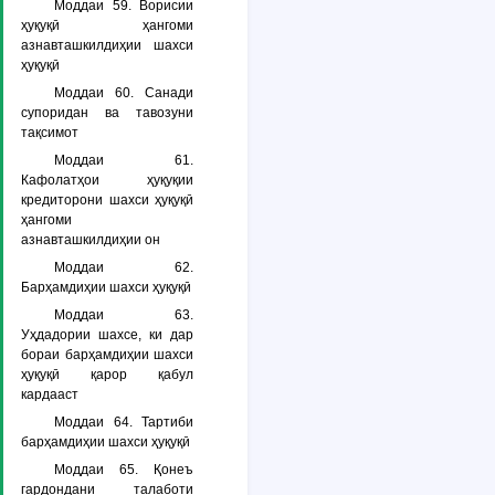
Моддаи 59. Ворисии
ҳуқуқӣ ҳангоми
азнавташкилдиҳии шахси
ҳуқуқӣ
Моддаи 60. Санади
супоридан ва тавозуни
тақсимот
Моддаи 61.
Кафолатҳои ҳуқуқии
кредиторони шахси ҳуқуқӣ
ҳангоми
азнавташкилдиҳии он
Моддаи 62.
Барҳамдиҳии шахси ҳуқуқӣ
Моддаи 63.
Уҳдадории шахсе, ки дар
бораи барҳамдиҳии шахси
ҳуқуқӣ қарор қабул
кардааст
Моддаи 64. Тартиби
барҳамдиҳии шахси ҳуқуқӣ
Моддаи 65. Қонеъ
гардондани талаботи