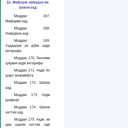
§1. Мафҳум, намудҳо ва
шакли аҳд
Моддаи 167.
Мафҳуми аҳд
Моддаи 168.
Намудҳои аҳд
Моддаи 169.
Уҳдадорӣ аз рӯйи аҳди
яктарафа
Моддаи 170. Танзими
ҳуқуқии аҳди яктарафа
Моддаи 171. Аҳди бо
шарт анҷомёфта
Моддаи 172. Шакли
аҳд
Моддаи 173. Аҳди
шифоҳӣ
Моддаи 174. Шакли
хаттии аҳд
Моддаи 175. Аҳде, ки
дар шакли хаттии одӣ