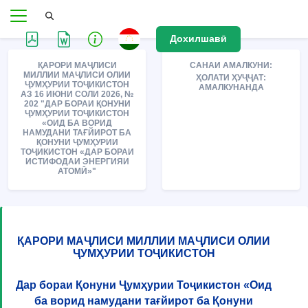
Дохилшавӣ
ҚАРОРИ МАҶЛИСИ
САНАИ АМАЛКУНИ:
МИЛЛИИ МАҶЛИСИ ОЛИИ
ҲОЛАТИ ҲУҶҶАТ:
ҶУМҲУРИИ ТОҶИКИСТОН
АМАЛКУНАНДА
АЗ 16 ИЮНИ СОЛИ 2026, №
202 "ДАР БОРАИ ҚОНУНИ
ҶУМҲУРИИ ТОҶИКИСТОН
«ОИД БА ВОРИД
НАМУДАНИ ТАҒЙИРОТ БА
ҚОНУНИ ҶУМҲУРИИ
ТОҶИКИСТОН «ДАР БОРАИ
ИСТИФОДАИ ЭНЕРГИЯИ
АТОМӢ»"
ҚАРОРИ МАҶЛИСИ МИЛЛИИ МАҶЛИСИ ОЛИИ
ҶУМҲУРИИ ТОҶИКИСТОН
Дар бораи Қонуни Ҷумҳурии Тоҷикистон «Оид
ба ворид намудани тағйирот ба Қонуни