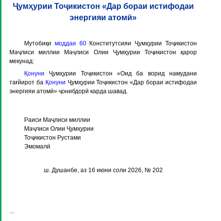
Ҷумҳурии Тоҷикистон «Дар бораи истифодаи
энергияи атомӣ»
Мутобиқи
моддаи 60
Конститутсияи Ҷумҳурии Тоҷикистон
Маҷлиси миллии Маҷлиси Олии Ҷумҳурии Тоҷикистон қарор
мекунад:
Қонуни
Ҷумҳурии Тоҷикистон «Оид ба ворид намудани
тағйирот ба
Қонуни
Ҷумҳурии Тоҷикистон «Дар бораи истифодаи
энергияи атомӣ» ҷонибдорӣ карда шавад.
Раиси Маҷлиси миллии
Маҷлиси Олии Ҷумҳурии
Тоҷикистон Рустами
Эмомалӣ
ш. Душанбе, аз 16 июни соли 2026, № 202
...