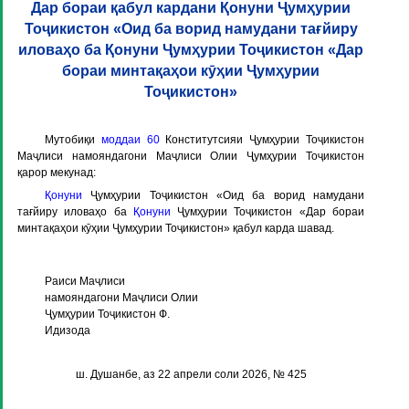
Дар бораи қабул кардани Қонуни Ҷумҳурии
Тоҷикистон «Оид ба ворид намудани тағйиру
иловаҳо ба Қонуни Ҷумҳурии Тоҷикистон «Дар
бораи минтақаҳои кӯҳии Ҷумҳурии
Тоҷикистон»
Мутобиқи
моддаи 60
Конститутсияи Ҷумҳурии Тоҷикистон
Маҷлиси намояндагони Маҷлиси Олии Ҷумҳурии Тоҷикистон
қарор мекунад:
Қонуни
Ҷумҳурии Тоҷикистон «Оид ба ворид намудани
тағйиру иловаҳо ба
Қонуни
Ҷумҳурии Тоҷикистон «Дар бораи
минтақаҳои кӯҳии Ҷумҳурии Тоҷикистон» қабул карда шавад.
Раиси Маҷлиси
намояндагони Маҷлиси Олии
Ҷумҳурии Тоҷикистон Ф.
Идизода
ш. Душанбе, аз 22 апрели соли 2026, № 425