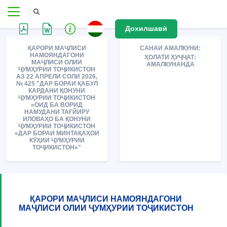
Дохилшавӣ
ҚАРОРИ МАҶЛИСИ
САНАИ АМАЛКУНИ:
НАМОЯНДАГОНИ
ҲОЛАТИ ҲУҶҶАТ:
МАҶЛИСИ ОЛИИ
АМАЛКУНАНДА
ҶУМҲУРИИ ТОҶИКИСТОН
АЗ 22 АПРЕЛИ СОЛИ 2026,
№ 425 "ДАР БОРАИ ҚАБУЛ
КАРДАНИ ҚОНУНИ
ҶУМҲУРИИ ТОҶИКИСТОН
«ОИД БА ВОРИД
НАМУДАНИ ТАҒЙИРУ
ИЛОВАҲО БА ҚОНУНИ
ҶУМҲУРИИ ТОҶИКИСТОН
«ДАР БОРАИ МИНТАҚАҲОИ
КӮҲИИ ҶУМҲУРИИ
ТОҶИКИСТОН»"
ҚАРОРИ МАҶЛИСИ НАМОЯНДАГОНИ
МАҶЛИСИ ОЛИИ ҶУМҲУРИИ ТОҶИКИСТОН