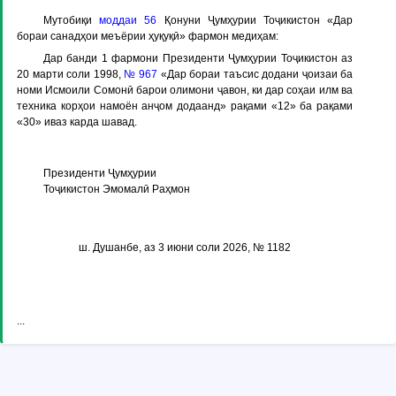
Мутобиқи
моддаи 56
Қонуни Ҷумҳурии Тоҷикистон «Дар
бораи санадҳои меъёрии ҳуқуқӣ» фармон медиҳам:
Дар банди 1 фармони Президенти Ҷумҳурии Тоҷикистон аз
20 марти соли 1998,
№ 967
«Дар бораи таъсис додани ҷоизаи ба
номи Исмоили Сомонӣ барои олимони ҷавон, ки дар соҳаи илм ва
техника корҳои намоён анҷом додаанд» рақами «12» ба рақами
«30» иваз карда шавад.
Президенти Ҷумҳурии
Тоҷикистон Эмомалӣ Раҳмон
ш. Душанбе, аз 3 июни соли 2026, № 1182
...