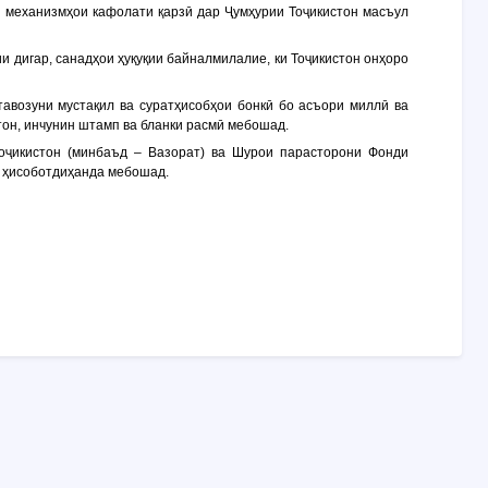
и механизмҳои кафолати қарзӣ дар Ҷумҳурии Тоҷикистон масъул
и дигар, санадҳои ҳуқуқии байналмилалие, ки Тоҷикистон онҳоро
тавозуни мустақил ва суратҳисобҳои бонкӣ бо асъори миллӣ ва
тон, инчунин штамп ва бланки расмӣ мебошад.
Тоҷикистон (минбаъд –
Вазорат
) ва Шурои парасторони Фонди
н ҳисоботдиҳанда мебошад.