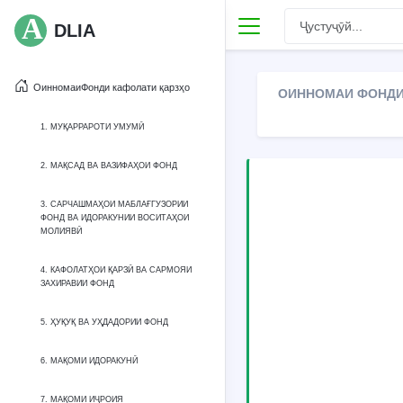
DLIA
ОинномаиФонди кафолати қарзҳо
ОИННОМАИ ФОНДИ 
1. МУҚАРРАРОТИ УМУМӢ
2. МАҚСАД ВА ВАЗИФАҲОИ ФОНД
3. САРЧАШМАҲОИ МАБЛАҒГУЗОРИИ
ФОНД ВА ИДОРАКУНИИ ВОСИТАҲОИ
МОЛИЯВӢ
4. КАФОЛАТҲОИ ҚАРЗӢ ВА САРМОЯИ
ЗАХИРАВИИ ФОНД
5. ҲУҚУҚ ВА УҲДАДОРИИ ФОНД
6. МАҚОМИ ИДОРАКУНӢ
7. МАҚОМИ ИҶРОИЯ