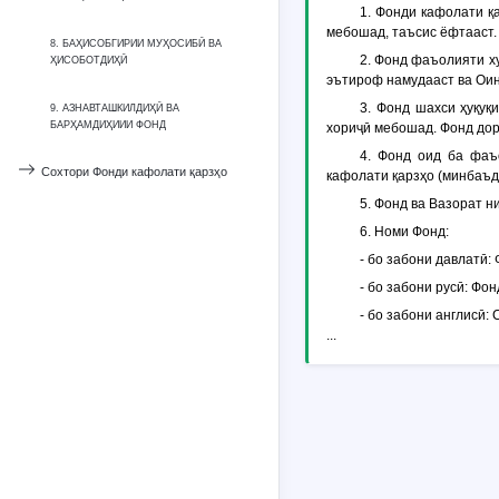
1. Фонди кафолати қ
мебошад, таъсис ёфтааст.
8. БАҲИСОБГИРИИ МУҲОСИБӢ ВА
2. Фонд фаъолияти х
ҲИСОБОТДИҲӢ
эътироф намудааст ва Оин
3. Фонд шахси ҳуқуқ
9. АЗНАВТАШКИЛДИҲӢ ВА
БАРҲАМДИҲИИИ ФОНД
хориҷӣ мебошад. Фонд дор
4. Фонд оид ба фаъ
Сохтори Фонди кафолати қарзҳо
кафолати қарзҳо (минбаъ
5. Фонд ва Вазорат 
6. Номи Фонд:
- бо забони давлатӣ:
- бо забони русӣ: Фо
- бо забони англисӣ: 
...