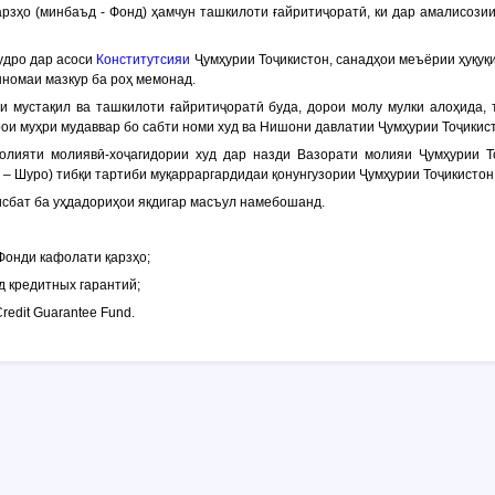
арзҳо (минбаъд -
Фонд
) ҳамчун ташкилоти ғайритиҷоратӣ, ки дар амалисози
удро дар асоси
Конститутсияи
Ҷумҳурии Тоҷикистон, санадҳои меъёрии ҳуқуқи
номаи мазкур ба роҳ мемонад.
ии мустақил ва ташкилоти ғайритиҷоратӣ буда, дорои молу мулки алоҳида, 
ои муҳри мудаввар бо сабти номи худ ва Нишони давлатии Ҷумҳурии Тоҷикис
олияти молиявӣ-хоҷагидории худ дар назди Вазорати молияи Ҷумҳурии 
д –
Шуро
) тибқи тартиби муқарраргардидаи қонунгузории Ҷумҳурии Тоҷикисто
нисбат ба уҳдадориҳои якдигар масъул намебошанд.
 Фонди кафолати қарзҳо;
нд кредитных гарантий;
Credit Guarantee Fund.