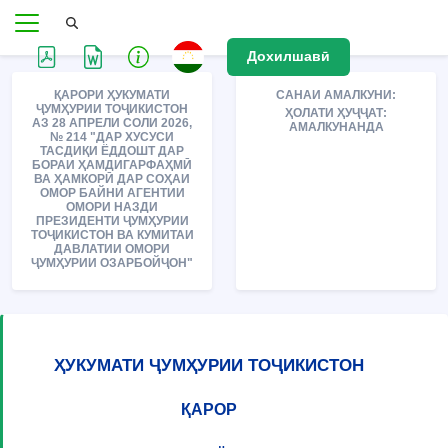
Дохилшавӣ
ҚАРОРИ ҲУКУМАТИ
САНАИ АМАЛКУНИ:
ҶУМҲУРИИ ТОҶИКИСТОН
ҲОЛАТИ ҲУҶҶАТ:
АЗ 28 АПРЕЛИ СОЛИ 2026,
АМАЛКУНАНДА
№ 214 "ДАР ХУСУСИ
ТАСДИҚИ ЁДДОШТ ДАР
БОРАИ ҲАМДИГАРФАҲМӢ
ВА ҲАМКОРӢ ДАР СОҲАИ
ОМОР БАЙНИ АГЕНТИИ
ОМОРИ НАЗДИ
ПРЕЗИДЕНТИ ҶУМҲУРИИ
ТОҶИКИСТОН ВА КУМИТАИ
ДАВЛАТИИ ОМОРИ
ҶУМҲУРИИ ОЗАРБОЙҶОН"
ҲУКУМАТИ ҶУМҲУРИИ ТОҶИКИСТОН
ҚАРОР