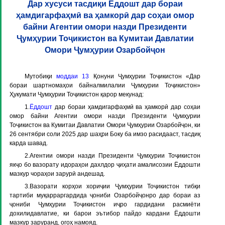
Дар хусуси тасдиқи Ёддошт дар бораи
ҳамдигарфаҳмӣ ва ҳамкорӣ дар соҳаи омор
байни Агентии омори назди Президенти
Ҷумҳурии Тоҷикистон ва Кумитаи Давлатии
Омори Ҷумҳурии Озарбойҷон
Мутобиқи
моддаи 13
Қонуни Ҷумҳурии Тоҷикистон «Дар
бораи шартномаҳои байналмилалии Ҷумҳурии Тоҷикистон»
Ҳукумати Ҷумҳурии Тоҷикистон қарор мекунад:
1.
Ёддошт
дар бораи ҳамдигарфаҳмӣ ва ҳамкорӣ дар соҳаи
омор байни Агентии омори назди Президенти Ҷумҳурии
Тоҷикистон ва Кумитаи Давлатии Омори Ҷумҳурии Озарбойҷон, ки
26 сентябри соли 2025 дар шаҳри Боку
ба имзо расидааст, тасдиқ
карда шавад.
2.Агентии омори назди Президенти Ҷумҳурии Тоҷикистон
якҷо бо вазорату идораҳои дахлдор ҷиҳати амалисозии Ёддошти
мазкур чораҳои зарурӣ андешад.
3.Вазорати корҳои хориҷии Ҷумҳурии Тоҷикистон тибқи
тартиби муқарраргардида ҷониби Озарбойҷонро дар бораи аз
ҷониби Ҷумҳурии Тоҷикистон иҷро гардидани расмиёти
дохилидавлатие, ки барои эътибор пайдо кардани Ёддошти
мазкур заруранд, огоҳ намояд.