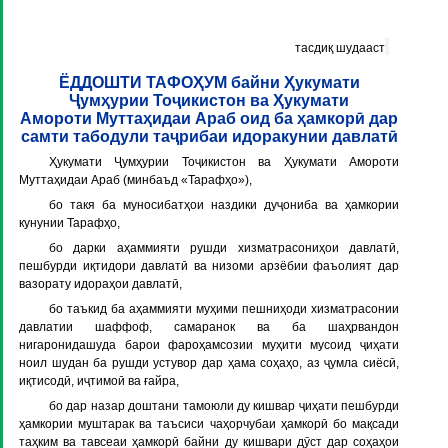
тасдиқ шудааст
ЁДДОШТИ ТАФОҲУМ байни Ҳукумати
Ҷумҳурии Тоҷикистон ва Ҳукумати
Амороти Муттаҳидаи Араб оид ба ҳамкорӣ дар
самти табодули таҷрибаи идоракунии давлатӣ
Ҳукумати Ҷумҳурии Тоҷикистон ва Ҳукумати Амороти
Муттаҳидаи Араб (минбаъд «
Тарафҳо
»),
бо такя ба муносибатҳои наздики дуҷониба ва ҳамкории
кунунии Тарафҳо,
бо дарки аҳаммияти рушди хизматрасониҳои давлатӣ,
пешбурди иқтидори давлатӣ ва низоми арзёбии фаъолият дар
вазорату идораҳои давлатӣ,
бо таъкид ба аҳаммияти муҳими пешниҳоди хизматрасонии
давлатии шаффоф, самаранок ва ба шаҳрвандон
нигаронидашуда барои фароҳамсозии муҳити мусоид ҷиҳати
ноил шудан ба рушди устувор дар ҳама соҳаҳо, аз ҷумла сиёсӣ,
иқтисодӣ, иҷтимоӣ ва ғайра,
бо дар назар доштани тамоюли ду кишвар ҷиҳати пешбурди
ҳамкории муштарак ва таъсиси чаҳорчубаи ҳамкорӣ бо мақсади
таҳким ва тавсеаи ҳамкорӣ байни ду кишвари дӯст дар соҳаҳои