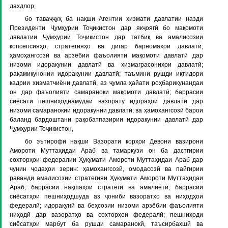
дахдлор,
бо таваҷҷуҳ ба нақши Агентии хизмати давлатии назди
Президенти Ҷумҳурии Тоҷикистон дар якҷоягӣ бо мақомоти
давлатии Ҷумҳурии Тоҷикистон дар татбиқ ва амалисозии
копсепсияҳо, стратегияҳо ва дигар барномаҳои давлатӣ;
ҳамоҳангсозӣ ва арзёбии фаъолияти мақомоти давлатӣ дар
низоми идоракунии давлатӣ ва хизмаграсониҳои давлатӣ;
рақамикунонии идоракунии давлатӣ; таъмини рушди иқтидори
кадрии хизматчиёни давлатӣ, аз ҷумла ҳайати роҳбарикунандаи
он дар фаъолияти самараноки мақомоти давлатӣ; баррасии
сиёсати пешниҳоднамудаи вазорату идораҳои давлатӣ дар
низоми самаранокии идоракунии давлатӣ; ва ҳамоҳангсозӣ барои
баланд бардоштани рақобатпазирии идоракунии давлатӣ дар
Ҷумҳурии Тоҷикистон,
бо эътирофи нақши Вазорати корҳои Девони вазирони
Амороти Муттаҳидаи Араб ва тамаркузи он ба дастгирии
сохторҳои федералии Ҳукумати Амороти Муттаҳидаи Араб дар
чунин ҷодаҳои зерин: ҳамоҳангсозӣ, омодасозӣ ва пайгирии
раванди амалисозии стратегияи Ҳукумати Амороти Муттаҳидаи
Араб; баррасии нақшаҳои стратегӣ ва амалиётӣ; баррасии
сиёсатҳои пешниҳодшуда аз ҷониби вазоратҳо ва ниҳодҳои
федералӣ; идоракунӣ ва беҳсозии низоми арзёбии фаъолияти
ниҳодӣ дар вазоратҳо ва сохторҳои федералӣ; пешниҳоди
сиёсатҳои марбут ба рушди самаранокӣ, таъсирбахшӣ ва