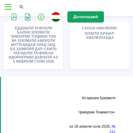
Дохилшавӣ
ЁДДОШТИ ТАФОҲУМ
САНАИ АМАЛКУНИ:
БАЙНИ ҲУКУМАТИ
ҲОЛАТИ ҲУҶҶАТ:
ҶУМҲУРИИ ТОҶИКИСТОН
АМАЛКУНАНДА
ВА ҲУКУМАТИ АМОРОТИ
МУТТАҲИДАИ АРАБ ОИД
БА ҲАМКОРӢ ДАР САМТИ
ТАБОДУЛИ ТАҶРИБАИ
ИДОРАКУНИИ ДАВЛАТӢ АЗ
5 ФЕВРАЛИ СОЛИ 2026
бо қарори Ҳукумати
Ҷумҳурии Тоҷикистон
аз 28 апрели соли 2026,
№
211