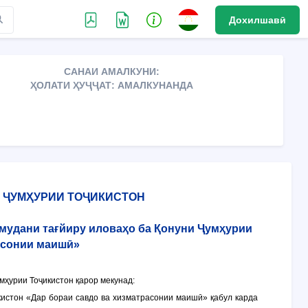
Дохилшавӣ
САНАИ АМАЛКУНИ:
ҲОЛАТИ ҲУҶҶАТ: АМАЛКУНАНДА
 ҶУМҲУРИИ ТОҶИКИСТОН
амудани тағйиру иловаҳо ба Қонуни Ҷумҳурии
асонии маишӣ»
ҳурии Тоҷикистон қарор мекунад:
истон «Дар бораи савдо ва хизматрасонии маишӣ» қабул карда