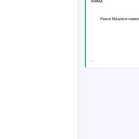
шавад.
Раиси Маҷлиси намоя
...