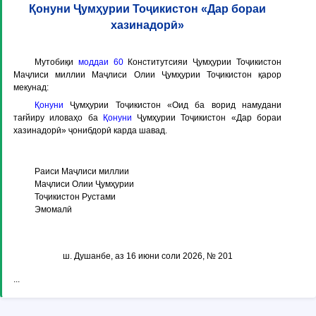
Қонуни Ҷумҳурии Тоҷикистон «Дар бораи
хазинадорӣ»
Мутобиқи
моддаи 60
Конститутсияи Ҷумҳурии Тоҷикистон
Маҷлиси миллии Маҷлиси Олии Ҷумҳурии Тоҷикистон қарор
мекунад:
Қонуни
Ҷумҳурии Тоҷикистон «Оид ба ворид намудани
тағйиру иловаҳо ба
Қонуни
Ҷумҳурии Тоҷикистон «Дар бораи
хазинадорӣ» ҷонибдорӣ карда шавад.
Раиси Маҷлиси миллии
Маҷлиси Олии Ҷумҳурии
Тоҷикистон Рустами
Эмомалӣ
ш. Душанбе, аз 16 июни соли 2026, № 201
...