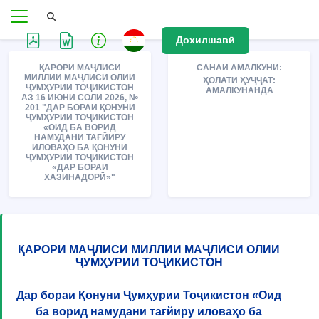
Дохилшавӣ
ҚАРОРИ МАҶЛИСИ
САНАИ АМАЛКУНИ:
МИЛЛИИ МАҶЛИСИ ОЛИИ
ҲОЛАТИ ҲУҶҶАТ:
ҶУМҲУРИИ ТОҶИКИСТОН
АМАЛКУНАНДА
АЗ 16 ИЮНИ СОЛИ 2026, №
201 "ДАР БОРАИ ҚОНУНИ
ҶУМҲУРИИ ТОҶИКИСТОН
«ОИД БА ВОРИД
НАМУДАНИ ТАҒЙИРУ
ИЛОВАҲО БА ҚОНУНИ
ҶУМҲУРИИ ТОҶИКИСТОН
«ДАР БОРАИ
ХАЗИНАДОРӢ»"
ҚАРОРИ МАҶЛИСИ МИЛЛИИ МАҶЛИСИ ОЛИИ
ҶУМҲУРИИ ТОҶИКИСТОН
Дар бораи Қонуни Ҷумҳурии Тоҷикистон «Оид
ба ворид намудани тағйиру иловаҳо ба