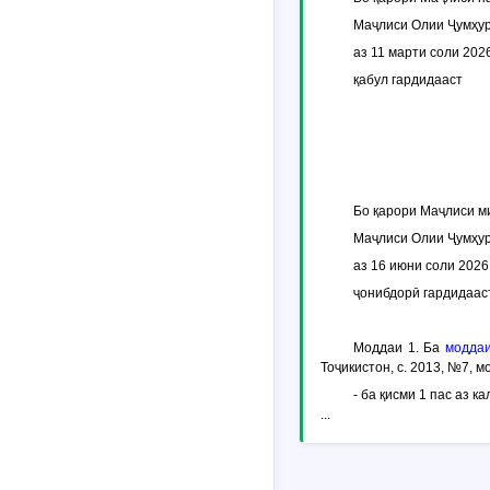
Маҷлиси Олии Ҷумҳур
аз 11 марти соли 202
қабул гардидааст
Бо қарори Маҷлиси м
Маҷлиси Олии Ҷумҳур
аз 16 июни соли 2026
ҷонибдорӣ гардидаас
Моддаи 1.
Ба
моддаи
Тоҷикистон, с. 2013, №7, м
- ба қисми 1 пас аз 
...