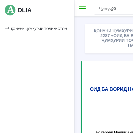
DLIA
ҚОНУНИ ҶУМҲУРИИ ТОҶИКИСТОН
ҚОНУНИ ҶУМҲУРИИ
2287 «ОИД БА
ҶУМҲУРИИ ТО
П
ОИД БА ВОРИД 
Бо қарори Маҷлиси н