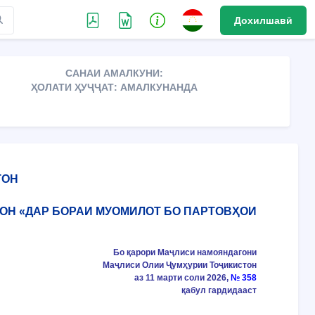
Дохилшавӣ
САНАИ АМАЛКУНИ:
ҲОЛАТИ ҲУҶҶАТ: АМАЛКУНАНДА
ТОН
ТОН «ДАР БОРАИ МУОМИЛОТ БО ПАРТОВҲОИ
Бо қарори Маҷлиси намояндагони
Маҷлиси Олии Ҷумҳурии Тоҷикистон
аз 11 марти соли 2026,
№ 358
қабул гардидааст