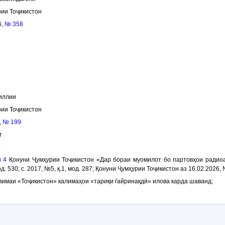
ии Тоҷикистон
6,
№ 358
иллии
ии Тоҷикистон
,
№ 199
т
 4
Қонуни Ҷумҳурии Тоҷикистон «Дар бораи муомилот бо партовҳои радиоа
од. 530; с. 2017, №5, қ.1, мод. 287; Қонуни Ҷумҳурии Тоҷикистон аз 16.02.202
калимаи «Тоҷикистон» калимаҳои «тариқи ѓайринақдӣ» илова карда шаванд;