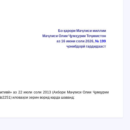
Бо қарори Маҷлиси миллии
Маҷлиси Олии Ҷумҳурии Тоҷикистон
аз 16 июни соли 2026,
№ 199
ҷонибдорӣ гардидааст
ктивӣ» аз 22 июли соли 2013 (Ахбори Маҷлиси Олии Ҷумҳурии
6, №2251) иловаҳои зерин ворид карда шаванд: