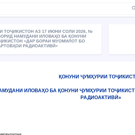
 ТОҶИКИСТОН АЗ 17 ИЮНИ СОЛИ 2026, №
 ВОРИД НАМУДАНИ ИЛОВАҲО БА ҚОНУНИ
ҶИКИСТОН «ДАР БОРАИ МУОМИЛОТ БО
АРТОВҲОИ РАДИОАКТИВӢ»
ҚОНУНИ ҶУМҲУРИИ ТОҶИКИС
НАМУДАНИ ИЛОВАҲО БА ҚОНУНИ ҶУМҲУРИИ ТОҶИКИС
РАДИОАКТИВӢ»
амояндагони