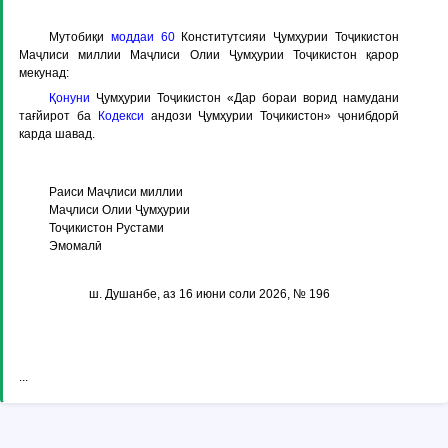
Мутобиқи
моддаи 60
Конститутсияи Ҷумҳурии Тоҷикистон
Маҷлиси миллии Маҷлиси Олии Ҷумҳурии Тоҷикистон қарор
мекунад:
Қонуни
Ҷумҳурии Тоҷикистон «Дар бораи ворид намудани
тағйирот ба
Кодекси
андози Ҷумҳурии Тоҷикистон» ҷонибдорӣ
карда шавад.
Раиси Маҷлиси миллии
Маҷлиси Олии Ҷумҳурии
Тоҷикистон Рустами
Эмомалӣ
ш. Душанбе, аз 16 июни соли 2026, № 196
...