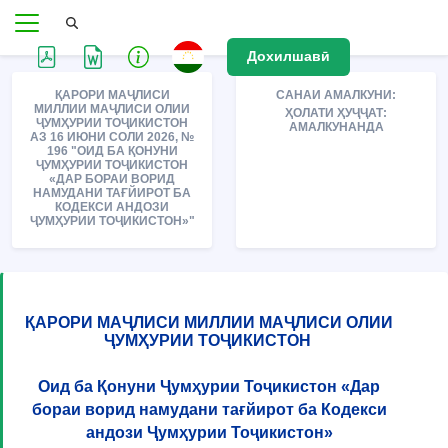
Дохилшавӣ
ҚАРОРИ МАҶЛИСИ
САНАИ АМАЛКУНИ:
МИЛЛИИ МАҶЛИСИ ОЛИИ
ҲОЛАТИ ҲУҶҶАТ:
ҶУМҲУРИИ ТОҶИКИСТОН
АМАЛКУНАНДА
АЗ 16 ИЮНИ СОЛИ 2026, №
196 "ОИД БА ҚОНУНИ
ҶУМҲУРИИ ТОҶИКИСТОН
«ДАР БОРАИ ВОРИД
НАМУДАНИ ТАҒЙИРОТ БА
КОДЕКСИ АНДОЗИ
ҶУМҲУРИИ ТОҶИКИСТОН»"
ҚАРОРИ МАҶЛИСИ МИЛЛИИ МАҶЛИСИ ОЛИИ
ҶУМҲУРИИ ТОҶИКИСТОН
Оид ба Қонуни Ҷумҳурии Тоҷикистон «Дар
бораи ворид намудани тағйирот ба Кодекси
андози Ҷумҳурии Тоҷикистон»