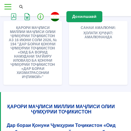
Дохилшавӣ
ҚАРОРИ МАҶЛИСИ
САНАИ АМАЛКУНИ:
МИЛЛИИ МАҶЛИСИ ОЛИИ
ҲОЛАТИ ҲУҶҶАТ:
ҶУМҲУРИИ ТОҶИКИСТОН
АМАЛКУНАНДА
АЗ 16 ИЮНИ СОЛИ 2026, №
194 "ДАР БОРАИ ҚОНУНИ
ҶУМҲУРИИ ТОҶИКИСТОН
«ОИД БА ВОРИД
НАМУДАНИ ТАҒЙИРУ
ИЛОВАҲО БА ҚОНУНИ
ҶУМҲУРИИ ТОҶИКИСТОН
«ДАР БОРАИ
ХИЗМАТРАСОНИИ
ИҶТИМОӢ»"
ҚАРОРИ МАҶЛИСИ МИЛЛИИ МАҶЛИСИ ОЛИИ
ҶУМҲУРИИ ТОҶИКИСТОН
Дар бораи Қонуни Ҷумҳурии Тоҷикистон «Оид