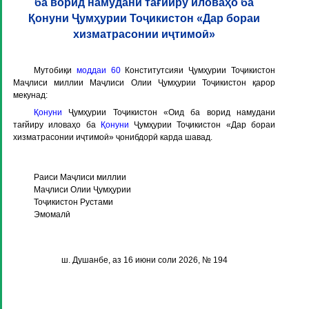
ба ворид намудани тағйиру иловаҳо ба
Қонуни Ҷумҳурии Тоҷикистон «Дар бораи
хизматрасонии иҷтимоӣ»
Мутобиқи
моддаи 60
Конститутсияи Ҷумҳурии Тоҷикистон
Маҷлиси миллии Маҷлиси Олии Ҷумҳурии Тоҷикистон қарор
мекунад:
Қонуни
Ҷумҳурии Тоҷикистон «Оид ба ворид намудани
тағйиру иловаҳо ба
Қонуни
Ҷумҳурии Тоҷикистон «Дар бораи
хизматрасонии иҷтимоӣ» ҷонибдорӣ карда шавад.
Раиси Маҷлиси миллии
Маҷлиси Олии Ҷумҳурии
Тоҷикистон Рустами
Эмомалӣ
ш. Душанбе, аз 16 июни соли 2026, № 194