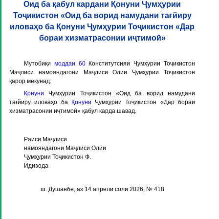
Оид ба қабул кардани Қонуни Ҷумҳурии
Тоҷикистон «Оид ба ворид намудани тағйиру
иловаҳо ба Қонуни Ҷумҳурии Тоҷикистон «Дар
бораи хизматрасонии иҷтимоӣ»
Мутобиқи
моддаи 60
Конститутсияи Ҷумҳурии Тоҷикистон
Маҷлиси намояндагони Маҷлиси Олии Ҷумҳурии Тоҷикистон
қарор мекунад:
Қонуни
Ҷумҳурии Тоҷикистон «Оид ба ворид намудани
тағйиру иловаҳо ба
Қонуни
Ҷумҳурии Тоҷикистон «Дар бораи
хизматрасонии иҷтимоӣ» қабул карда шавад.
Раиси Маҷлиси
намояндагони Маҷлиси Олии
Ҷумҳурии Тоҷикистон Ф.
Идизода
ш. Душанбе, аз 14 апрели соли 2026, № 418