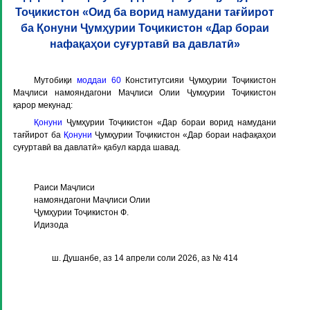
Тоҷикистон «Оид ба ворид намудани тағйирот
ба Қонуни Ҷумҳурии Тоҷикистон «Дар бораи
нафақаҳои суғуртавӣ ва давлатӣ»
Мутобиқи
моддаи 60
Конститутсияи Ҷумҳурии Тоҷикистон
Маҷлиси намояндагони Маҷлиси Олии Ҷумҳурии Тоҷикистон
қарор мекунад:
Қонуни
Ҷумҳурии Тоҷикистон «Дар бораи ворид намудани
тағйирот ба
Қонуни
Ҷумҳурии Тоҷикистон «Дар бораи нафақаҳои
суғуртавӣ ва давлатӣ» қабул карда шавад.
Раиси Маҷлиси
намояндагони Маҷлиси Олии
Ҷумҳурии Тоҷикистон Ф.
Идизода
ш. Душанбе, аз 14 апрели соли 2026, аз № 414