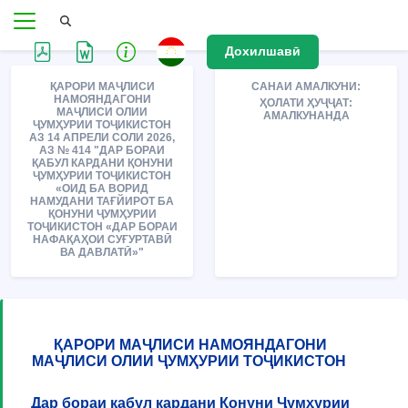
Дохилшавӣ
ҚАРОРИ МАҶЛИСИ
САНАИ АМАЛКУНИ:
НАМОЯНДАГОНИ
ҲОЛАТИ ҲУҶҶАТ:
МАҶЛИСИ ОЛИИ
АМАЛКУНАНДА
ҶУМҲУРИИ ТОҶИКИСТОН
АЗ 14 АПРЕЛИ СОЛИ 2026,
АЗ № 414 "ДАР БОРАИ
ҚАБУЛ КАРДАНИ ҚОНУНИ
ҶУМҲУРИИ ТОҶИКИСТОН
«ОИД БА ВОРИД
НАМУДАНИ ТАҒЙИРОТ БА
ҚОНУНИ ҶУМҲУРИИ
ТОҶИКИСТОН «ДАР БОРАИ
НАФАҚАҲОИ СУҒУРТАВӢ
ВА ДАВЛАТӢ»"
ҚАРОРИ МАҶЛИСИ НАМОЯНДАГОНИ
МАҶЛИСИ ОЛИИ ҶУМҲУРИИ ТОҶИКИСТОН
Дар бораи қабул кардани Қонуни Ҷумҳурии