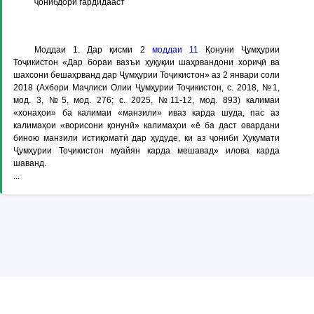
ҷонибдорӣ гардидааст
Моддаи 1
. Дар қисми 2
моддаи 11
Қонуни Ҷумҳурии
Тоҷикистон «Дар бораи вазъи ҳуқуқии шаҳрвандони хориҷӣ ва
шахсони бешаҳрванд дар Ҷумҳурии Тоҷикистон» аз 2 январи соли
2018 (Ахбори Маҷлиси Олии Ҷумҳурии Тоҷикистон, с. 2018, №1,
мод. 3, №5, мод. 276; с. 2025, №11-12, мод. 893) калимаи
«хонаҳои» ба калимаи «манзили» иваз карда шуда, пас аз
калимаҳои «ворисони қонунӣ» калимаҳои «ё ба даст овардани
биною манзили истиқоматӣ дар ҳудуде, ки аз ҷониби Ҳукумати
Ҷумҳурии Тоҷикистон муайян карда мешавад» илова карда
шаванд.
...
© Copyright ADLIA. Министерство юстиции Республики Таджикистан,
ГУП «КОНУНИЯТ»