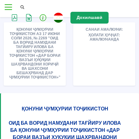
Дохилшавӣ
ҚОНУНИ ҶУМҲУРИИ
САНАИ АМАЛКУНИ:
ТОҶИКИСТОН АЗ 17 ИЮНИ
ҲОЛАТИ ҲУҶҶАТ:
СОЛИ 2026, № 2269 "ОИД
АМАЛКУНАНДА
БА ВОРИД НАМУДАНИ
ТАҒЙИРУ ИЛОВА БА
ҚОНУНИ ҶУМҲУРИИ
ТОҶИКИСТОН «ДАР БОРАИ
ВАЗЪИ ҲУҚУҚИИ
ШАҲРВАНДОНИ ХОРИҶӢ
ВА ШАХСОНИ
БЕШАҲРВАНД ДАР
ҶУМҲУРИИ ТОҶИКИСТОН»"
ҚОНУНИ ҶУМҲУРИИ ТОҶИКИСТОН
ОИД БА ВОРИД НАМУДАНИ ТАҒЙИРУ ИЛОВА
БА ҚОНУНИ ҶУМҲУРИИ ТОҶИКИСТОН «ДАР
БОРАИ ВАЗЪИ ҲУҚУҚИИ ШАҲРВАНДОНИ