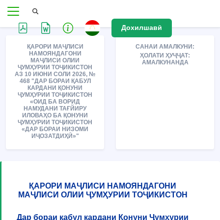
Дохилшавӣ
ҚАРОРИ МАҶЛИСИ
САНАИ АМАЛКУНИ:
НАМОЯНДАГОНИ
ҲОЛАТИ ҲУҶҶАТ:
МАҶЛИСИ ОЛИИ
АМАЛКУНАНДА
ҶУМҲУРИИ ТОҶИКИСТОН
АЗ 10 ИЮНИ СОЛИ 2026, №
468 "ДАР БОРАИ ҚАБУЛ
КАРДАНИ ҚОНУНИ
ҶУМҲУРИИ ТОҶИКИСТОН
«ОИД БА ВОРИД
НАМУДАНИ ТАҒЙИРУ
ИЛОВАҲО БА ҚОНУНИ
ҶУМҲУРИИ ТОҶИКИСТОН
«ДАР БОРАИ НИЗОМИ
ИҶОЗАТДИҲӢ»"
ҚАРОРИ МАҶЛИСИ НАМОЯНДАГОНИ
МАҶЛИСИ ОЛИИ ҶУМҲУРИИ ТОҶИКИСТОН
Дар бораи қабул кардани Қонуни Ҷумҳурии