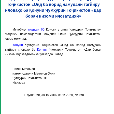
Тоҷикистон «Оид ба ворид намудани тағйиру
иловаҳо ба Қонуни Ҷумҳурии Тоҷикистон «Дар
бораи низоми иҷозатдиҳӣ»
Мутобиқи
моддаи 60
Конститутсияи Ҷумҳурии Тоҷикистон
Маҷлиси намояндагони Маҷлиси Олии Ҷумҳурии Тоҷикистон
қарор мекунад:
Қонуни
Ҷумҳурии Тоҷикистон «Оид ба ворид намудани
тағйиру иловаҳо ба
Қонуни
Ҷумҳурии Тоҷикистон «Дар бораи
низоми иҷозатдиҳӣ» қабул карда шавад.
Раиси Маҷлиси
намояндагони Маҷлиси Олии
Ҷумҳурии Тоҷикистон Ф.
Идизода
ш. Душанбе, аз 10 июни соли 2026, № 468