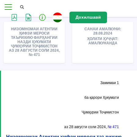
Дохилшавӣ
НИЗОМНОМАИ АГЕНТИИ
САНАИ АМАЛКУНИ:
ҲИФЗИ МЕРОСИ
28.08.2024
ТАЪРИХИЮ ФАРҲАНГИИ
ҲОЛАТИ ҲУҶҶАТ:
НАЗДИ ҲУКУМАТИ
АМАЛКУНАНДА
ҶУМҲУРИИ ТОҶИКИСТОН
АЗ 28 АВГУСТИ СОЛИ 2024,
№ 471
Замимаи 1
ба қарори Ҳукумати
Ҷумҳурии Тоҷикистон
аз 28 августи соли 2024,
№ 471
Низомномаи Агентии ҳифзи мероси таърихию