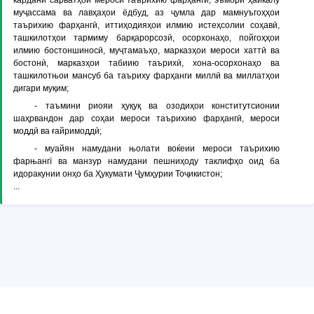
кардани сарватҳои мероси таърихию фарҳангӣ, эъмори ҳайкалу
муҷассама ва лавҳаҳои ёдбуд, аз ҷумла дар мамнуъгоҳҳои
таърихию фарҳангӣ, иттиҳодияҳои илмию истеҳсолии соҳавӣ,
ташкилотҳои тармиму барқарорсозӣ, осорхонаҳо, пойгоҳҳои
илмию бостоншиносӣ, муҷтамаъҳо, марказҳои мероси хаттӣ ва
бостонӣ, марказҳои табиию таърихӣ, хона-осорхонаҳо ва
ташкилотњои мансуб ба таъриху фарҳанги миллӣ ва миллатҳои
дигари муқим;
- таъмини риояи ҳуқуқ ва озодиҳои конститутсионии
шаҳрвандон дар соҳаи мероси таърихию фарҳангӣ, мероси
моддӣ ва ғайримоддӣ;
- муайян намудани њолати воќеии мероси таърихию
фарњангї ва манзур намудани пешниҳоду таклифҳо оид ба
идоракунии онҳо ба Ҳукумати Ҷумҳурии Тоҷикистон;
...
© Copyright ADLIA. Министерство юстиции Республики Таджикистан,