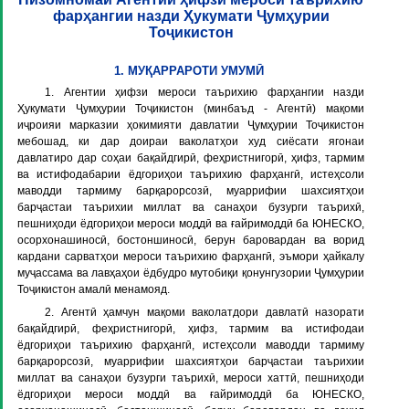
фарҳангии назди Ҳукумати Ҷумҳурии
Тоҷикистон
1. МУҚАРРАРОТИ УМУМӢ
1. Агентии ҳифзи мероси таърихию фарҳангии назди
Ҳукумати Ҷумҳурии Тоҷикистон (минбаъд -
Агентӣ
) мақоми
иҷроияи марказии ҳокимияти давлатии Ҷумҳурии Тоҷикистон
мебошад, ки дар доираи ваколатҳои худ сиёсати ягонаи
давлатиро дар соҳаи бақайдгирӣ, феҳристнигорӣ, ҳифз, тармим
ва истифодабарии ёдгориҳои таърихию фарҳангӣ, истеҳсоли
маводди тармиму барқарорсозӣ, муаррифии шахсиятҳои
барҷастаи таърихии миллат ва санаҳои бузурги таърихӣ,
пешниҳоди ёдгориҳои мероси моддӣ ва ғайримоддӣ ба ЮНЕСКО,
осорхонашиносӣ, бостоншиносӣ, берун баровардан ва ворид
кардани сарватҳои мероси таърихию фарҳангӣ, эъмори ҳайкалу
муҷассама ва лавҳаҳои ёдбудро мутобиқи қонунгузории Ҷумҳурии
Тоҷикистон амалӣ менамояд.
2. Агентӣ ҳамчун мақоми ваколатдори давлатӣ назорати
бақайдгирӣ, феҳристнигорӣ, ҳифз, тармим ва истифодаи
ёдгориҳои таърихию фарҳангӣ, истеҳсоли маводди тармиму
барқарорсозӣ, муаррифии шахсиятҳои барҷастаи таърихии
миллат ва санаҳои бузурги таърихӣ, мероси хаттӣ, пешниҳоди
ёдгориҳои мероси моддӣ ва ғайримоддӣ ба ЮНЕСКО,