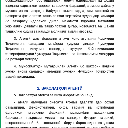
осорхонашиносӣ, бостоншиносӣ, берун баровардан ва дохил
кардани сарватҳои мероси таърихию фарҳангӣ, эъмори ҳайкалу
муҷассама ва лавҳаҳои ёдбудро таъмин карда, ҳамоҳангсозӣ ва
назорати фаъолияти ташкилотҳои зертобеи худро дар ҳамкорӣ
бо вазорату идораҳои дигар, мақомоти иҷроияи маҳаллии
ҳокимияти давлатӣ ва ташкилотҳои дигар, новобаста ба шакли
ташкилию ҳуқуқӣ ва намуди моликият амалӣ месозад.
3. Агентӣ дар фаъолияти худ Конститутсияи Ҷумҳурии
Тоҷикистон, санадҳои меъёрии ҳуқуқии дигари Ҷумҳурии
Тоҷикистон, инчунин санадҳои ҳуқуқии байналмилалии
эътирофнамудаи Ҷумҳурии Тоҷикистон ва Низомномаи мазкурро
ба роҳбарӣ мегирад.
4. Муносибатҳои мутақобилаи Агентӣ бо шахсони воқеию
ҳуқуқӣ тибқи санадҳои меъёрии ҳуқуқии Ҷумҳурии Тоҷикистон
амалӣ мегарданд.
2. ВАКОЛАТҲОИ АГЕНТӢ
5. Ваколатҳои Агентӣ аз инҳо иборат мебошанд:
- амалӣ намудани сиёсати ягонаи давлатӣ дар соҳаи
бақайдгирӣ, феҳристнигорӣ, ҳифз, тармим ва истифодаи
ёдгориҳои таърихию фарҳангӣ, муаррифии шахсиятҳои
барҷастаи таърихии миллат ва санаҳои бузурги таърихӣ,
осорхонашиносӣ, бостоншиносӣ, берун баровардан ва дохил