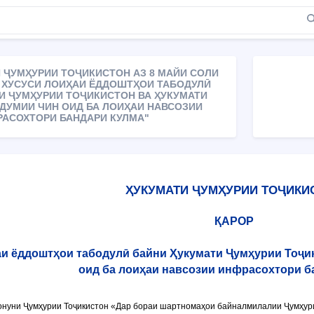
 ҶУМҲУРИИ ТОҶИКИСТОН АЗ 8 МАЙИ СОЛИ
АР ХУСУСИ ЛОИҲАИ ЁДДОШТҲОИ ТАБОДУЛӢ
И ҶУМҲУРИИ ТОҶИКИСТОН ВА ҲУКУМАТИ
ДУМИИ ЧИН ОИД БА ЛОИҲАИ НАВСОЗИИ
АСОХТОРИ БАНДАРИ КУЛМА"
ҲУКУМАТИ ҶУМҲУРИИ ТОҶИКИ
ҚАРОР
аи ёддоштҳои табодулӣ байни Ҳукумати Ҷумҳурии Тоҷи
оид ба лоиҳаи навсозии инфрасохтори б
нуни Ҷумҳурии Тоҷикистон «Дар бораи шартномаҳои байналмилалии Ҷумҳурии