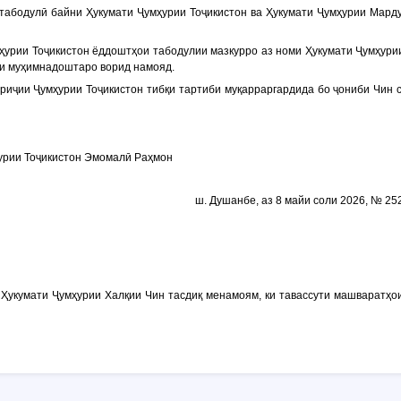
табодулӣ байни Ҳукумати Ҷумҳурии Тоҷикистон ва Ҳукумати Ҷумҳурии Мард
ҳурии Тоҷикистон ёддоштҳои табодулии мазкурро аз номи Ҳукумати Ҷумҳурии
ти муҳимнадоштаро ворид намояд.
ориҷии Ҷумҳурии Тоҷикистон тибқи тартиби муқарраргардида бо ҷониби Чин
урии Тоҷикистон Эмомалӣ Раҳмон
ш. Душанбе, аз 8 майи соли 2026, № 25
 Ҳукумати Ҷумҳурии Халқии Чин тасдиқ менамоям, ки тавассути машваратҳои