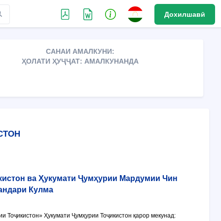
Дохилшавӣ
САНАИ АМАЛКУНИ:
ҲОЛАТИ ҲУҶҶАТ: АМАЛКУНАНДА
СТОН
кистон ва Ҳукумати Ҷумҳурии Мардумии Чин
андари Кулма
 Тоҷикистон» Ҳукумати Ҷумҳурии Тоҷикистон қарор мекунад: