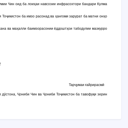
умии Чин оид ба лоиҳаи навсозии инфрасохтори бандари Кулма
 Тоҷикистон ба имзо расонад ва ҳангоми зарурат ба матни онҳо
 сана ва маҳалли баимзорасонии ёддоштҳои табодулии мазкурро
2
Тарҷумаи ғайрирасмӣ
 дӯстона, Ҷониби Чин ва Ҷониби Тоҷикистон ба тавофуқи зерин