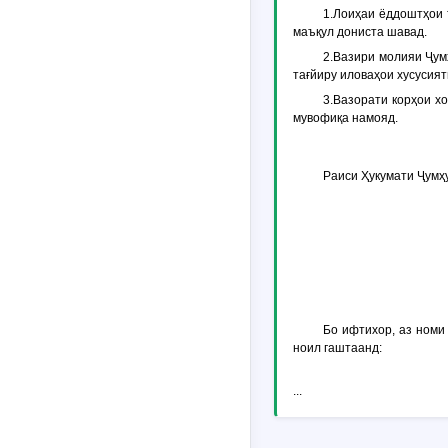
1.Лоиҳаи ёддоштҳои 
маъқул дониста шавад.
2.Вазири молияи Ҷум
тағйиру иловаҳои хусусия
3.Вазорати корҳои х
мувофиқа намояд.
Раиси Ҳукумати Ҷумҳ
Бо ифтихор, аз номи
ноил гаштаанд:
...