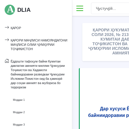
DLIA
ҚАРОР
ҚАРОРИ ҲУКУМАТ
СОЛИ 2026, № 2
КУМИТАИ ДА
ҚАРОРИ МАҶЛИСИ НАМОЯНДАГОНИ
ТОҶИКИСТОН ВА
МАҶЛИСИ ОЛИИ ҶУМҲУРИИ
ҶУМҲУРИИ ИСЛОМИ
ТОҶИКИСТОН
АМНИЯТ
Ёддошти тафоҳум байни Кумитаи
давлатии амнияти миллии Ҷумҳурии
Тоҷикистон ва Хадамоти
байниидоравии разведкаи Ҷумҳурии
Исломии Покистон оид ба ҳамкорӣ
дар соҳаи амният ва мубориза бо
терроризм
Моддаи 1
Дар хусуси 
Моддаи 2
байниидоравии р
Моддаи 3