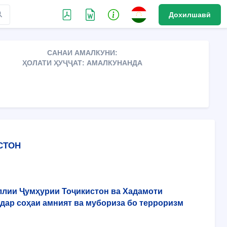
Дохилшавӣ
САНАИ АМАЛКУНИ:
ҲОЛАТИ ҲУҶҶАТ: АМАЛКУНАНДА
СТОН
ллии Ҷумҳурии Тоҷикистон ва Хадамоти
дар соҳаи амният ва мубориза бо терроризм