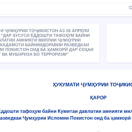
И ҶУМҲУРИИ ТОҶИКИСТОН АЗ 28 АПРЕЛИ
13 "ДАР ХУСУСИ ЁДДОШТИ ТАФОҲУМ БАЙНИ
ВЛАТИИ АМНИЯТИ МИЛЛИИ ҶУМҲУРИИ
 ХАДАМОТИ БАЙНИИДОРАВИИ РАЗВЕДКАИ
И ПОКИСТОН ОИД БА ҲАМКОРӢ ДАР СОҲАИ
 ВА МУБОРИЗА БО ТЕРРОРИЗМ"
ҲУКУМАТИ ҶУМҲУРИИ ТОҶИКИ
ҚАРОР
Ёддошти тафоҳум байни Кумитаи давлатии амнияти ми
азведкаи Ҷумҳурии Исломии Покистон оид ба ҳамкорӣ 