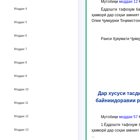
Мутобиқи
моддаи 12
Қ
Моддаи 4
Ёддошти тафоҳум ба
ҳамкорӣ дар соҳаи амният
Олии Ҷумҳурии Тоҷикистон
Моддаи 5
Моддаи 6
Раиси Ҳукумати Ҷумҳ
Моддаи 7
Моддаи 8
Моддаи 9
Моддаи 10
Дар хусуси тас
байниидоравии р
Моддаи 11
Моддаи 12
Мутобиқи
моддаи 57
К
1.Ёддошти тафоҳум 
Моддаи 13
ҳамкорӣ дар соҳаи амният 
...