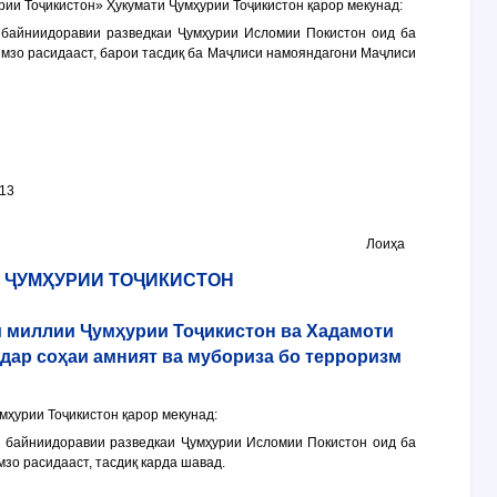
и Тоҷикистон» Ҳукумати Ҷумҳурии Тоҷикистон қарор мекунад:
 байниидоравии разведкаи Ҷумҳурии Исломии Покистон оид ба
мзо расидааст, барои тасдиқ ба Маҷлиси намояндагони Маҷлиси
213
Лоиҳа
 ҶУМҲУРИИ ТОҶИКИСТОН
и миллии Ҷумҳурии Тоҷикистон ва Хадамоти
дар соҳаи амният ва мубориза бо терроризм
ҳурии Тоҷикистон қарор мекунад:
 байниидоравии разведкаи Ҷумҳурии Исломии Покистон оид ба
зо расидааст, тасдиқ карда шавад.