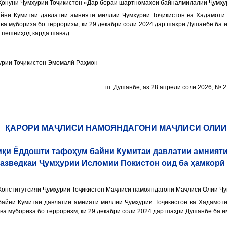
онуни Ҷумҳурии Тоҷикистон «Дар бораи шартномаҳои байналмилалии Ҷумҳури
йни Кумитаи давлатии амнияти миллии Ҷумҳурии Тоҷикистон ва Хадамоти
 ва мубориза бо терроризм, ки
29 декабри соли 2024 дар шаҳри Душанбе
ба и
 пешниҳод карда шавад.
урии Тоҷикистон Эмомалӣ Раҳмон
ш. Душанбе, аз 28 апрели соли 2026, № 
ҚАРОРИ МАҶЛИСИ НАМОЯНДАГОНИ МАҶЛИСИ ОЛИИ
диқи Ёддошти тафоҳум байни Кумитаи давлатии амният
азведкаи Ҷумҳурии Исломии Покистон оид ба ҳамкорӣ 
онститутсияи Ҷумҳурии Тоҷикистон Маҷлиси намояндагони Маҷлиси Олии Ҷум
байни Кумитаи давлатии амнияти миллии Ҷумҳурии Тоҷикистон ва Хадамоти
ва мубориза бо терроризм, ки 29 декабри соли 2024 дар шаҳри Душанбе ба им