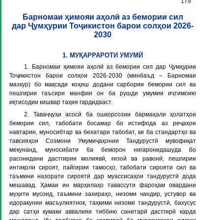
179
Барномаи ҳимояи аҳолӣ аз бемории сил
дар Ҷумҳурии Тоҷикистон барои солҳои 2026-
2030
1. МУҚАРРАРОТИ УМУМӢ
1. Барномаи ҳимояи аҳолӣ аз бемории сил дар Ҷумҳурии
Тоҷикистон барои солҳои 2026-2030 (минбаъд –
Барномаи
мазкур
) бо мақсади коҳиш додани сарбории бемории сил ва
пешгирии таъсири манфии он ба рушди умумии иҷтимоию
иқтисодии кишвар таҳия гардидааст.
2. Таваҷҷуҳи асосӣ ба ошкорсозии бармаҳали ҳолатҳои
бемории сил, табобати босамар бо истифода аз реҷаҳои
навтарин, муносибтар ва бехатари табобат, ки ба стандартҳо ва
тавсияҳои Созмони Умумиҷаҳонии Тандурустӣ мувофиқат
мекунанд, муносибати ба беморон нигаронидашуда бо
расонидани дастгирии молиявӣ, ғизоӣ ва равонӣ, пешгирии
интиқоли сироят, пайгирии тамосҳо, табобати сирояти сил ва
таъмини назорати сироятӣ дар муассисаҳои тандурустӣ дода
мешавад. Ҳамаи ин марҳилаҳо тавассути фароҳам овардани
муҳити мусоид, таъмини захираҳо, низоми чандир, устувор ва
идоракунии масъулиятнок, таҳкими низоми тандурустӣ, бахусус
дар сатҳи кумаки аввалияи тиббию санитарӣ дастгирӣ карда