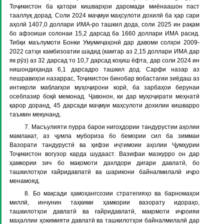
Тоҷикистон ба қатори кишварҳои даромади миёнаашон паст
тааллуқ дорад. Соли 2024 маҷмуи маҳсулоти дохилӣ ба ҳар сари
аҳолӣ 1407,0 доллари ИМА-ро ташкил дода, соли 2025 ин рақам
бо афзоиши солонаи 15,2 дарсад ба 1660 доллари ИМА расид.
Тибқи маълумоти Бонки Умумиҷаҳонӣ дар давоми солҳои 2009-
2022 сатҳи камбизоатии шадид (камтар аз 2,15 доллари ИМА дар
як рӯз) аз 32 дарсад то 10,7 дарсад коҳиш ёфта, дар соли 2024 ин
нишондиҳанда 6,1 дарсадро ташкил дод. Сарфи назар аз
пешравиҳои назаррас, Тоҷикистон бинобар вобастагии зиёдаш аз
интиқоли маблағҳои муҳоҷирони корӣ, ба зарбаҳои берунаи
осебпазир боқӣ мемонад. Ҷавонон, ки дар муҳоҷирати меҳнатӣ
қарор доранд, 45 дарсади маҷмуи маҳсулоти дохилии кишварро
таъмин мекунанд.
7. Масъулияти пурра барои нигоҳдории тандурустии аҳолии
мамлакат, аз ҷумла мубориза бо бемории сил ба зиммаи
Вазорати тандурустӣ ва ҳифзи иҷтимоии аҳолии Ҷумҳурии
Тоҷикистон вогузор карда шудааст. Вазифаи мазкурро он дар
ҳамкории зич бо мақомоти дахлдори дигари давлатӣ, бо
ташкилотҳои ғайридавлатӣ ва шарикони байналмилалӣ иҷро
менамояд.
8. Бо мақсади ҳамоҳангсозии стратегияҳо ва барномаҳои
миллӣ, инчунин таҳкими ҳамкории вазорату идораҳо,
ташкилотҳои давлатӣ ва ғайридавлатӣ, мақомоти иҷроияи
маҳаллии ҳокимияти давлатӣ ва ташкилотҳои байналмилалӣ дар