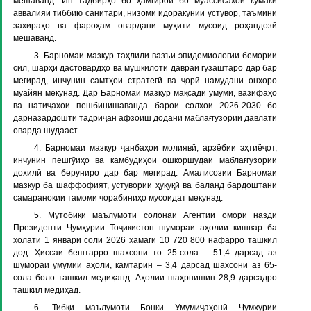
мешаванд. Ин тадбирҳо бо ҳамгироӣ бо муассисаҳои кумаки
аввалияи тиббию санитарӣ, низоми идоракунии устувор, таъмини
захираҳо ва фароҳам овардани муҳити мусоид роҳандозӣ
мешаванд.
3. Барномаи мазкур таҳлили вазъи эпидемиологии бемории
сил, шарҳи дастовардҳо ва мушкилоти давраи гузаштаро дар бар
мегирад, инчунин самтҳои стратегӣ ва ҷорӣ намудани онҳоро
муайян мекунад. Дар Барномаи мазкур мақсади умумӣ, вазифаҳо
ва натиҷаҳои пешбинишаванда барои солҳои 2026-2030 бо
дарназардошти тадриҷан афзоиш додани маблағгузории давлатӣ
оварда шудааст.
4. Барномаи мазкур ҷанбаҳои молиявӣ, арзёбии эҳтиёҷот,
инчунин пешгӯиҳо ва камбудиҳои ошкоршудаи маблағгузории
дохилӣ ва беруниро дар бар мегирад. Амалисозии Барномаи
мазкур ба шаффофият, устувории ҳуқуқӣ ва баланд бардоштани
самаранокии тамоми чорабиниҳо мусоидат мекунад.
5. Мутобиқи маълумоти солонаи Агентии омори назди
Президенти Ҷумҳурии Тоҷикистон шумораи аҳолии кишвар ба
ҳолати 1 январи соли 2026 ҳамагӣ 10 720 800 нафарро ташкил
дод. Ҳиссаи бештарро шахсони то 25-сола – 51,4 дарсад аз
шумораи умумии аҳолӣ, камтарин – 3,4 дарсад шахсони аз 65-
сола боло ташкил медиҳанд. Аҳолии шаҳрнишин 28,9 дарсадро
ташкил медиҳад.
6. Тибқи маълумоти Бонки Умумиҷаҳонӣ Ҷумҳурии