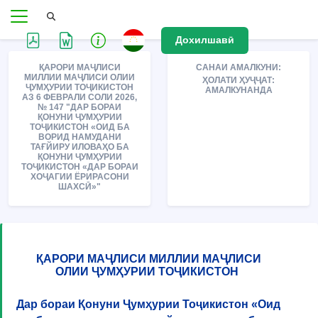
Дохилшавӣ
ҚАРОРИ МАҶЛИСИ
САНАИ АМАЛКУНИ:
МИЛЛИИ МАҶЛИСИ ОЛИИ
ҲОЛАТИ ҲУҶҶАТ:
ҶУМҲУРИИ ТОҶИКИСТОН
АМАЛКУНАНДА
АЗ 6 ФЕВРАЛИ СОЛИ 2026,
№ 147 "ДАР БОРАИ
ҚОНУНИ ҶУМҲУРИИ
ТОҶИКИСТОН «ОИД БА
ВОРИД НАМУДАНИ
ТАҒЙИРУ ИЛОВАҲО БА
ҚОНУНИ ҶУМҲУРИИ
ТОҶИКИСТОН «ДАР БОРАИ
ХОҶАГИИ ЁРИРАСОНИ
ШАХСӢ»"
ҚАРОРИ МАҶЛИСИ МИЛЛИИ МАҶЛИСИ
ОЛИИ ҶУМҲУРИИ ТОҶИКИСТОН
Дар бораи Қонуни Ҷумҳурии Тоҷикистон «Оид