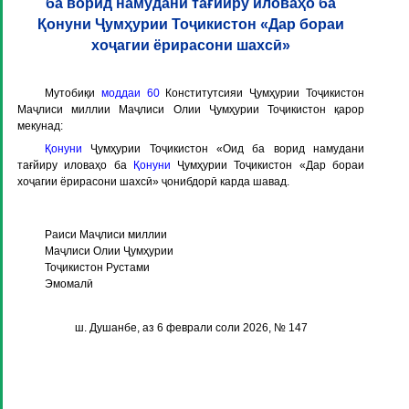
ба ворид намудани тағйиру иловаҳо ба
Қонуни Ҷумҳурии Тоҷикистон «Дар бораи
хоҷагии ёрирасони шахсӣ»
Мутобиқи
моддаи 60
Конститутсияи Ҷумҳурии Тоҷикистон
Маҷлиси миллии Маҷлиси Олии Ҷумҳурии Тоҷикистон қарор
мекунад:
Қонуни
Ҷумҳурии Тоҷикистон «Оид ба ворид намудани
тағйиру иловаҳо ба
Қонуни
Ҷумҳурии Тоҷикистон «Дар бораи
хоҷагии ёрирасони шахсӣ» ҷонибдорӣ карда шавад.
Раиси Маҷлиси миллии
Маҷлиси Олии Ҷумҳурии
Тоҷикистон Рустами
Эмомалӣ
ш. Душанбе, аз 6 феврали соли 2026, № 147