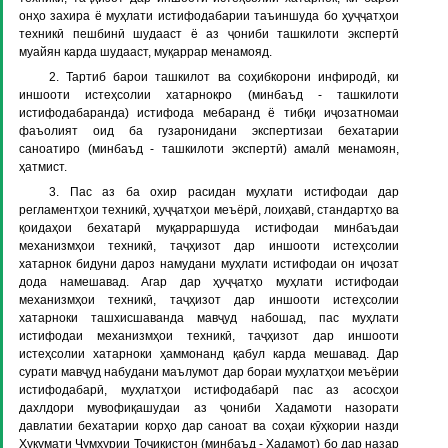
онҳо захира ё муҳлати истифодабарии таъиншуда бо ҳуҷҷатҳои
техникӣ пешбинӣ шудааст ё аз ҷониби ташкилоти экспертӣ
муайян карда шудааст, муқаррар менамояд.
2. Тартиб барои ташкилот ва соҳибкорони инфиродӣ, ки
иншооти истеҳсолии хатарнокро (минбаъд - ташкилоти
истифодабаранда) истифода мебаранд ё тибқи иҷозатномаи
фаъолият оид ба гузаронидани экспертизаи бехатарии
саноатиро (минбаъд - ташкилоти экспертӣ) амалӣ менамоян,
ҳатмист.
3. Пас аз ба охир расидан муҳлати истифодаи дар
регламентҳои техникӣ, ҳуҷҷатҳои меъёрӣ, лоиҳавӣ, стандартҳо ва
қоидаҳои бехатарӣ муқарраршуда истифодаи минбаъдаи
механизмҳои техникӣ, таҷҳизот дар иншооти истеҳсолии
хатарнок бидуни дароз намудани муҳлати истифодаи он иҷозат
дода намешавад. Агар дар ҳуҷҷатҳо муҳлати истифодаи
механизмҳои техникӣ, таҷҳизот дар иншооти истеҳсолии
хатарноки ташхисшаванда мавҷуд набошад, пас муҳлати
истифодаи механизмҳои техникӣ, таҷҳизот дар иншооти
истеҳсолии хатарноки ҳаммонанд қабул карда мешавад. Дар
сурати мавҷуд набудани маълумот дар бораи муҳлатҳои меъёрии
истифодабарӣ, муҳлатҳои истифодабарӣ пас аз асосҳои
дахлдори мувофиқашудаи аз ҷониби Хадамоти назорати
давлатии бехатарии корҳо дар саноат ва соҳаи кӯҳкории назди
Ҳукумати Ҷумҳурии Тоҷикистон (минбаъд - Хадамот) бо дар назар