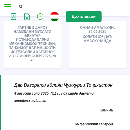
Дохилшавӣ
ТАРТИБИ ДАРОЗ
САНАИ АМАЛКУНИ:
НАМУДАНИ МУҲЛАТИ
26.09.2025
БЕХАТАР
ҲОЛАТИ ҲУҶҶАТ:
ИСТИФОДАБАРИИ
АМАЛКУНАНДА
МЕХАНИЗМҲОИ ТЕХНИКӢ,
ТАҶҲИЗОТ ДАР ИНШООТИ
ИСТЕҲСОЛИИ ХАТАРНОК
АЗ 17 ИЮЛИ СОЛИ 2025, №
43
Дар Вазорати адлияи Ҷумҳурии Тоҷикистон
4 августи соли 2025, №1353 ба қайди давлатӣ
гирифта шудааст
Замима
ба фармоиши сардори