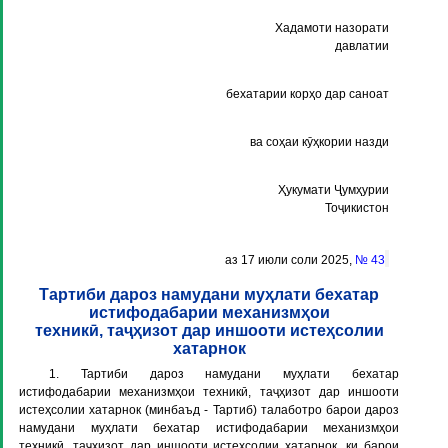
Хадамоти назорати
давлатии
бехатарии корҳо дар саноат
ва соҳаи кӯҳкории назди
Ҳукумати Ҷумҳурии
Тоҷикистон
аз 17 июли соли 2025,
№ 43
Тартиби дароз намудани муҳлати бехатар
истифодабарии механизмҳои
техникӣ, таҷҳизот дар иншооти истеҳсолии
хатарнок
1. Тартиби дароз намудани муҳлати бехатар
истифодабарии механизмҳои техникӣ, таҷҳизот дар иншооти
истеҳсолии хатарнок (минбаъд -
Тартиб
) талаботро барои дароз
намудани муҳлати бехатар истифодабарии механизмҳои
техникӣ, таҷҳизот дар иншооти истеҳсолии хатарнок, ки барои