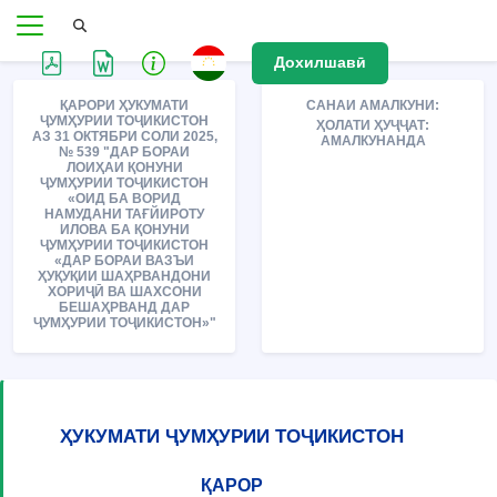
Дохилшавӣ
ҚАРОРИ ҲУКУМАТИ
САНАИ АМАЛКУНИ:
ҶУМҲУРИИ ТОҶИКИСТОН
ҲОЛАТИ ҲУҶҶАТ:
АЗ 31 ОКТЯБРИ СОЛИ 2025,
АМАЛКУНАНДА
№ 539 "ДАР БОРАИ
ЛОИҲАИ ҚОНУНИ
ҶУМҲУРИИ ТОҶИКИСТОН
«ОИД БА ВОРИД
НАМУДАНИ ТАҒЙИРОТУ
ИЛОВА БА ҚОНУНИ
ҶУМҲУРИИ ТОҶИКИСТОН
«ДАР БОРАИ ВАЗЪИ
ҲУҚУҚИИ ШАҲРВАНДОНИ
ХОРИҶӢ ВА ШАХСОНИ
БЕШАҲРВАНД ДАР
ҶУМҲУРИИ ТОҶИКИСТОН»"
ҲУКУМАТИ ҶУМҲУРИИ ТОҶИКИСТОН
ҚАРОР