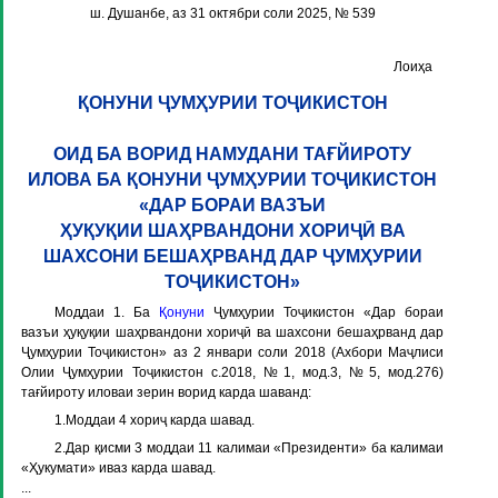
ш. Душанбе, аз 31 октябри соли 2025, № 539
Лоиҳа
ҚОНУНИ ҶУМҲУРИИ ТОҶИКИСТОН
ОИД БА ВОРИД НАМУДАНИ ТАҒЙИРОТУ
ИЛОВА БА ҚОНУНИ ҶУМҲУРИИ ТОҶИКИСТОН
«ДАР БОРАИ ВАЗЪИ
ҲУҚУҚИИ ШАҲРВАНДОНИ ХОРИҶӢ ВА
ШАХСОНИ БЕШАҲРВАНД ДАР ҶУМҲУРИИ
ТОҶИКИСТОН»
Моддаи 1.
Ба
Қонуни
Ҷумҳурии Тоҷикистон «Дар бораи
вазъи ҳуқуқии шаҳрвандони хориҷӣ ва шахсони бешаҳрванд дар
Ҷумҳурии Тоҷикистон» аз 2 январи соли 2018 (Ахбори Маҷлиси
Олии Ҷумҳурии Тоҷикистон с.2018, №1, мод.3, №5, мод.276)
тағйироту иловаи зерин ворид карда шаванд:
1.Моддаи 4 хориҷ карда шавад.
2.Дар қисми 3 моддаи 11 калимаи «Президенти» ба калимаи
«Ҳукумати» иваз карда шавад.
...