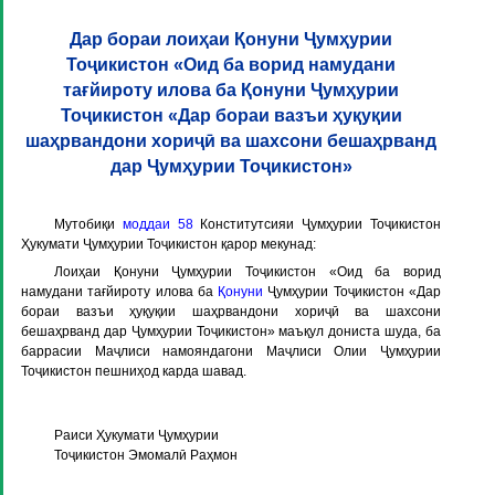
Дар бораи лоиҳаи Қонуни Ҷумҳурии
Тоҷикистон «Оид ба ворид намудани
тағйироту илова ба Қонуни Ҷумҳурии
Тоҷикистон «Дар бораи вазъи ҳуқуқии
шаҳрвандони хориҷӣ ва шахсони бешаҳрванд
дар Ҷумҳурии Тоҷикистон»
Мутобиқи
моддаи 58
Конститутсияи Ҷумҳурии Тоҷикистон
Ҳукумати Ҷумҳурии Тоҷикистон қарор мекунад:
Лоиҳаи Қонуни Ҷумҳурии Тоҷикистон «Оид ба ворид
намудани тағйироту илова ба
Қонуни
Ҷумҳурии Тоҷикистон «Дар
бораи вазъи ҳуқуқии шаҳрвандони хориҷӣ ва шахсони
бешаҳрванд дар Ҷумҳурии Тоҷикистон» маъқул дониста шуда, ба
баррасии Маҷлиси намояндагони Маҷлиси Олии Ҷумҳурии
Тоҷикистон пешниҳод карда шавад.
Раиси Ҳукумати Ҷумҳурии
Тоҷикистон Эмомалӣ Раҳмон