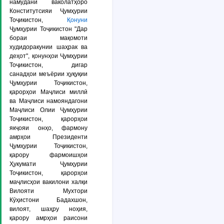
намудани ваколатҳоро
Конститутсияи Ҷумҳурии
Тоҷикистон,
Қонуни
Ҷумҳурии Тоҷикистон "Дар
бораи мақомоти
худидоракунии шаҳрак ва
деҳот", қонунҳои Ҷумҳурии
Тоҷикистон, дигар
санадҳои меъёрии ҳуқуқии
Ҷумҳурии Тоҷикистон,
қарорҳои Маҷлиси миллӣ
ва Маҷлиси намояндагони
Маҷлиси Олии Ҷумҳурии
Тоҷикистон, қарорҳои
якҷояи онҳо, фармону
амрҳои Президенти
Ҷумҳурии Тоҷикистон,
қарору фармоишҳои
Ҳукумати Ҷумҳурии
Тоҷикистон, қарорҳои
маҷлисҳои вакилони халқи
Вилояти Мухтори
Кӯҳистони Бадахшон,
вилоят, шаҳру ноҳия,
қарору амрҳои раисони