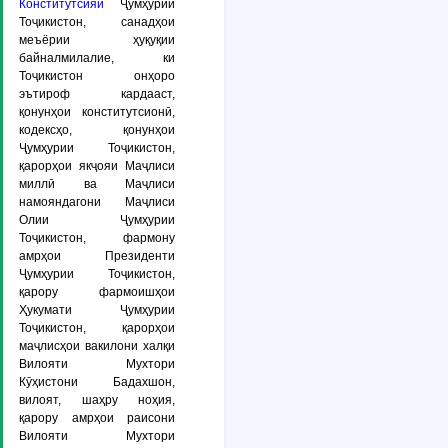
Конститутсияи
Ҷумҳурии
Тоҷикистон, санадҳои
меъёрии ҳуқуқии
байналмилалие, ки
Тоҷикистон онҳоро
эътироф кардааст,
қонунҳои конститутсионӣ,
кодексҳо, қонунҳои
Ҷумҳурии Тоҷикистон,
қарорҳои якҷояи Маҷлиси
миллӣ ва Маҷлиси
намояндагони Маҷлиси
Олии Ҷумҳурии
Тоҷикистон, фармону
амрҳои Президенти
Ҷумҳурии Тоҷикистон,
қарору фармоишҳои
Ҳукумати Ҷумҳурии
Тоҷикистон, қарорҳои
маҷлисҳои вакилони халқи
Вилояти Мухтори
Кӯҳистони Бадахшон,
вилоят, шаҳру ноҳия,
қарору амрҳои раисони
Вилояти Мухтори