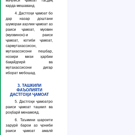
маҷлиси ҷамоат тасдиқ
карда мешаванд.
4. Дастгоҳи ҷамоат бо
дар назар доштани
шумораи аҳолии ҷамоат аз
раиси ҷамоат, муовин
(муовинон)-и раиси
ҷамоат, котиби ҷамоат,
сармутахассисон,
мутахассисони пешбар,
нозири мизи ҳарбии
бақайдгирӣ ва
мутахассисони дигар
иборат мебошад.
3. ТАШКИЛИ
ФАЪОЛИЯТИ
ДАСТГОҲИ ҶАМОАТ
5. Дастгоҳи ҷамоатро
раиси ҷамоат ташкил ва
роҳбарӣ менамояд.
6. Таъмини шароити
зарурӣ барои аз ҷониби
раиси ҷамоат амалӣ