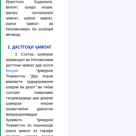
Кӯҳистони Бадахшон,
вилоят, шаҳру ноҳия,
қарору супоришҳои
ҷамоат, шӯрои ҷамоат,
раиси ҷамоат ва
Низомномаро ба роҳбарӣ
мегирад.
2. ДАСТГОҲИ ҶАМОАТ
3. Сохтор, шумораи
кормандон ва Низомномаи
дастгоҳи ҷамоат дар асоси
Қонуни
Ҷумҳурии
Тоҷикистон "Дар бораи
мақомоти худидоракунии
шаҳрак ва деҳот" ва тибқи
сохтори намунавии
тасдиқгардида дар доираи
шумораи ниҳоии
хизматчиёни давлатии
муқаррарнамудаи
Ҳукумати Ҷумҳурии
Тоҷикистон бо пешниҳоди
раиси ҷамоат аз тарафи