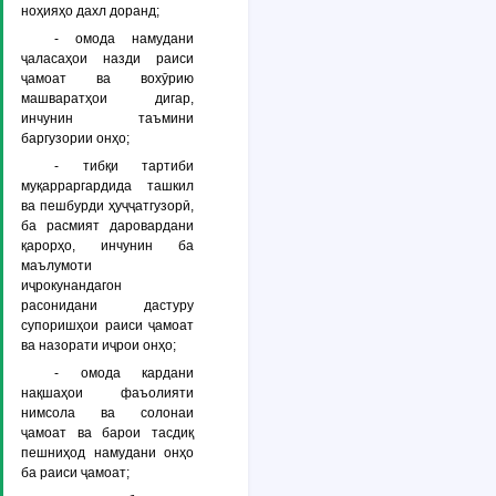
ноҳияҳо дахл доранд;
- омода намудани
ҷаласаҳои назди раиси
ҷамоат ва вохӯрию
машваратҳои дигар,
инчунин таъмини
баргузории онҳо;
- тибқи тартиби
муқарраргардида ташкил
ва пешбурди ҳуҷҷатгузорӣ,
ба расмият даровардани
қарорҳо, инчунин ба
маълумоти
иҷрокунандагон
расонидани дастуру
супоришҳои раиси ҷамоат
ва назорати иҷрои онҳо;
- омода кардани
нақшаҳои фаъолияти
нимсола ва солонаи
ҷамоат ва барои тасдиқ
пешниҳод намудани онҳо
ба раиси ҷамоат;