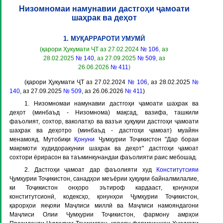
Низомномаи намунавии дастгоҳи ҷамоати
шаҳрак ва деҳот
1. МУҚАРРАРОТИ УМУМӢ
(қарори Ҳукумати ҶТ аз 27.02.2024
№ 106
, аз
28.02.2025
№ 140
, аз 27.09.2025
№ 509
, аз
26.06.2026
№ 411
)
(қарори Ҳукумати ҶТ аз 27.02.2024
№ 106
, аз 28.02.2025
№
140
, аз 27.09.2025
№ 509
, аз 26.06.2026
№ 411
)
1. Низомномаи намунавии дастгоҳи ҷамоати шаҳрак ва
деҳот (минбаъд -
Низомнома
) мақсад, вазифа, ташкили
фаъолият, сохтор, ваколатҳо ва вазъи ҳуқуқии дастгоҳи ҷамоати
шаҳрак ва деҳотро (минбаъд -
дастгоҳи ҷамоат
) муайян
менамояд. Мутобиқи
Қонуни
Ҷумҳурии Тоҷикистон "Дар бораи
мақомоти худидоракунии шаҳрак ва деҳот" дастгоҳи ҷамоат
сохтори ёрирасон ва таъминкунандаи фаъолияти раис мебошад.
2. Дастгоҳи ҷамоат дар фаъолияти худ
Конститутсияи
Ҷумҳурии Тоҷикистон, санадҳои меъёрии ҳуқуқии байналмилалие,
ки Тоҷикистон онҳоро эътироф кардааст, қонунҳои
конститутсионӣ, кодексҳо, қонунҳои Ҷумҳурии Тоҷикистон,
қарорҳои якҷояи Маҷлиси миллӣ ва Маҷлиси намояндагони
Маҷлиси Олии Ҷумҳурии Тоҷикистон, фармону амрҳои