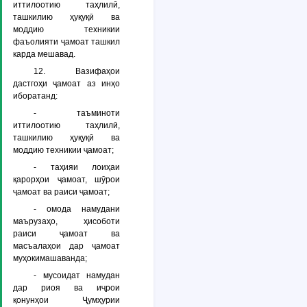
иттилоотию таҳлилӣ,
ташкилию ҳуқуқӣ ва
моддию техникии
фаъолияти ҷамоат ташкил
карда мешавад.
12. Вазифаҳои
дастгоҳи ҷамоат аз инҳо
иборатанд:
- таъминоти
иттилоотию таҳлилӣ,
ташкилию ҳуқуқӣ ва
моддию техникии ҷамоат;
- таҳияи лоиҳаи
қарорҳои ҷамоат, шӯрои
ҷамоат ва раиси ҷамоат;
- омода намудани
маърузаҳо, ҳисоботи
раиси ҷамоат ва
масъалаҳои дар ҷамоат
муҳокимашаванда;
- мусоидат намудан
дар риоя ва иҷрои
қонунҳои Ҷумҳурии