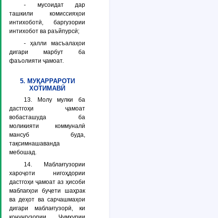
- мусоидат дар
ташкили комиссияҳои
интихоботӣ, баргузории
интихобот ва раъйпурсӣ;
- ҳалли масъалаҳои
дигари марбут ба
фаъолияти ҷамоат.
5. МУҚАРРАРОТИ
ХОТИМАВӢ
13. Молу мулки ба
дастгоҳи ҷамоат
вобасташуда ба
моликияти коммуналӣ
мансуб буда,
тақсимнашаванда
мебошад.
14. Маблағгузории
хароҷоти нигоҳдории
дастгоҳи ҷамоат аз ҳисоби
маблағҳои буҷети шаҳрак
ва деҳот ва сарчашмаҳои
дигари маблағгузорӣ, ки
қонунгузории Ҷумҳурии