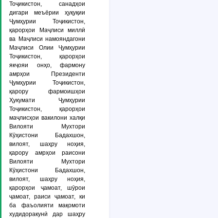
Тоҷикистон, санадҳои
дигари меъёрии ҳуқуқии
Ҷумҳурии Тоҷикистон,
қарорҳои Маҷлиси миллӣ
ва Маҷлиси намояндагони
Маҷлиси Олии Ҷумҳурии
Тоҷикистон, қарорҳои
якҷояи онҳо, фармону
амрҳои Президенти
Ҷумҳурии Тоҷикистон,
қарору фармоишҳои
Ҳукумати Ҷумҳурии
Тоҷикистон, қарорҳои
маҷлисҳои вакилони халқи
Вилояти Мухтори
Кӯҳистони Бадахшон,
вилоят, шаҳру ноҳия,
қарору амрҳои раисони
Вилояти Мухтори
Кӯҳистони Бадахшон,
вилоят, шаҳру ноҳия,
қарорҳои ҷамоат, шӯрои
ҷамоат, раиси ҷамоат, ки
ба фаъолияти мақомоти
худидоракунӣ дар шаҳру