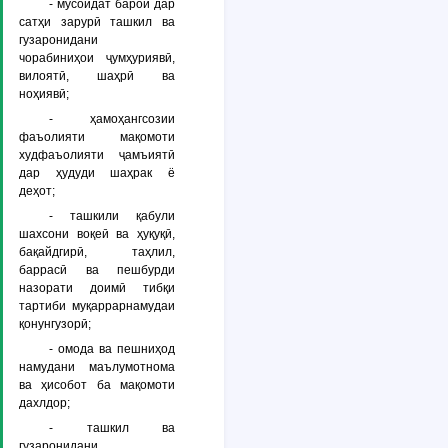
- мусоидат барои дар
сатҳи зарурӣ ташкил ва
гузаронидани
чорабиниҳои ҷумҳуриявӣ,
вилоятӣ, шаҳрӣ ва
ноҳиявӣ;
- ҳамоҳангсозии
фаъолияти мақомоти
худфаъолияти ҷамъиятӣ
дар ҳудуди шаҳрак ё
деҳот;
- ташкили қабули
шахсони воқеӣ ва ҳуқуқӣ,
бақайдгирӣ, таҳлил,
баррасӣ ва пешбурди
назорати доимӣ тибқи
тартиби муқаррарнамудаи
қонунгузорӣ;
- омода ва пешниҳод
намудани маълумотнома
ва ҳисобот ба мақомоти
дахлдор;
- ташкил ва
гузаронидани