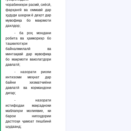
чорабиниҳои расмӣ, сиёсӣ,
фарҳангӣ ва оммавӣ дар
ҳудуди шаҳрак ё деҳот дар
мувофиқа бо мақомоти
дахлдор;
- ба роҳ мондани
робита ва ҳамкориҳо бо
ташкилотҳои
байналмилалӣ ва
минтақавӣ дар мувофиқа
бо мақомоти ваколатдори
давлатӣ;
- назорати риояи
интизоми меҳнат дар
байни хизматчиёни
давлатӣ ва кормандони
дигар;
- назорати
истифодаи мақсадноки
маблағҳои молиявие, ки
барои нигоҳдории
дастгоҳи ҷамоат пешбинӣ
шудаанд;