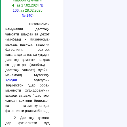
(қарори Ҳукумати
ҶТ аз 27.02.2024
№
106
, аз 28.02.2025
№ 140
)
1. Низомномаи
намунавии дастгоҳи
ҷамоати шаҳрак ва деҳот
(минбаъд -
Низомнома
)
мақсад, вазифа, ташкили
фаъолият, сохтор,
ваколатҳо ва вазъи ҳуқуқии
дастгоҳи ҷамоати шаҳрак
ва деҳотро (минбаъд -
дастгоҳи ҷамоат
) муайян
менамояд. Мутобиқи
Қонуни
Ҷумҳурии
Тоҷикистон "Дар бораи
мақомоти худидоракунии
шаҳрак ва деҳот" дастгоҳи
ҷамоат сохтори ёрирасон
ва таъминкунандаи
фаъолияти раис мебошад.
2. Дастгоҳи ҷамоат
дар фаъолияти худ