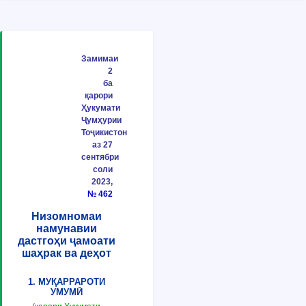
Замимаи
2
ба
қарори
Ҳукумати
Ҷумҳурии
Тоҷикистон
аз 27
сентябри
соли
2023,
№ 462
Низомномаи
намунавии
дастгоҳи ҷамоати
шаҳрак ва деҳот
1. МУҚАРРАРОТИ
УМУМӢ