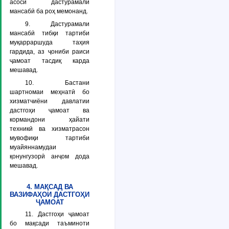
асоси дастурамали
мансабӣ ба роҳ мемонанд.
9. Дастурамали
мансабӣ тибқи тартиби
муқарраршуда таҳия
гардида, аз ҷониби раиси
ҷамоат тасдиқ карда
мешавад.
10. Бастани
шартномаи меҳнатӣ бо
хизматчиёни давлатии
дастгоҳи ҷамоат ва
кормандони ҳайати
техникӣ ва хизматрасон
мувофиқи тартиби
муайяннамудаи
қонунгузорӣ анҷом дода
мешавад.
4. МАҚСАД ВА
ВАЗИФАҲОИ ДАСТГОҲИ
ҶАМОАТ
11. Дастгоҳи ҷамоат
бо мақсади таъминоти