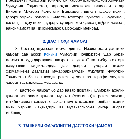
Президенти Ҷумҳурии Тоҷикистон, қарору фармоишҳои Ҳукумати
Ҷумҳурии Тоҷикистон, қарорҳои маҷлисҳои вакилони халқи
Вилояти Мухтори Кӯҳистони Бадахшон, вилоят, шаҳру ноҳия,
қарору амрҳои раисони Вилояти Мухтори Кӯҳистони Бадахшон,
вилоят, шаҳру ноҳия, қарору супоришҳои ҷамоат, шӯрои ҷамоат,
раиси ҷамоат ва Низомномаро ба роҳбарӣ мегирад.
2. ДАСТГОҲИ ҶАМОАТ
3. Сохтор, шумораи кормандон ва Низомномаи дастгоҳи
ҷамоат дар асоси
Қонуни
Ҷумҳурии Тоҷикистон "Дар бораи
мақомоти худидоракунии шаҳрак ва деҳот" ва тибқи сохтори
намунавии тасдиқгардида дар доираи шумораи ниҳоии
хизматчиёни давлатии муқаррарнамудаи Ҳукумати Ҷумҳурии
Тоҷикистон бо пешниҳоди раиси ҷамоат аз тарафи маҷлиси
ҷамоат тасдиқ карда мешаванд.
4. Дастгоҳи ҷамоат бо дар назар доштани шумораи аҳолии
ҷамоат аз раиси ҷамоат, муовин (муовинон)-и раиси ҷамоат,
котиби ҷамоат, сармутахассисон, мутахассисони пешбар, нозири
мизи ҳарбии бақайдгирӣ ва мутахассисони дигар иборат
мебошад.
3. ТАШКИЛИ ФАЪОЛИЯТИ ДАСТГОҲИ ҶАМОАТ
...