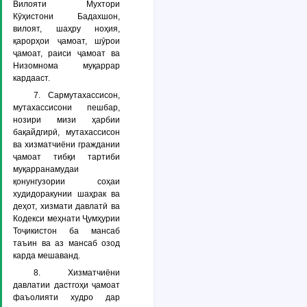
Вилояти Мухтори
Кӯҳистони Бадахшон,
вилоят, шаҳру ноҳия,
қарорҳои ҷамоат, шӯрои
ҷамоат, раиси ҷамоат ва
Низомнома муқаррар
кардааст.
7. Сармутахассисон,
мутахассисони пешбар,
нозири мизи ҳарбии
бақайдгирӣ, мутахассисон
ва хизматчиёни граждании
ҷамоат тибқи тартиби
муқарранамудаи
қонунгузории соҳаи
худидоракунии шаҳрак ва
деҳот, хизмати давлатӣ ва
Кодекси меҳнати Ҷумҳурии
Тоҷикистон ба мансаб
таъин ва аз мансаб озод
карда мешаванд.
8. Хизматчиёни
давлатии дастгоҳи ҷамоат
фаъолияти худро дар