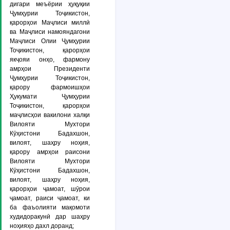
дигари меъёрии ҳуқуқии
Ҷумҳурии Тоҷикистон,
қарорҳои Маҷлиси миллӣ
ва Маҷлиси намояндагони
Маҷлиси Олии Ҷумҳурии
Тоҷикистон, қарорҳои
якҷояи онҳо, фармону
амрҳои Президенти
Ҷумҳурии Тоҷикистон,
қарору фармоишҳои
Ҳукумати Ҷумҳурии
Тоҷикистон, қарорҳои
маҷлисҳои вакилони халқи
Вилояти Мухтори
Кӯҳистони Бадахшон,
вилоят, шаҳру ноҳия,
қарору амрҳои раисони
Вилояти Мухтори
Кӯҳистони Бадахшон,
вилоят, шаҳру ноҳия,
қарорҳои ҷамоат, шӯрои
ҷамоат, раиси ҷамоат, ки
ба фаъолияти мақомоти
худидоракунӣ дар шаҳру
ноҳияҳо дахл доранд;