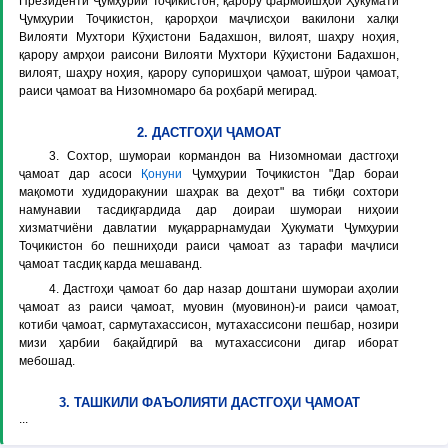
Президенти Ҷумҳурии Тоҷикистон, қарору фармоишҳои Ҳукумати
Ҷумҳурии Тоҷикистон, қарорҳои маҷлисҳои вакилони халқи
Вилояти Мухтори Кӯҳистони Бадахшон, вилоят, шаҳру ноҳия,
қарору амрҳои раисони Вилояти Мухтори Кӯҳистони Бадахшон,
вилоят, шаҳру ноҳия, қарору супоришҳои ҷамоат, шӯрои ҷамоат,
раиси ҷамоат ва Низомномаро ба роҳбарӣ мегирад.
2. ДАСТГОҲИ ҶАМОАТ
3. Сохтор, шумораи кормандон ва Низомномаи дастгоҳи
ҷамоат дар асоси
Қонуни
Ҷумҳурии Тоҷикистон "Дар бораи
мақомоти худидоракунии шаҳрак ва деҳот" ва тибқи сохтори
намунавии тасдиқгардида дар доираи шумораи ниҳоии
хизматчиёни давлатии муқаррарнамудаи Ҳукумати Ҷумҳурии
Тоҷикистон бо пешниҳоди раиси ҷамоат аз тарафи маҷлиси
ҷамоат тасдиқ карда мешаванд.
4. Дастгоҳи ҷамоат бо дар назар доштани шумораи аҳолии
ҷамоат аз раиси ҷамоат, муовин (муовинон)-и раиси ҷамоат,
котиби ҷамоат, сармутахассисон, мутахассисони пешбар, нозири
мизи ҳарбии бақайдгирӣ ва мутахассисони дигар иборат
мебошад.
3. ТАШКИЛИ ФАЪОЛИЯТИ ДАСТГОҲИ ҶАМОАТ
...