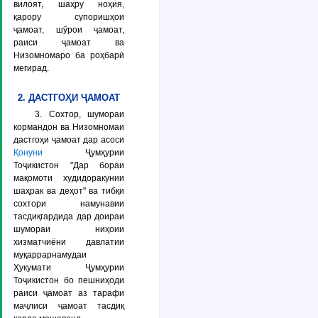
вилоят, шаҳру ноҳия,
қарору супоришҳои
ҷамоат, шӯрои ҷамоат,
раиси ҷамоат ва
Низомномаро ба роҳбарӣ
мегирад.
2. ДАСТГОҲИ ҶАМОАТ
3. Сохтор, шумораи
кормандон ва Низомномаи
дастгоҳи ҷамоат дар асоси
Қонуни
Ҷумҳурии
Тоҷикистон "Дар бораи
мақомоти худидоракунии
шаҳрак ва деҳот" ва тибқи
сохтори намунавии
тасдиқгардида дар доираи
шумораи ниҳоии
хизматчиёни давлатии
муқаррарнамудаи
Ҳукумати Ҷумҳурии
Тоҷикистон бо пешниҳоди
раиси ҷамоат аз тарафи
маҷлиси ҷамоат тасдиқ