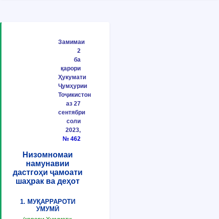
Замимаи
2
ба
қарори
Ҳукумати
Ҷумҳурии
Тоҷикистон
аз 27
сентябри
соли
2023,
№ 462
Низомномаи
намунавии
дастгоҳи ҷамоати
шаҳрак ва деҳот
1. МУҚАРРАРОТИ
УМУМӢ