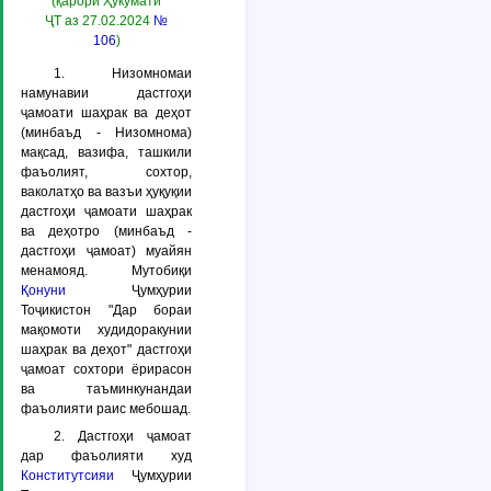
(қарори Ҳукумати
ҶТ аз 27.02.2024
№
106
)
1. Низомномаи
намунавии дастгоҳи
ҷамоати шаҳрак ва деҳот
(минбаъд -
Низомнома
)
мақсад, вазифа, ташкили
фаъолият, сохтор,
ваколатҳо ва вазъи ҳуқуқии
дастгоҳи ҷамоати шаҳрак
ва деҳотро (минбаъд -
дастгоҳи ҷамоат
) муайян
менамояд. Мутобиқи
Қонуни
Ҷумҳурии
Тоҷикистон "Дар бораи
мақомоти худидоракунии
шаҳрак ва деҳот" дастгоҳи
ҷамоат сохтори ёрирасон
ва таъминкунандаи
фаъолияти раис мебошад.
2. Дастгоҳи ҷамоат
дар фаъолияти худ
Конститутсияи
Ҷумҳурии