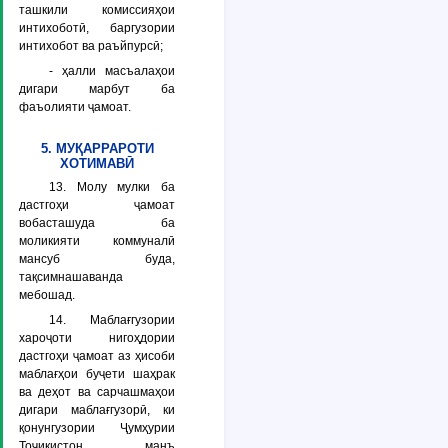
ташкили комиссияҳои
интихоботӣ, баргузории
интихобот ва раъйпурсӣ;
- ҳалли масъалаҳои
дигари марбут ба
фаъолияти ҷамоат.
5. МУҚАРРАРОТИ
ХОТИМАВӢ
13. Молу мулки ба
дастгоҳи ҷамоат
вобасташуда ба
моликияти коммуналӣ
мансуб буда,
тақсимнашаванда
мебошад.
14. Маблағгузории
хароҷоти нигоҳдории
дастгоҳи ҷамоат аз ҳисоби
маблағҳои буҷети шаҳрак
ва деҳот ва сарчашмаҳои
дигари маблағгузорӣ, ки
қонунгузории Ҷумҳурии
Тоҷикистон манъ