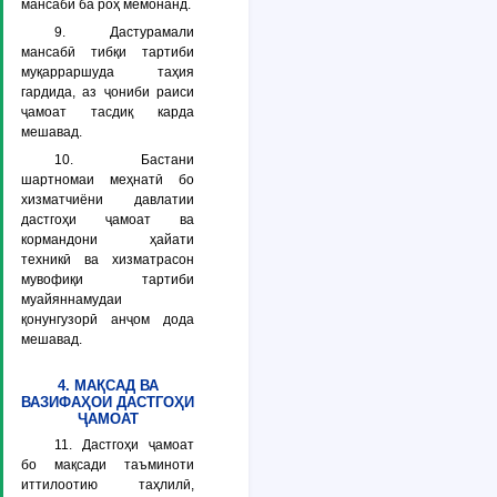
мансабӣ ба роҳ мемонанд.
9. Дастурамали
мансабӣ тибқи тартиби
муқарраршуда таҳия
гардида, аз ҷониби раиси
ҷамоат тасдиқ карда
мешавад.
10. Бастани
шартномаи меҳнатӣ бо
хизматчиёни давлатии
дастгоҳи ҷамоат ва
кормандони ҳайати
техникӣ ва хизматрасон
мувофиқи тартиби
муайяннамудаи
қонунгузорӣ анҷом дода
мешавад.
4. МАҚСАД ВА
ВАЗИФАҲОИ ДАСТГОҲИ
ҶАМОАТ
11. Дастгоҳи ҷамоат
бо мақсади таъминоти
иттилоотию таҳлилӣ,