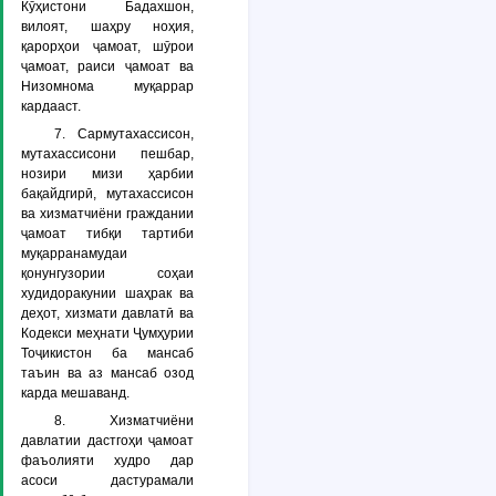
Кӯҳистони Бадахшон,
вилоят, шаҳру ноҳия,
қарорҳои ҷамоат, шӯрои
ҷамоат, раиси ҷамоат ва
Низомнома муқаррар
кардааст.
7. Сармутахассисон,
мутахассисони пешбар,
нозири мизи ҳарбии
бақайдгирӣ, мутахассисон
ва хизматчиёни граждании
ҷамоат тибқи тартиби
муқарранамудаи
қонунгузории соҳаи
худидоракунии шаҳрак ва
деҳот, хизмати давлатӣ ва
Кодекси меҳнати Ҷумҳурии
Тоҷикистон ба мансаб
таъин ва аз мансаб озод
карда мешаванд.
8. Хизматчиёни
давлатии дастгоҳи ҷамоат
фаъолияти худро дар
асоси дастурамали