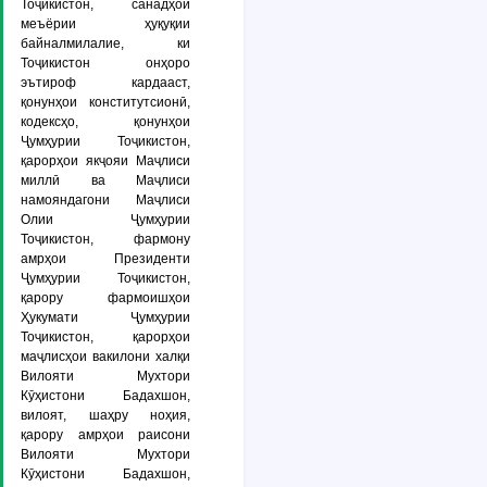
Тоҷикистон, санадҳои
меъёрии ҳуқуқии
байналмилалие, ки
Тоҷикистон онҳоро
эътироф кардааст,
қонунҳои конститутсионӣ,
кодексҳо, қонунҳои
Ҷумҳурии Тоҷикистон,
қарорҳои якҷояи Маҷлиси
миллӣ ва Маҷлиси
намояндагони Маҷлиси
Олии Ҷумҳурии
Тоҷикистон, фармону
амрҳои Президенти
Ҷумҳурии Тоҷикистон,
қарору фармоишҳои
Ҳукумати Ҷумҳурии
Тоҷикистон, қарорҳои
маҷлисҳои вакилони халқи
Вилояти Мухтори
Кӯҳистони Бадахшон,
вилоят, шаҳру ноҳия,
қарору амрҳои раисони
Вилояти Мухтори
Кӯҳистони Бадахшон,