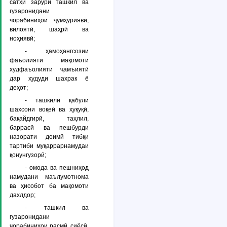
сатҳи зарурӣ ташкил ва
гузаронидани
чорабиниҳои ҷумҳуриявӣ,
вилоятӣ, шаҳрӣ ва
ноҳиявӣ;
- ҳамоҳангсозии
фаъолияти мақомоти
худфаъолияти ҷамъиятӣ
дар ҳудуди шаҳрак ё
деҳот;
- ташкили қабули
шахсони воқеӣ ва ҳуқуқӣ,
бақайдгирӣ, таҳлил,
баррасӣ ва пешбурди
назорати доимӣ тибқи
тартиби муқаррарнамудаи
қонунгузорӣ;
- омода ва пешниҳод
намудани маълумотнома
ва ҳисобот ба мақомоти
дахлдор;
- ташкил ва
гузаронидани
чорабиниҳои расмӣ, сиёсӣ,