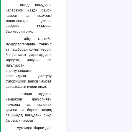
- омода намудани
ҷаласаҳои назди раиси
ҷамоат ва вохӯрию
машваратҳои дигар,
инчунин таъмини
баргузории онҳо;
- тибқи тартиби
муқарраргардида ташкил
ва пешбурди ҳуҷҷатгузорӣ,
ба расмият даровардани
қарорҳо, инчунин ба
маълумоти
иҷрокунандагон
расонидани дастуру
супоришҳои раиси ҷамоат
ва назорати иҷрои онҳо;
- омода кардани
нақшаҳои фаъолияти
нимсола ва солонаи
ҷамоат ва барои тасдиқ
пешниҳод намудани онҳо
ба раиси ҷамоат;
- мусоидат барои дар