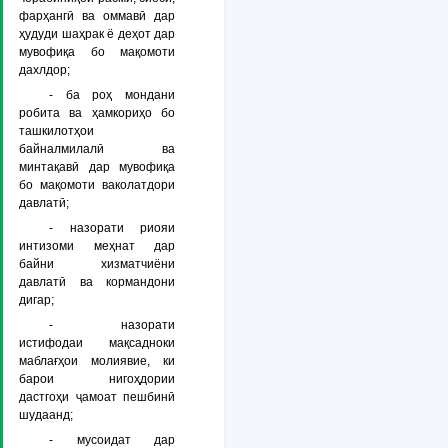
фарҳангӣ ва оммавӣ дар
ҳудуди шаҳрак ё деҳот дар
мувофиқа бо мақомоти
дахлдор;
- ба роҳ мондани
робита ва ҳамкориҳо бо
ташкилотҳои
байналмилалӣ ва
минтақавӣ дар мувофиқа
бо мақомоти ваколатдори
давлатӣ;
- назорати риояи
интизоми меҳнат дар
байни хизматчиёни
давлатӣ ва кормандони
дигар;
- назорати
истифодаи мақсадноки
маблағҳои молиявие, ки
барои нигоҳдории
дастгоҳи ҷамоат пешбинӣ
шудаанд;
- мусоидат дар