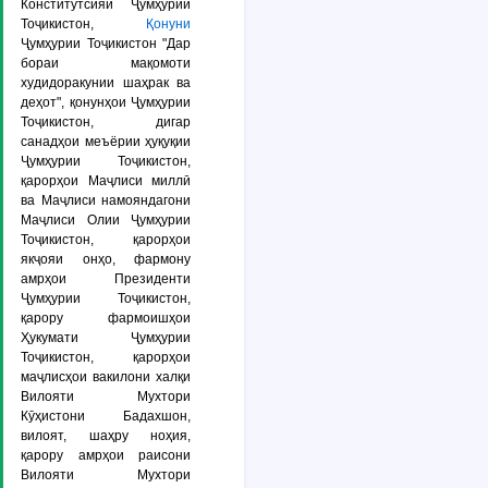
Конститутсияи Ҷумҳурии
Тоҷикистон,
Қонуни
Ҷумҳурии Тоҷикистон "Дар
бораи мақомоти
худидоракунии шаҳрак ва
деҳот", қонунҳои Ҷумҳурии
Тоҷикистон, дигар
санадҳои меъёрии ҳуқуқии
Ҷумҳурии Тоҷикистон,
қарорҳои Маҷлиси миллӣ
ва Маҷлиси намояндагони
Маҷлиси Олии Ҷумҳурии
Тоҷикистон, қарорҳои
якҷояи онҳо, фармону
амрҳои Президенти
Ҷумҳурии Тоҷикистон,
қарору фармоишҳои
Ҳукумати Ҷумҳурии
Тоҷикистон, қарорҳои
маҷлисҳои вакилони халқи
Вилояти Мухтори
Кӯҳистони Бадахшон,
вилоят, шаҳру ноҳия,
қарору амрҳои раисони
Вилояти Мухтори