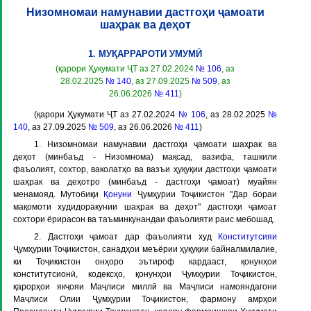
Низомномаи намунавии дастгоҳи ҷамоати
шаҳрак ва деҳот
1. МУҚАРРАРОТИ УМУМӢ
(қарори Ҳукумати ҶТ аз 27.02.2024
№ 106
, аз
28.02.2025
№ 140
, аз 27.09.2025
№ 509
, аз
26.06.2026
№ 411
)
(қарори Ҳукумати ҶТ аз 27.02.2024
№ 106
, аз 28.02.2025
№
140
, аз 27.09.2025
№ 509
, аз 26.06.2026
№ 411
)
1. Низомномаи намунавии дастгоҳи ҷамоати шаҳрак ва
деҳот (минбаъд -
Низомнома
) мақсад, вазифа, ташкили
фаъолият, сохтор, ваколатҳо ва вазъи ҳуқуқии дастгоҳи ҷамоати
шаҳрак ва деҳотро (минбаъд -
дастгоҳи ҷамоат
) муайян
менамояд. Мутобиқи
Қонуни
Ҷумҳурии Тоҷикистон "Дар бораи
мақомоти худидоракунии шаҳрак ва деҳот" дастгоҳи ҷамоат
сохтори ёрирасон ва таъминкунандаи фаъолияти раис мебошад.
2. Дастгоҳи ҷамоат дар фаъолияти худ
Конститутсияи
Ҷумҳурии Тоҷикистон, санадҳои меъёрии ҳуқуқии байналмилалие,
ки Тоҷикистон онҳоро эътироф кардааст, қонунҳои
конститутсионӣ, кодексҳо, қонунҳои Ҷумҳурии Тоҷикистон,
қарорҳои якҷояи Маҷлиси миллӣ ва Маҷлиси намояндагони
Маҷлиси Олии Ҷумҳурии Тоҷикистон, фармону амрҳои