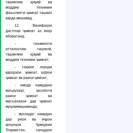
ташкилию ҳуқуқӣ ва
моддию техникии
фаъолияти ҷамоат ташкил
карда мешавад.
12. Вазифаҳои
дастгоҳи ҷамоат аз инҳо
иборатанд:
- таъминоти
иттилоотию таҳлилӣ,
ташкилию ҳуқуқӣ ва
моддию техникии ҷамоат;
- таҳияи лоиҳаи
қарорҳои ҷамоат, шӯрои
ҷамоат ва раиси ҷамоат;
- омода намудани
маърузаҳо, ҳисоботи
раиси ҷамоат ва
масъалаҳои дар ҷамоат
муҳокимашаванда;
- мусоидат намудан
дар риоя ва иҷрои
қонунҳои Ҷумҳурии
Тоҷикистон, санадҳои