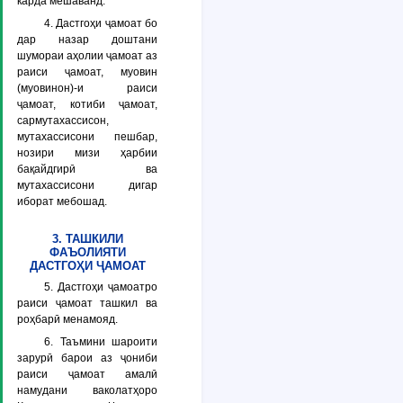
карда мешаванд.
4. Дастгоҳи ҷамоат бо
дар назар доштани
шумораи аҳолии ҷамоат аз
раиси ҷамоат, муовин
(муовинон)-и раиси
ҷамоат, котиби ҷамоат,
сармутахассисон,
мутахассисони пешбар,
нозири мизи ҳарбии
бақайдгирӣ ва
мутахассисони дигар
иборат мебошад.
3. ТАШКИЛИ
ФАЪОЛИЯТИ
ДАСТГОҲИ ҶАМОАТ
5. Дастгоҳи ҷамоатро
раиси ҷамоат ташкил ва
роҳбарӣ менамояд.
6. Таъмини шароити
зарурӣ барои аз ҷониби
раиси ҷамоат амалӣ
намудани ваколатҳоро