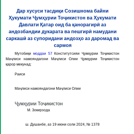
Дар хусуси тасдиқи Созишнома байни
Ҳукумати Ҷумҳурии Тоҷикистон ва Ҳукумати
Давлати Қатар оид ба қанорагирӣ аз
андозбандии дукарата ва пешгирӣ намудани
саркашӣ аз супоридани андозҳо аз даромад ва
сармоя
Мутобиқи
моддаи 57
Конститутсияи Ҷумҳурии Тоҷикистон
Маҷлиси намояндагони Маҷлиси Олии Ҷумҳурии Тоҷикистон
қарор мекунад:
Раиси
Маҷлиси намояндагони Маҷлиси Олии
Ҷумҳурии Тоҷикистон
М. Зокирзода
ш. Душанбе, аз 19 июни соли 2024, № 1378