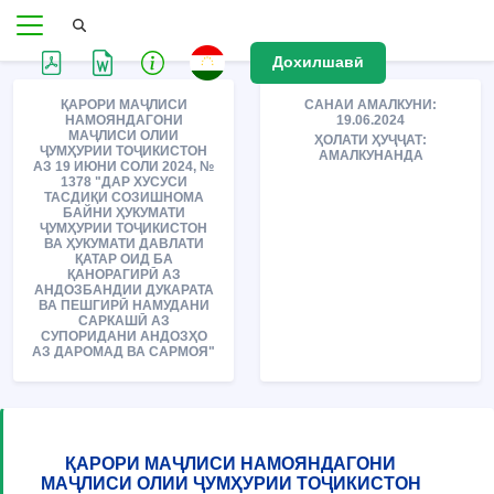
Дохилшавӣ
ҚАРОРИ МАҶЛИСИ
САНАИ АМАЛКУНИ:
НАМОЯНДАГОНИ
19.06.2024
МАҶЛИСИ ОЛИИ
ҲОЛАТИ ҲУҶҶАТ:
ҶУМҲУРИИ ТОҶИКИСТОН
АМАЛКУНАНДА
АЗ 19 ИЮНИ СОЛИ 2024, №
1378 "ДАР ХУСУСИ
ТАСДИҚИ СОЗИШНОМА
БАЙНИ ҲУКУМАТИ
ҶУМҲУРИИ ТОҶИКИСТОН
ВА ҲУКУМАТИ ДАВЛАТИ
ҚАТАР ОИД БА
ҚАНОРАГИРӢ АЗ
АНДОЗБАНДИИ ДУКАРАТА
ВА ПЕШГИРӢ НАМУДАНИ
САРКАШӢ АЗ
СУПОРИДАНИ АНДОЗҲО
АЗ ДАРОМАД ВА САРМОЯ"
ҚАРОРИ МАҶЛИСИ НАМОЯНДАГОНИ
МАҶЛИСИ ОЛИИ ҶУМҲУРИИ ТОҶИКИСТОН