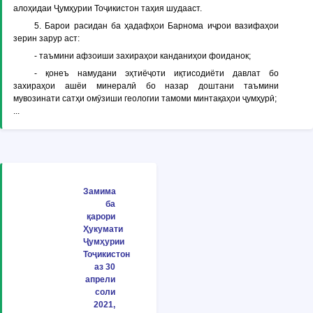
алоҳидаи Ҷумҳурии Тоҷикистон таҳия шудааст.
5. Барои расидан ба ҳадафҳои Барнома иҷрои вазифаҳои
зерин зарур аст:
- таъмини афзоиши захираҳои канданиҳои фоиданок;
- қонеъ намудани эҳтиёҷоти иқтисодиёти давлат бо
захираҳои ашёи минералӣ бо назар доштани таъмини
мувозинати сатҳи омӯзиши геологии тамоми минтақаҳои ҷумҳурӣ;
...
Замима
ба
қарори
Ҳукумати
Ҷумҳурии
Тоҷикистон
аз 30
апрели
соли
2021,