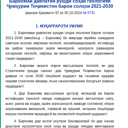
Барномаи давлатии рушди соҳаи геологияи
Ҷумҳурии Тоҷикистон барои солҳои 2021-2030
(қарори Ҳукумати ҶТ аз 30.10.2024
№ 573
)
1. МУҚАРРАРОТИ УМУМӢ
1. Барномаи давлатии рушди соҳаи геология барои солҳои
2021-2030 (минбаъд –
Барнома
) бо мақсади муайян намудани
самтҳои асосии омӯзиши геологӣ, азнавбарқароркунӣ, истифода
ва ҳифзи захираҳои ашёи минералӣ, назорати равандҳои
хатарноки геологӣ, омӯзиш ва мониторинги обҳои зеризаминӣ
таҳия гардидааст.
2. Барнома ҷиҳати иҷрои масъалаҳои геологӣ, ки дар
Стратегияи рушди саноат дар Ҷумҳурии Тоҷикистон барои
давраи то соли 2030 пешбинӣ шудааст ва таъмини ҳадафи
чоруми стратегии кишвар, яъне саноатикунонии босуръат равона
гардидааст.
3. Дар Барнома масъалаҳои ҷустуҷӯ, иктишоф ва барои
истифодаи саноатӣ омода намудани конҳои металлҳои сиёҳ,
асил, ранга ва нодир, ашёи агросаноатӣ, маводи сохтмонӣ, обҳои
зеризаминии минералӣ, термалӣ ва нӯшокӣ, инчунин пешбурди
корҳои геологияи муҳандисӣ ва геоэкологӣ пешбинӣ шудаааст.
4. Барнома дар асоси усулҳои банақшагирӣ бо дар назар
доштани хусусиятҳои хоси соҳа ва рушди ояндаи минтақаҳои