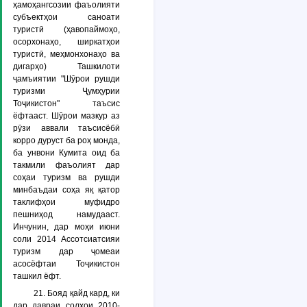
ҳамоҳангсозии фаъолияти
субъектҳои саноати
туристӣ (ҳавопаймоҳо,
осорхонаҳо, ширкатҳои
туристӣ, меҳмонхонаҳо ва
дигарҳо) Ташкилоти
ҷамъиятии "Шӯрои рушди
туризми Ҷумҳурии
Тоҷикистон" таъсис
ёфтааст. Шӯрои мазкур аз
рӯзи аввали таъсисёбӣ
корро дуруст ба роҳ монда,
ба унвони Кумита оид ба
такмили фаъолият дар
соҳаи туризм ва рушди
минбаъдаи соҳа яқ қатор
таклифҳои муфидро
пешниҳод намудааст.
Инчунин, дар моҳи июни
соли 2014 Ассотсиатсияи
туризм дар ҷомеаи
асосёфтаи Тоҷикистон
ташкил ёфт.
21. Бояд қайд кард, ки
дар давраи солҳои 2010-