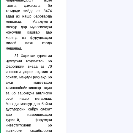
ғайричашмдошт таҳия
гашта, ҳамасола бо
теъдоди зиёда аз 8474
адад аз нашр бароварда
мешавад. Маълумоти
мазкур дар муассисаҳои
консулии кишвар дар
хориҷа ва фурудгоҳҳои
миллӣ паҳн карда
мешавад.
31. Харитаи туристии
Ҷумҳурии Тоҷикистон бо
фарогирии зиёда аз 70
иншооти дорои аҳамияти
соҳавӣ, маҷмӯи руқъаҳо бо
акси мавзеъҳои
тамошобоби кишвар таҳия
ва бо забонҳои англисию
русӣ нашр мегардад.
Маводи мазкур дар байни
дӯстдорони сайру саёҳат
дар намоишгоҳҳои
туристӣ, форумҳои
инвеститсионӣ бо
иштироки соҳибкорони