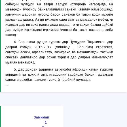
сайёҳии ҷумҳурӣ ба таври зарурӣ истифода нагардида, ба
меъёрҳои муосиру байналмилалии сайёҳӣ ҷавобгӯ намебошанд,
ҳамчунин шароити мусоид барои сайёҳон ба таври кофӣ муҳайё
карда нашудааст. Аз ин рӯ, хеле сари вақт ва мақсаднок мебуд, ки
ислоҳот дар ин соҳа идома дода шавад, то ки саҳми бахши сайёҳӣ
дар рушди иқтисодию иҷтимоии кишвар ба таври назаррас зиёд
шавад.
4. Барномаи рушди туризм дар Ҷумҳурии Тоҷикистон дар
давраи солҳои 2015-2017 (минбаъд , Барнома) стратегия,
самтҳои асосӣ, афзалиятҳо, вазифаҳо ва механизмҳои татбиқи
сиёсати давлатиро дар соҳаи туризм дар давраи миёнамӯҳлат
муайян менамояд.
5. Дар доираи Барнома аз ҳисоби афзоиши ҳаҷми туризми
воридотӣ ва дохилӣ амалигардонии тадбирҳо баҳри ташаккули
саноати рақобатпазирии туристӣ пешбинӣ шудааст.
...
Замимаи
1