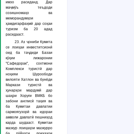
имзо расиданд. Дар
маҷмӯъ теъдоди
созишномаҳо ва
меморандумҳои
ҳамдигарфаҳмӣ дар соҳаи
туризм ба 20 адад
расидааст.
23. Аз ҷониби Кумита
се лоиҳаи инвеститсионӣ
оид ба таҷдиди Базаи
кӯҳии лижаронии
"Сафедорак", сохтмони
Комплекси туристӣ дар
ноҳияи Шуроободи
вилояти Хатлон ва бунёди
Маркази туристӣ ва
ҳунарҳои мардумӣ дар
шаҳри Хоруғи ВМКБ бо
забони англисӣ таҳия ва
ба Кумитаи давлатии
сармоягузорӣ ва идораи
амволи давлатӣ пешниҳод
карда шудааст. Кумитаи
мазкур лоиҳаҳои мазкурро
ба рӯйхати лоиҳаҳои