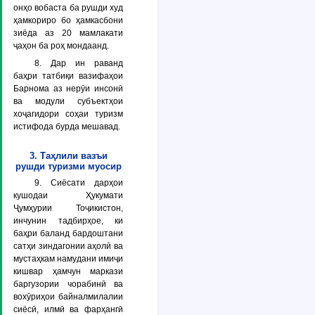
онҳо вобаста ба рушди худ
ҳамкориро бо ҳамкасбони
зиёда аз 20 мамлакати
ҷаҳон ба роҳ мондаанд.
8. Дар ин раванд
баҳри татбиқи вазифаҳои
Барнома аз нерӯи инсонӣ
ва модули субъектҳои
хоҷагидори соҳаи туризм
истифода бурда мешавад.
3. Таҳлили вазъи
рушди туризми муосир
9. Сиёсати дарҳои
кушодаи Ҳукумати
Ҷумҳурии Тоҷикистон,
инчунин тадбирҳое, ки
баҳри баланд бардоштани
сатҳи зиндагонии аҳолӣ ва
мустаҳкам намудани имиҷи
кишвар ҳамчун маркази
баргузории чорабинӣ ва
вохӯриҳои байналмилалии
сиёсӣ, илмӣ ва фарҳангӣ