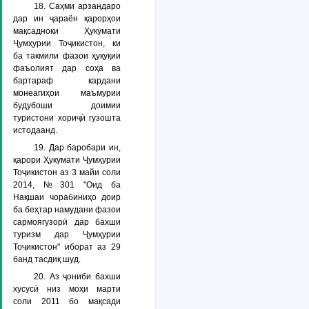
18. Саҳми арзандаро
дар ин ҷараён қарорҳои
мақсадноки Ҳукумати
Ҷумҳурии Тоҷикистон, ки
ба такмили фазои ҳуқуқии
фаъолият дар соҳа ва
бартараф кардани
монеагиҳои маъмурии
будубоши доимии
туристони хориҷӣ гузошта
истодаанд.
19. Дар баробари ин,
қарори Ҳукумати Ҷумҳурии
Тоҷикистон аз 3 майи соли
2014, №301 "Оид ба
Нақшаи чорабиниҳо доир
ба беҳтар намудани фазои
сармоягузорӣ дар бахши
туризм дар Ҷумҳурии
Тоҷикистон" иборат аз 29
банд тасдиқ шуд.
20. Аз ҷониби бахши
хусусӣ низ моҳи марти
соли 2011 бо мақсади