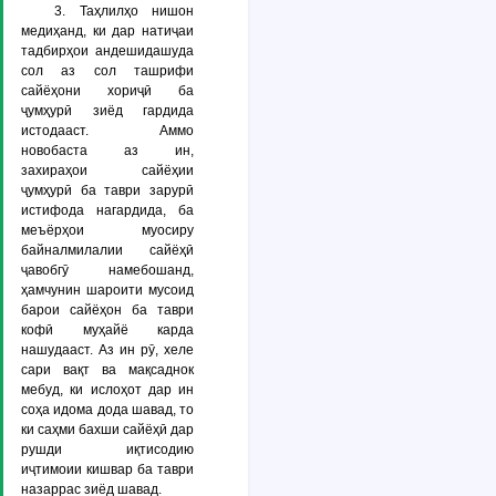
3. Таҳлилҳо нишон
медиҳанд, ки дар натиҷаи
тадбирҳои андешидашуда
сол аз сол ташрифи
сайёҳони хориҷӣ ба
ҷумҳурӣ зиёд гардида
истодааст. Аммо
новобаста аз ин,
захираҳои сайёҳии
ҷумҳурӣ ба таври зарурӣ
истифода нагардида, ба
меъёрҳои муосиру
байналмилалии сайёҳӣ
ҷавобгӯ намебошанд,
ҳамчунин шароити мусоид
барои сайёҳон ба таври
кофӣ муҳайё карда
нашудааст. Аз ин рӯ, хеле
сари вақт ва мақсаднок
мебуд, ки ислоҳот дар ин
соҳа идома дода шавад, то
ки саҳми бахши сайёҳӣ дар
рушди иқтисодию
иҷтимоии кишвар ба таври
назаррас зиёд шавад.