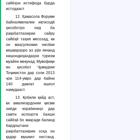
сайёҳон истифода бурда
истодааст.
12. Ҳамасола Форуми
байналмилалии иқтисодӣ
ҳисоботро оид ба
рақобатпазирии сайру
сайёҳӣ таҳия месозад, ки
он маҳсулнокии нисбии
кишварҳоро аз рӯи якчанд
нишондиҳандаҳои туризм
муайян мекунад. Мувофиқи
ин ҳисобот Ҷумҳурии
Тоҷикистон дар соли 2013
ҷои 114-умро дар байни
140 давлат ишғол
намудааст.
13. Қобили қайд аст,
ки амалигардонии қисми
зиёди чорабиниҳо дар
самти ислоҳоти бахши
сайёҳӣ бо мақсади баланд
бардоштани
рақобатпазирии соҳа он
қадар мушкил нестанд.