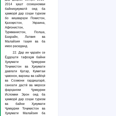
2014 ҳашт созишномаи
байниҳукуматӣ оид ба
ҳамкорӣ дар соҳаи туризм
бо кишварҳои Покистон,
Қазоқистон, Украина,
Афғонистон,
Туркманистон, Полша,
Баҳрайн, Латвия ва
Малайзия таҳия ва ба
имзо расиданд.
22. Дар ин ҷараён се
Ёддошти тафоҳум байни
Ҳукумати Ҷумҳурии
Тоҷикистон ва Ҳукумати
давлати Қатар, Кумитаи
ҷавонон, варзиш ва сайёҳӣ
ва Созмони гардишгарӣ,
саноати дастӣ ва мероси
фарҳангии Ҷумҳурии
Исломии Эрон оид ба
ҳамкорӣ дар соҳаи туризм
ва байни Ҳукумати
Ҷумҳурии Тоҷикистон ва
Ҳукумати Малайзия ба