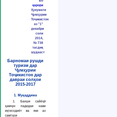
Бо
қарори
Ҳукумати
Ҷумҳурии
Тоҷикистон
аз "1"
декабри
соли
2014,
№ 738
тасдиқ
шудааст
Барномаи рушди
туризм дар
Ҷумҳурии
Тоҷикистон дар
давраи солҳои
2015-2017
1. Муқаддима
1. Бахши сайёҳӣ
ҳамчун падидаи нави
иқтисодиёт ва яке аз
самтҳои