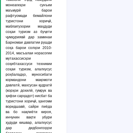
монеагиҳои сунъии
маъмурӣ барои
рафтуомади бемайлони
туристони хориҷӣ,
маблағгузории маҳдуди
соҳаи туризм аз буҷети
ҷумҳуриявӣ дар заминаи
Барномаи давлатии рушди
соҳа барои солҳои 2010-
2014, масъалаи норасогии
мутахассисҳои
соҳибтахассуси техникии
соҳаи туризм, алалхусус
роҳбаладҳо, муносибати
кормандони мақомоти
давлатӣ, махсусан қудратӣ
(корҳои дохилӣ, гумрук ва
ҳифзи сарҳадот) нисбат ба
туристони хориҷӣ, ҳангоми
воридшавӣ, сайри пиёда
ва бо нақлиёти кироя,
инчунин вақти убури
ҳудуди кишвар, алалхусус
дар дидбонгоҳҳои