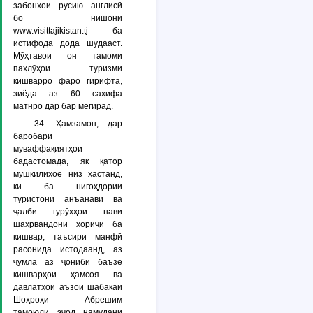
забонҳои русию англисӣ
бо нишони
www.visittajikistan.tj ба
истифода дода шудааст.
Мӯҳтавои он тамоми
паҳлӯҳои туризми
кишварро фаро гирифта,
зиёда аз 60 саҳифа
матнро дар бар мегирад.
34. Ҳамзамон, дар
баробари
муваффақиятҳои
бадастомада, як қатор
мушкилиҳое низ ҳастанд,
ки ба нигоҳдории
туристони анъанавӣ ва
ҷалби гурӯҳҳои нави
шаҳрвандони хориҷӣ ба
кишвар, таъсири манфӣ
расонида истодаанд, аз
ҷумла аз ҷониби баъзе
кишварҳои ҳамсоя ва
давлатҳои аъзои шабакаи
Шоҳроҳи Абрешим
тамоюли эҷод намудани