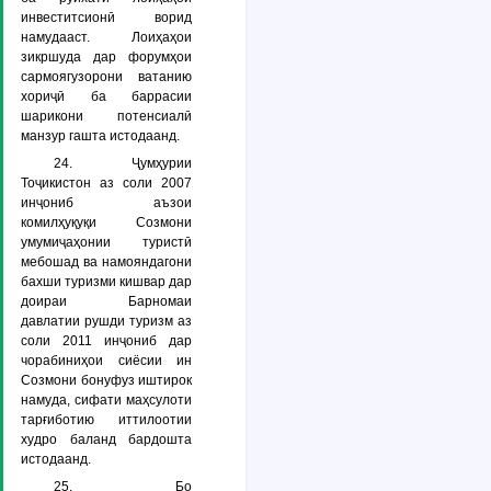
инвеститсионӣ ворид
намудааст. Лоиҳаҳои
зикршуда дар форумҳои
сармоягузорони ватанию
хориҷӣ ба баррасии
шарикони потенсиалӣ
манзур гашта истодаанд.
24. Ҷумҳурии
Тоҷикистон аз соли 2007
инҷониб аъзои
комилҳуқуқи Созмони
умумиҷаҳонии туристӣ
мебошад ва намояндагони
бахши туризми кишвар дар
доираи Барномаи
давлатии рушди туризм аз
соли 2011 инҷониб дар
чорабиниҳои сиёсии ин
Созмони бонуфуз иштирок
намуда, сифати маҳсулоти
тарғиботию иттилоотии
худро баланд бардошта
истодаанд.
25. Бо