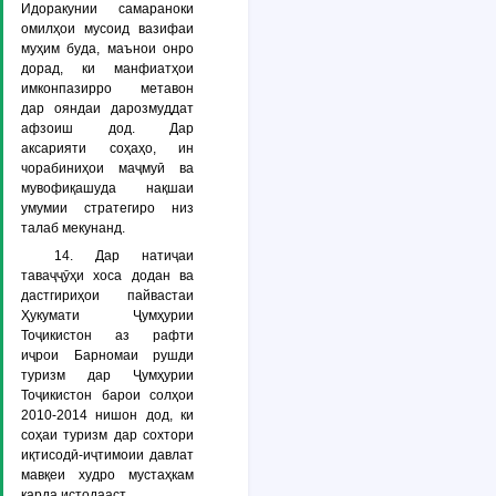
Идоракунии самараноки
омилҳои мусоид вазифаи
муҳим буда, маънои онро
дорад, ки манфиатҳои
имконпазирро метавон
дар ояндаи дарозмуддат
афзоиш дод. Дар
аксарияти соҳаҳо, ин
чорабиниҳои маҷмуӣ ва
мувофиқашуда нақшаи
умумии стратегиро низ
талаб мекунанд.
14. Дар натиҷаи
таваҷҷӯҳи хоса додан ва
дастгириҳои пайвастаи
Ҳукумати Ҷумҳурии
Тоҷикистон аз рафти
иҷрои Барномаи рушди
туризм дар Ҷумҳурии
Тоҷикистон барои солҳои
2010-2014 нишон дод, ки
соҳаи туризм дар сохтори
иқтисодӣ-иҷтимоии давлат
мавқеи худро мустаҳкам
карда истодааст.