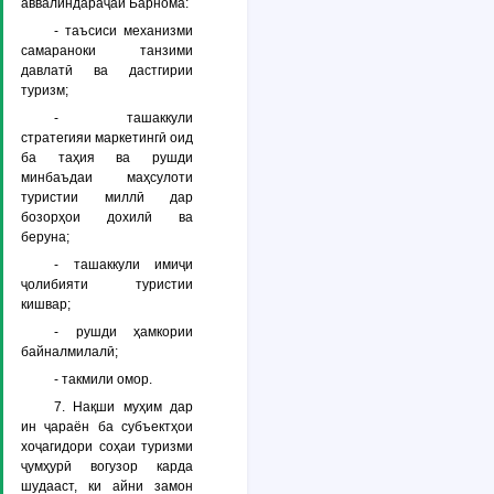
аввалиндараҷаи Барнома:
- таъсиси механизми
самараноки танзими
давлатӣ ва дастгирии
туризм;
- ташаккули
стратегияи маркетингӣ оид
ба таҳия ва рушди
минбаъдаи маҳсулоти
туристии миллӣ дар
бозорҳои дохилӣ ва
беруна;
- ташаккули имиҷи
ҷолибияти туристии
кишвар;
- рушди ҳамкории
байналмилалӣ;
- такмили омор.
7. Нақши муҳим дар
ин ҷараён ба субъектҳои
хоҷагидори соҳаи туризми
ҷумҳурӣ вогузор карда
шудааст, ки айни замон