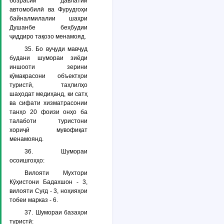
бозрасии давлатии
автомобилӣ ва Фурудгоҳи
байналмилалии шаҳри
Душанбе беҳбудии
ҷиддиро тақозо менамояд.
35. Бо вуҷуди мавҷуд
будани шумораи зиёди
иншооти зерини
кӯмакрасони объектҳои
туристӣ, таҳлилҳо
шаҳодат медиҳанд, ки сатҳ
ва сифати хизматрасонии
танҳо 20 фоизи онҳо ба
талаботи туристони
хориҷӣ мувофиқат
менамоянд.
36. Шумораи
осоишгоҳҳо:
Вилояти Мухтори
Кӯҳистони Бадахшон - 3,
вилояти Суғд - 3, ноҳияҳои
тобеи марказ - 6.
37. Шумораи базаҳои
туристӣ: