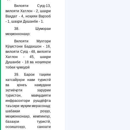
Вилояти Суғд-13,
вилояти Хатлон - 2, шаҳри
Ваҳдат - 4, ноҳияи Варзоб
- 1, шаҳри Душанбе - 1.
38. Шумораи
меҳмонхонаҳо:
Вилояти Мухтори
Кӯҳистони Бадахшон - 16,
вилояти Суғд - 48, вилояти
Хатлон - 45, шаҳри
Душанбе - 18 ва ноҳияҳои
тобеи ҷумҳурӣ
39. Барои таҳияи
хатсайрҳои нави туристӣ
ва қонеъ намудани
эҳтиёҷоти зарурии
туристон, мавҷудияти
инфрасохтори рушдёфта
таъсири муҳим мерасонад:
шабакаи роҳҳо,
меҳмонхонаҳо, кемпингҳо,
базаҳои туристӣ,
осоишгоҳҳо, саноати