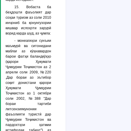
15. Вобаста ба
беҳдошти фаъолият дар
соҳаи туризм аз соли 2010
инҷониб ба қонунгузории
кишвар ислоҳоти зарурӣ
ворид карда шуд, аз ҷумла:
- монеагиҳои сунъии
маъмурӣ ва ситонидани
маблағ аз кӯҳнавардон
барои фатҳи баландкӯҳҳо
(қарори Ҳукумати
Ҷумҳурии Тоҷикистон аз 2
апрели соли 2009, №220
,Дар бораи аз эътибор
соқит донистани қарори
Ҳукумати Ҷумҳурии
Тоҷикистон аз 1 октябри
соли 2002, №388 "Дар
бораи тартиби
литсензиякунонии
фаъолияти туристӣ дар
Ҷумҳурии Тоҷикистон ва
пардохтҳои ҳатмии
истифодаи табиат") аз