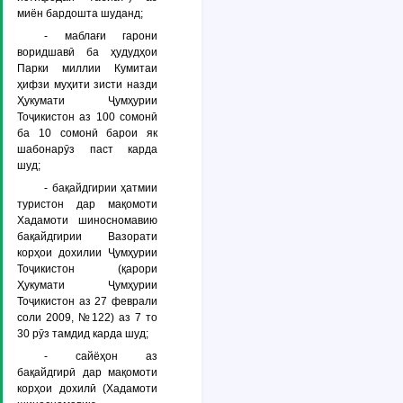
миён бардошта шуданд;
- маблағи гарони
воридшавӣ ба ҳудудҳои
Парки миллии Кумитаи
ҳифзи муҳити зисти назди
Ҳукумати Ҷумҳурии
Тоҷикистон аз 100 сомонӣ
ба 10 сомонӣ барои як
шабонарӯз паст карда
шуд;
- бақайдгирии ҳатмии
туристон дар мақомоти
Хадамоти шиносномавию
бақайдгирии Вазорати
корҳои дохилии Ҷумҳурии
Тоҷикистон (қарори
Ҳукумати Ҷумҳурии
Тоҷикистон аз 27 феврали
соли 2009, №122) аз 7 то
30 рӯз тамдид карда шуд;
- сайёҳон аз
бақайдгирӣ дар мақомоти
корҳои дохилӣ (Хадамоти