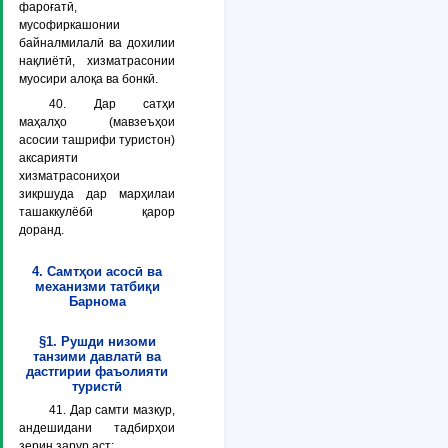
фароғатӣ,
мусофиркашонии
байналмилалӣ ва дохилии
нақлиётӣ, хизматрасонии
муосири алоқа ва бонкӣ.
40. Дар сатҳи
маҳалҳо (мавзеъҳои
асосии ташрифи туристон)
аксарияти
хизматрасониҳои
зикршуда дар марҳилаи
ташаккулёбӣ қарор
доранд.
4. Самтҳои асосӣ ва
механизми татбиқи
Барнома
§1. Рушди низоми
танзими давлатӣ ва
дастгирии фаъолияти
туристӣ
41. Дар самти мазкур,
андешидани тадбирҳои
зерин зарур аст: