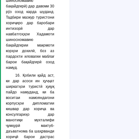
шиносномавию
бақайдгирӣ) дар давоми 30
рӯз озод карда шуданд.
Тадбири мазкур туристони
хориҷиро дар баробари
интизорӣ дар
навбатгоҳҳои Хадамоти
шиносномавию
бақайдгирии мақомоти
корҳои дохилӣ, боз аз
пардохти иловагии маблағ
барои бақайдгирӣ озод
намуд.
16. Қобили қайд аст,
ки дар асоси ин ҳуҷҷат
ширкатҳои туристӣ ҳуқуқ
пайдо намуданд, ки ба
воситаи намояндагони
корпусҳои дипломатии
кишвар дар хориҷа ва
консулгариҳо дар
манотиқи мухталифи
ҷумҳурӣ мактуб-
даъватнома ба шаҳрванди
хориҷӣ барои дастрас