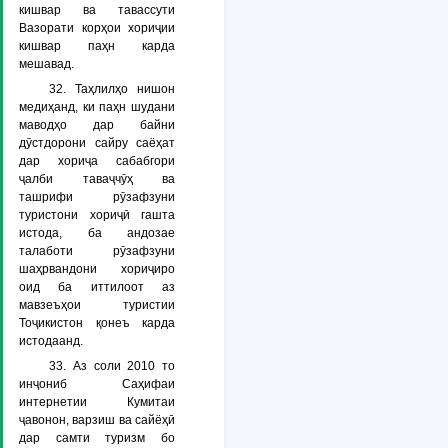
кишвар ва тавассути
Вазорати корҳои хориҷии
кишвар паҳн карда
мешавад.
32. Таҳлилҳо нишон
медиҳанд, ки паҳн шудани
маводҳо дар байни
дӯстдорони сайру саёҳат
дар хориҷа сабабгори
ҷалби таваҷчӯҳ ва
ташрифи рӯзафзуни
туристони хориҷӣ гашта
истода, ба андозае
талаботи рӯзафзуни
шаҳрвандони хориҷиро
оид ба иттилоот аз
мавзеъҳои туристии
Тоҷикистон қонеъ карда
истодаанд.
33. Аз соли 2010 то
инҷониб Саҳифаи
интернетии Кумитаи
ҷавонон, варзиш ва сайёҳӣ
дар самти туризм бо