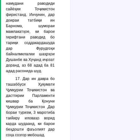
намудани раводиди
сайёҳии Тоҷикистон
фиристанд. Инчунин, дар
доираи татбиқи ин
Барнома, шумораи
мамлакатҳое, ки барои
гирифтани раводид бо
тариқи соддакардашуда
дар Фурудгоҳи
байналмилалии шаҳрҳои
Душанбе ва Хуҷанд иҷозат
доранд, аз 68 адад ба 81
адад расонида шуд.
17. Дар ин давра бо
ташаббуси Ҳукумати
Ҷумҳурии Тоҷикистон ва
дастгирии Парламенти
кишвар ба Қонуни
Ҷумҳурии Тоҷикистон ,Дар
бораи туризм, 3 маротиба
тағйиру иловаҳо ворид
карда шудаанд, ки барои
беҳдошти фаъолият дар
соҳа созгор мебошад.