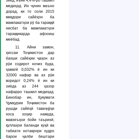
зиёд, яъне 4,4%-ро ташкил
медиҳад. Ин чунин маъно
дорад, ки то соли 2015
миқдори сайёҳон ба
мамлакатҳои рӯ ба тараққӣ
нисбат ба мамлакатҳои
тараққикарда афзоиш
меёбад.
11. Айни замон,
ҳиссаи Тоҷикистон дар
бахши сайёҳии ҷаҳон аз
рӯи содирот ночиз буда,
ҳамагӣ 0,032% ё ин ки
32000 нафар ва аз рӯи
воридот 0,24% ё ин ки
зиёда аз 244 ҳазор
нафарро ташкил медиҳад.
Бинобар ин, Ҳукумати
Ҷумҳурии Тоҷикистон ба
рушди сайёҳӣ таваҷҷӯҳи
хоса зоҳир намуда,
мавзеъҳои бойи таърихӣ,
қуллаҳои баланди куҳӣ ва
табиати нотакрори худро
барои ҷалби бештари