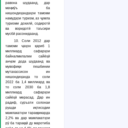
равона шудаанд, дар
маҷмӯъ ба
нишондиҳандаҳои тамоми
намудҳои туризм, аз ҷумла
туризми дохилӣ, содиротӣ
ва воридотӣ таъсири
мусбӣ расонидаанд.
10. Соли 2012 дар
тамоми ҷаҳон қариб 1
миллиард сафарҳои
байналмилалии сайёҳӣ
анҷом дода шудаанд ва
мувофиқи пешбинии
мутахассисон ин
нишондиҳанда то соли
2022 ба 1,4 миллиард ва
то соли 2030 ба 1,8
миллиард сафарҳои
сайёҳӣ мерасад. Дар ин
радиф, суръати солонаи
рушди иқтисодии
мамлакатҳои тараққикарда
2,2% ва дар мамлакатҳои
рӯ ба тараққӣ ду маротиба