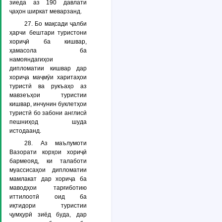
зиеда аз 190 давлати
ҷаҳон ширкат меварзанд.
27. Бо мақсади ҷалби
ҳарчи бештари туристони
хориҷӣ ба кишвар,
ҳамасола ба
намояндагиҳои
дипломатии кишвар дар
хориҷа маҷмӯи харитаҳои
туристӣ ва рукъаҳо аз
мавзеъҳои туристии
кишвар, инчунин буклетҳои
туристӣ бо забони англисӣ
пешниҳод шуда
истодаанд.
28. Аз маълумоти
Вазорати корҳои хориҷӣ
бармеояд, ки талаботи
муассисаҳои дипломатии
мамлакат дар хориҷа ба
маводҳои тарғиботию
иттилоотӣ оид ба
иқтидори туристии
ҷумҳурӣ зиёд буда, дар