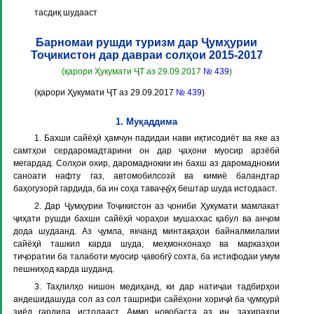
тасдиқ шудааст
Барномаи рушди туризм дар Ҷумҳурии
Тоҷикистон дар давраи солҳои 2015-2017
(қарори Ҳукумати ҶТ аз 29.09.2017
№ 439
)
(қарори Ҳукумати ҶТ аз 29.09.2017
№ 439
)
1. Муқаддима
1. Бахши сайёҳӣ ҳамчун падидаи нави иқтисодиёт ва яке аз
самтҳои сердаромадтарини он дар ҷаҳони муосир арзёбӣ
мегардад. Солҳои охир, даромаднокии ин бахш аз даромаднокии
саноати нафту газ, автомобилсозӣ ва кимиё баландтар
баҳогузорӣ гардида, ба ин соҳа таваҷҷӯҳ бештар шуда истодааст.
2. Дар Ҷумҳурии Тоҷикистон аз ҷониби Ҳукумати мамлакат
ҷиҳати рушди бахши сайёҳӣ чораҳои мушаххас қабул ва анҷом
дода шудаанд. Аз ҷумла, якчанд минтақаҳои байналмилалии
сайёҳӣ ташкил карда шуда, меҳмонхонаҳо ва марказҳои
тиҷоратии ба талаботи муосир ҷавобгӯ сохта, ба истифодаи умум
пешниҳод карда шуданд.
3. Таҳлилҳо нишон медиҳанд, ки дар натиҷаи тадбирҳои
андешидашуда сол аз сол ташрифи сайёҳони хориҷӣ ба ҷумҳурӣ
зиёд гардида истодааст. Аммо новобаста аз ин, захираҳои