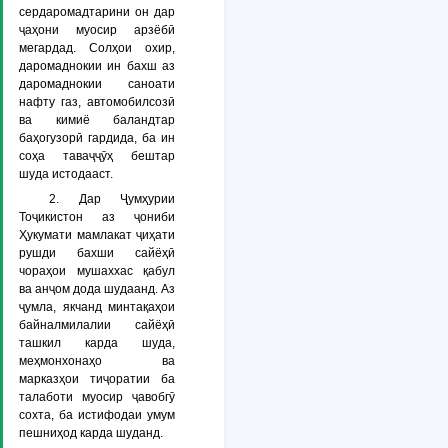
сердаромадтарини он дар
ҷаҳони муосир арзёбӣ
мегардад. Солҳои охир,
даромаднокии ин бахш аз
даромаднокии саноати
нафту газ, автомобилсозӣ
ва кимиё баландтар
баҳогузорӣ гардида, ба ин
соҳа таваҷҷӯҳ бештар
шуда истодааст.
2. Дар Ҷумҳурии
Тоҷикистон аз ҷониби
Ҳукумати мамлакат ҷиҳати
рушди бахши сайёҳӣ
чораҳои мушаххас қабул
ва анҷом дода шудаанд. Аз
ҷумла, якчанд минтақаҳои
байналмилалии сайёҳӣ
ташкил карда шуда,
меҳмонхонаҳо ва
марказҳои тиҷоратии ба
талаботи муосир ҷавобгӯ
сохта, ба истифодаи умум
пешниҳод карда шуданд.