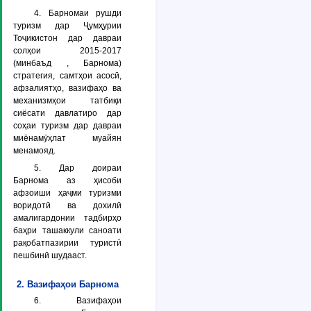
4. Барномаи рушди
туризм дар Ҷумҳурии
Тоҷикистон дар давраи
солҳои 2015-2017
(минбаъд , Барнома)
стратегия, самтҳои асосӣ,
афзалиятҳо, вазифаҳо ва
механизмҳои татбиқи
сиёсати давлатиро дар
соҳаи туризм дар давраи
миёнамӯҳлат муайян
менамояд.
5. Дар доираи
Барнома аз ҳисоби
афзоиши ҳаҷми туризми
воридотӣ ва дохилӣ
амалигардонии тадбирҳо
баҳри ташаккули саноати
рақобатпазирии туристӣ
пешбинӣ шудааст.
2. Вазифаҳои Барнома
6. Вазифаҳои