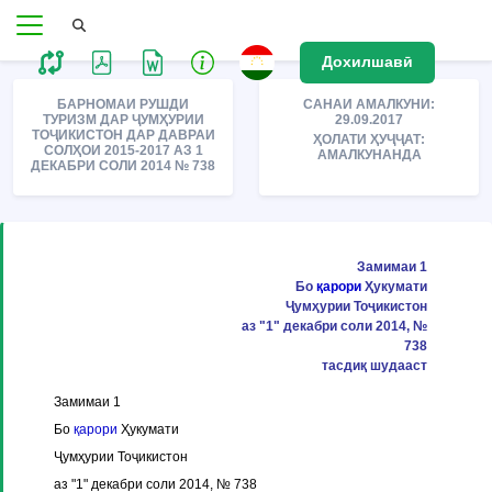
Дохилшавӣ
БАРНОМАИ РУШДИ
САНАИ АМАЛКУНИ:
ТУРИЗМ ДАР ҶУМҲУРИИ
29.09.2017
ТОҶИКИСТОН ДАР ДАВРАИ
ҲОЛАТИ ҲУҶҶАТ:
СОЛҲОИ 2015-2017 АЗ 1
АМАЛКУНАНДА
ДЕКАБРИ СОЛИ 2014 № 738
Замимаи 1
Бо
қарори
Ҳукумати
Ҷумҳурии Тоҷикистон
аз "1" декабри соли 2014, №
738
тасдиқ шудааст
Замимаи 1
Бо
қарори
Ҳукумати
Ҷумҳурии Тоҷикистон
аз "1" декабри соли 2014, № 738