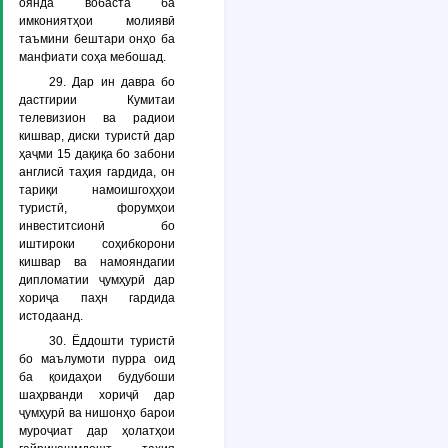
оянда вобаста ба
имкониятҳои молиявӣ
таъмини бештари онҳо ба
манфиати соҳа мебошад.
29. Дар ин давра бо
дастгирии Кумитаи
телевизион ва радиои
кишвар, диски туристӣ дар
ҳаҷми 15 дақиқа бо забони
англисӣ таҳия гардида, он
тариқи намоишгоҳҳои
туристӣ, форумҳои
инвеститсионӣ бо
иштироки соҳибкорони
кишвар ва намояндагии
дипломатии ҷумҳурӣ дар
хориҷа паҳн гардида
истодаанд.
30. Ёддошти туристӣ
бо маълумоти пурра оид
ба қоидаҳои будубоши
шаҳрванди хориҷӣ дар
ҷумҳурӣ ва нишонҳо барои
муроҷиат дар ҳолатҳои