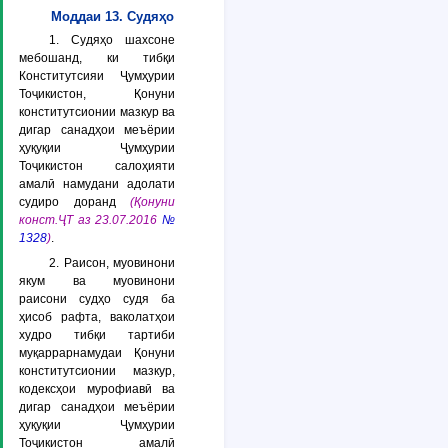
Моддаи 13. Судяҳо
1. Судяҳо шахсоне
мебошанд, ки тибқи
Конститутсияи Ҷумҳурии
Тоҷикистон, Қонуни
конститутсионии мазкур ва
дигар санадҳои меъёрии
ҳуқуқии Ҷумҳурии
Тоҷикистон салоҳияти
амалӣ намудани адолати
судиро доранд
(Қонуни
конст.ҶТ аз 23.07.2016
№
1328
)
.
2. Раисон, муовинони
якум ва муовинони
раисони судҳо судя ба
ҳисоб рафта, ваколатҳои
худро тибқи тартиби
муқаррарнамудаи Қонуни
конститутсионии мазкур,
кодексҳои мурофиавӣ ва
дигар санадҳои меъёрии
ҳуқуқии Ҷумҳурии
Тоҷикистон амалӣ