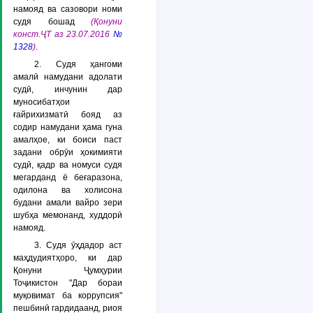
намояд ва сазовори номи
судя бошад
(Қонуни
конст.ҶТ аз 23.07.2016
№
1328
)
.
2. Судя ҳангоми
амалӣ намудани адолати
судӣ, инчунин дар
муносибатҳои
ғайрихизматӣ бояд аз
содир намудани ҳама гуна
амалҳое, ки боиси паст
задани обрӯи ҳокимияти
судӣ, қадр ва номуси судя
мегарданд ё беғаразона,
одилона ва холисона
будани амали вайро зери
шубҳа мемонанд, худдорӣ
намояд.
3. Судя ӯҳдадор аст
маҳдудиятҳоро, ки дар
Қонуни Ҷумҳурии
Тоҷикистон "Дар бораи
муқовимат ба коррупсия"
пешбинӣ гардидаанд, риоя