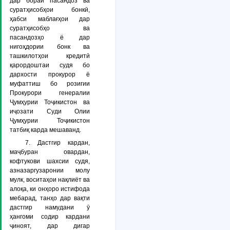
дар бораи пасандоз ва
суратҳисобҳои бонкӣ,
ҳабси маблағҳои дар
суратҳисобҳо ва
пасандозҳо ё дар
нигоҳдории бонк ва
ташкилотҳои кредитӣ
қарордоштаи судя бо
дархости прокурор ё
муфаттиш бо розигии
Прокурори генералии
Ҷумҳурии Тоҷикистон ва
иҷозати Суди Олии
Ҷумҳурии Тоҷикистон
татбиқ карда мешаванд.
7. Дастгир кардан,
маҷбуран овардан,
кофтукови шахсии судя,
азназаргузаронии молу
мулк, воситаҳои нақлиёт ва
алоқа, ки онҳоро истифода
мебарад, танҳо дар вақти
дастгир намудани ӯ
ҳангоми содир кардани
ҷиноят, дар дигар