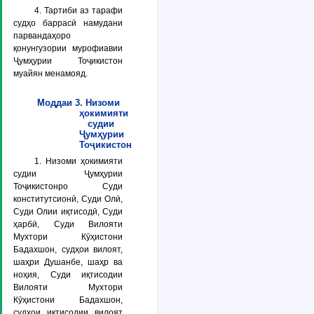
4. Тартиби аз тарафи
судҳо баррасӣ намудани
парвандаҳоро
қонунгузории мурофиавии
Ҷумҳурии Тоҷикистон
муайян менамояд.
Моддаи 3. Низоми
ҳокимияти
судии
Ҷумҳурии
Тоҷикистон
1. Низоми ҳокимияти
судии Ҷумҳурии
Тоҷикистонро Суди
конститутсионӣ, Суди Олӣ,
Суди Олии иқтисодӣ, Суди
ҳарбӣ, Суди Вилояти
Мухтори Кӯҳистони
Бадахшон, судҳои вилоят,
шаҳри Душанбе, шаҳр ва
ноҳия, Суди иқтисодии
Вилояти Мухтори
Кӯҳистони Бадахшон,
судҳои иқтисодии вилоят