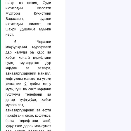
шаҳр ва ноҳия, Суди
иқтисодии Вилояти
Мухтори Кӯҳистони
Бадахшон, судҳои
иқтисодии вилоят ва
шаҳри Душанбе мумкин
нест.
6. Чораҳои
маҷбуркунии мурофиавӣ
дар намуди ба ҳабс ва
ҳабси хонагӣ гирифтани
судя, муваққатан дур
кардан аз вазифа,
азназаргузаронии манзил,
кофтукови манзил ва утоқи
хизматии ӯ, ҳабси молу
мулк, гӯш ва сабт кардани
гуфтугӯи телефонӣ ва
дигар гуфтугӯҳо, ҳабси
муросилот,
азназаргузаронӣ ва ёфта
гирифтани онҳо, кофтуков,
ёфта гирифтани ашё,
ҳуҷҷатҳои дорои маълумот