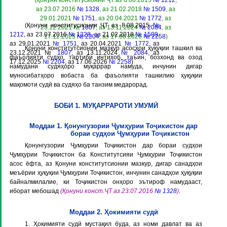
(Қонуни конститусионии ҶТ аз 8.08.2015
№ 1212
,
аз 23.07.2016
№ 1328
, аз 21.02.2018
№ 1509
, аз
29.01.2021
№ 1751
, аз 20.04.2021
№ 1772
, аз
(Қонуни конститусионии ҶТ аз 8.08.2015
№
23.12.2021 №
1807
, аз 13.11.2024
№ 2084
, аз
1212
, аз 23.07.2016
№ 1328
, аз 21.02.2018
№ 1509
,
17.12.2025
№ 2204
, аз 17.06.2026
№ 2258
)
аз 29.01.2021
№ 1751
, аз 20.04.2021
№ 1772
, аз
Қонуни конститутсионии мазкур асосҳои ҳуқуқии ташкил ва
23.12.2021 №
1807
, аз 13.11.2024
№ 2084
, аз
фаъолияти судҳо, тартиби интихоб, таъин, бозхонд ва озод
17.12.2025
№ 2204
, аз 17.06.2026
№ 2258
)
намудани судяҳоро муқаррар намуда, инчунин дигар
муносибатҳоро вобаста ба фаъолияти ташкилию ҳуқуқии
мақомоти судӣ ва судяҳо ба танзим медарорад.
БОБИ 1. МУҚАРРАРОТИ УМУМӢ
Моддаи 1. Қонунгузории Ҷумҳурии Тоҷикистон дар
бораи судҳои Ҷумҳурии Тоҷикистон
Қонунгузории Ҷумҳурии Тоҷикистон дар бораи судҳои
Ҷумҳурии Тоҷикистон ба Конститутсияи Ҷумҳурии Тоҷикистон
асос ёфта, аз Қонуни конститутсионии мазкур, дигар санадҳои
меъёрии ҳуқуқии Ҷумҳурии Тоҷикистон, инчунин санадҳои ҳуқуқии
байналмилалие, ки Тоҷикистон онҳоро эътироф намудааст,
иборат мебошад
(Қонуни конст.ҶТ аз 23.07.2016
№ 1328
)
.
Моддаи 2. Ҳокимияти судӣ
1. Ҳокимияти судӣ мустақил буда, аз номи давлат ва аз