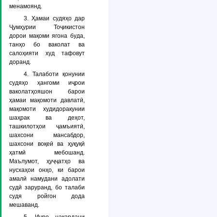
менамоянд.
3. Ҳамаи судяҳо дар
Ҷумҳурии Тоҷикистон
дорои мақоми ягона буда,
танҳо бо ваколат ва
салоҳияти худ тафовут
доранд.
4. Талаботи қонунии
судяҳо ҳангоми иҷрои
ваколатҳояшон барои
ҳамаи мақомоти давлатӣ,
мақомоти худидоракунии
шаҳрак ва деҳот,
ташкилотҳои ҷамъиятӣ,
шахсони мансабдор,
шахсони воқеӣ ва ҳуқуқӣ
ҳатмӣ мебошанд.
Маълумот, ҳуҷҷатҳо ва
нусхаҳои онҳо, ки барои
амалӣ намудани адолати
судӣ заруранд, бо талаби
судя ройгон дода
мешаванд.