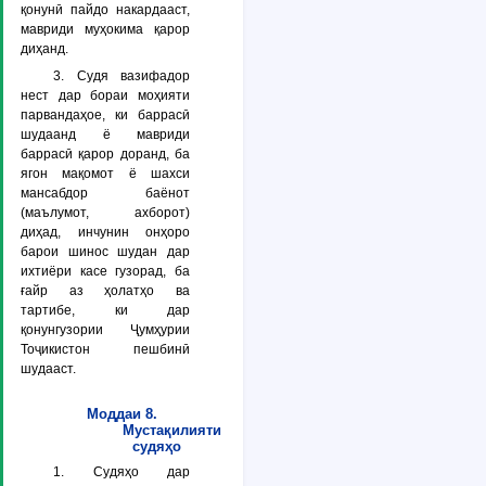
қонунӣ пайдо накардааст,
мавриди муҳокима қарор
диҳанд.
3. Судя вазифадор
нест дар бораи моҳияти
парвандаҳое, ки баррасӣ
шудаанд ё мавриди
баррасӣ қарор доранд, ба
ягон мақомот ё шахси
мансабдор баёнот
(маълумот, ахборот)
диҳад, инчунин онҳоро
барои шинос шудан дар
ихтиёри касе гузорад, ба
ғайр аз ҳолатҳо ва
тартибе, ки дар
қонунгузории Ҷумҳурии
Тоҷикистон пешбинӣ
шудааст.
Моддаи 8.
Мустақилияти
судяҳо
1. Судяҳо дар