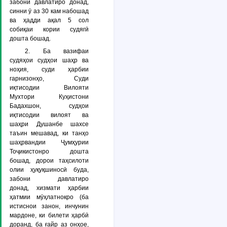
забони давлатиро донад,
синни ӯ аз 30 кам набошад
ва ҳадди ақал 5 сол
собиқаи кории судягӣ
дошта бошад.
2. Ба вазифаи
судяҳои судҳои шаҳр ва
ноҳия, суди ҳарбии
гарнизонҳо, Суди
иқтисодии Вилояти
Мухтори Куҳистони
Бадахшон, судҳои
иқтисодии вилоят ва
шаҳри Душанбе шахсе
таъин мешавад, ки танҳо
шаҳрвандии Ҷумҳурии
Тоҷикистонро дошта
бошад, дорои таҳсилоти
олии ҳуқуқшиносӣ буда,
забони давлатиро
донад, хизмати ҳарбии
ҳатмии мӯҳлатнокро (ба
истиснои занон, инчунин
мардоне, ки билети ҳарбӣ
доранд, ба ғайр аз онҳое,