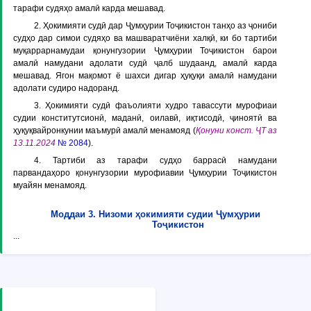
тарафи судяҳо амалӣ карда мешавад.
2. Ҳокимияти судӣ дар Ҷумҳурии Тоҷикистон танҳо аз ҷониби
судҳо дар симои судяҳо ва машваратчиёни халқӣ, ки бо тартиби
муқаррарнамудаи қонунгузории Ҷумҳурии Тоҷикистон барои
амалӣ намудани адолати судӣ ҷалб шудаанд, амалӣ карда
мешавад. Ягон мақомот ё шахси дигар ҳуқуқи амалӣ намудани
адолати судиро надоранд.
3. Ҳокимияти судӣ фаъолияти худро тавассути мурофиаи
судии конститутсионӣ, маданӣ, оилавӣ, иқтисодӣ, ҷиноятӣ ва
ҳуқуқвайронкунии маъмурӣ амалӣ менамояд (
Қонуни конст. ҶТ аз
13.11.2024
№ 2084
).
4. Тартиби аз тарафи судҳо баррасӣ намудани
парвандаҳоро қонунгузории мурофиавии Ҷумҳурии Тоҷикистон
муайян менамояд.
Моддаи 3. Низоми ҳокимияти судии Ҷумҳурии
Тоҷикистон
...