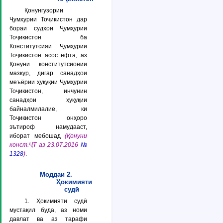
Қонунгузории
Ҷумҳурии Тоҷикистон дар
бораи судҳои Ҷумҳурии
Тоҷикистон ба
Конститутсияи Ҷумҳурии
Тоҷикистон асос ёфта, аз
Қонуни конститутсионии
мазкур, дигар санадҳои
меъёрии ҳуқуқии Ҷумҳурии
Тоҷикистон, инчунин
санадҳои ҳуқуқии
байналмилалие, ки
Тоҷикистон онҳоро
эътироф намудааст,
иборат мебошад
(Қонуни
конст.ҶТ аз 23.07.2016
№
1328
)
.
Моддаи 2.
Ҳокимияти
судӣ
1. Ҳокимияти судӣ
мустақил буда, аз номи
давлат ва аз тарафи