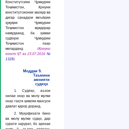
Конститутсияи Ҷумҳурии
Тоҷикистон, Қонуни
конститутсионии мазкур ва
дигар санадҳои меъёрии
ҳуқуқии Ҷумҳурии
Тоҷикистон муқаррар
намудаанд, ба ҳамаи
судяҳои Ҷумҳурии
Тоҷикистон паҳн
мегарданд
(Қонуни
конст.ҶТ аз 23.07.2016
№
1328
)
.
Моддаи 9.
Таъмини
амнияти
судяҳо
1. Судяҳо, аъзои
оилаи онҳо ва молу мулки
онҳо таҳти ҳимояи махсуси
давлат қарор доранд.
2. Муҳофизати бино
ва молу мулки судҳо, дар
сурати зарурат, бо аризаи