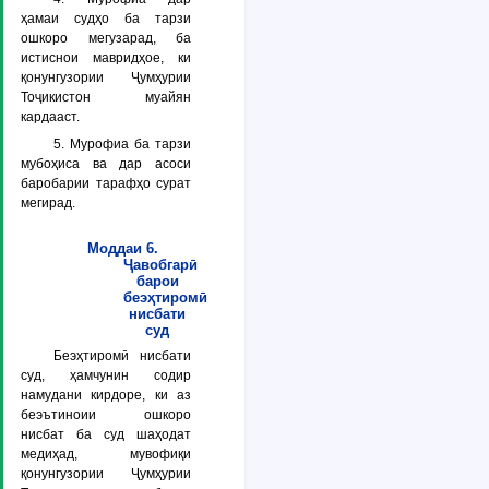
ҳамаи судҳо ба тарзи
ошкоро мегузарад, ба
истиснои мавридҳое, ки
қонунгузории Ҷумҳурии
Тоҷикистон муайян
кардааст.
5. Мурофиа ба тарзи
мубоҳиса ва дар асоси
баробарии тарафҳо сурат
мегирад.
Моддаи 6.
Ҷавобгарӣ
барои
беэҳтиромӣ
нисбати
суд
Беэҳтиромӣ нисбати
суд, ҳамчунин содир
намудани кирдоре, ки аз
беэътиноии ошкоро
нисбат ба суд шаҳодат
медиҳад, мувофиқи
қонунгузории Ҷумҳурии