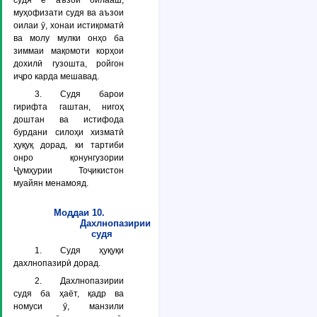
судя ё аъзои оилааш,
муҳофизати судя ва аъзои
оилаи ӯ, хонаи истиқоматӣ
ва молу мулки онҳо ба
зиммаи мақомоти корҳои
дохилӣ гузошта, ройгон
иҷро карда мешавад.
3. Судя барои
гирифта гаштан, нигоҳ
доштан ва истифода
бурдани силоҳи хизматӣ
ҳуқуқ дорад, ки тартиби
онро қонунгузории
Ҷумҳурии Тоҷикистон
муайян менамояд.
Моддаи 10.
Дахлнопазирии
судя
1. Судя ҳуқуқи
дахлнопазирӣ дорад.
2. Дахлнопазирии
судя ба ҳаёт, қадр ва
номуси ӯ, манзили