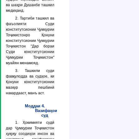
ва шаҳри Душанбе ташкил
медиҳанд.
2. Тартиби ташкил ва
фаъолияти Суди
конститутсионии Ҷумҳурии
Тоҷикистонро Қонуни
конститутсионии Ҷумҳурии
Тоҷикистон "Дар бораи
Суди конститутсионии
Ҷумҳурии Тоҷикистон"
муайян менамояд.
3. Ташкили суди
фавқулодда ва судҳое, ки
Қонуни конститутсионии
мазкур пешбинӣ
накардааст, манъ аст.
Моддаи 4.
Вазифаҳои
суд
1. Ҳокимияти судӣ
дар Ҷумҳурии Тоҷикистон
ҳуқуқу озодиҳои инсон ва