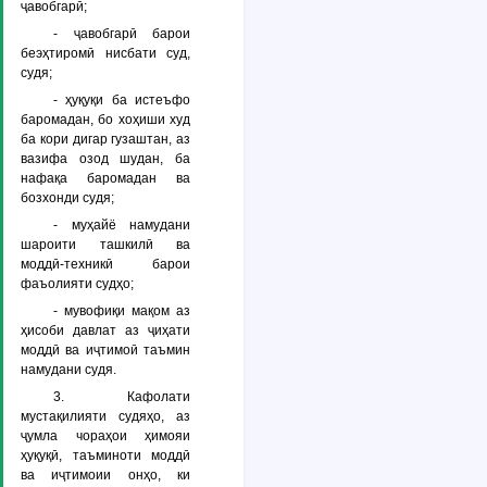
ҷавобгарӣ;
- ҷавобгарӣ барои
беэҳтиромӣ нисбати суд,
судя;
- ҳуқуқи ба истеъфо
баромадан, бо хоҳиши худ
ба кори дигар гузаштан, аз
вазифа озод шудан, ба
нафақа баромадан ва
бозхонди судя;
- муҳайё намудани
шароити ташкилӣ ва
моддӣ-техникӣ барои
фаъолияти судҳо;
- мувофиқи мақом аз
ҳисоби давлат аз ҷиҳати
моддӣ ва иҷтимоӣ таъмин
намудани судя.
3. Кафолати
мустақилияти судяҳо, аз
ҷумла чораҳои ҳимояи
ҳуқуқӣ, таъминоти моддӣ
ва иҷтимоии онҳо, ки