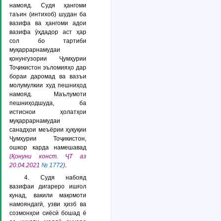
намояд. Судя ҳангоми
таъин (интихоб) шудан ба
вазифа ва ҳангоми адои
вазифа ӯҳдадор аст ҳар
сол бо тартиби
муқаррарнамудаи
қонунгузории Ҷумҳурии
Тоҷикистон эъломияҳо дар
бораи даромад ва вазъи
молумулкии худ пешниҳод
намояд. Маълумоти
пешниҳодшуда, ба
истиснои ҳолатҳои
муқаррарнамудаи
санадҳои меъёрии ҳуқуқии
Ҷумҳурии Тоҷикистон,
ошкор карда намешавад
(Қонуни конст. ҶТ аз
20.04.2021
№ 1772
)
.
4. Судя набояд
вазифаи дигареро ишғол
кунад, вакили мақомоти
намояндагӣ, узви ҳизб ва
созмонҳои сиёсӣ бошад ё