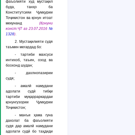
фаъолияти худ мустақил
буда, танҳо ба
Конститутсияи Ҷумҳурии
Тоҷикистон ва қонун итоат
мекунанд
(Қонуни
конст.ҶТ аз 23.07.2016
№
1328
)
.
2. Мустақилияти судя
таъмин мегардад бо:
- тартиби махсуси
интихоб, таъин, озод ва
бозхонд шудан;
- дахлнопазирии
судя;
- амалӣ намудани
адолати судӣ тибқи
тартиби муқарраркардаи
қонунгузории Ҷумҳурии
Тоҷикистон;
- манъи ҳама гуна
дахолат ба фаъолияти
судя дар амалӣ намудани
адолати судӣ бо таҳдиди