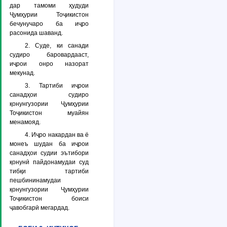
дар тамоми ҳудуди
Ҷумҳурии Тоҷикистон
бечунучаро ба иҷро
расонида шаванд.
2. Суде, ки санади
судиро баровардааст,
иҷрои онро назорат
мекунад.
3. Тартиби иҷрои
санадҳои судиро
қонунгузории Ҷумҳурии
Тоҷикистон муайян
менамояд.
4. Иҷро накардан ва ё
монеъ шудан ба иҷрои
санадҳои судии эътибори
қонунӣ пайдонамудаи суд
тибқи тартиби
пешбининамудаи
қонунгузории Ҷумҳурии
Тоҷикистон боиси
ҷавобгарӣ мегардад.