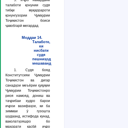
5. Иҷро накардани
талаботи қонунии судя
тибқи муқаррароти
қонунгузории Ҷумҳурии
Тоҷикистон боиси
ҷавобгарӣ мегардад.
Моддаи 14.
Талаботе,
ки
нисбати
судя
пешниҳод
мешаванд
1. Судя бояд
Конститутсияи Ҷумҳурии
Тоҷикистон ва дигар
санадҳои меъёрии ҳуқуқии
Ҷумҳурии Тоҷикистонро
риоя намояд, дониш ва
таҷрибаи худро барои
иҷрои вазифаҳое, ки ба
зиммаи ӯ гузошта
шудаанд, истифода кунад,
ваколатҳояшро бо
маҳорати касбӣ иҷро