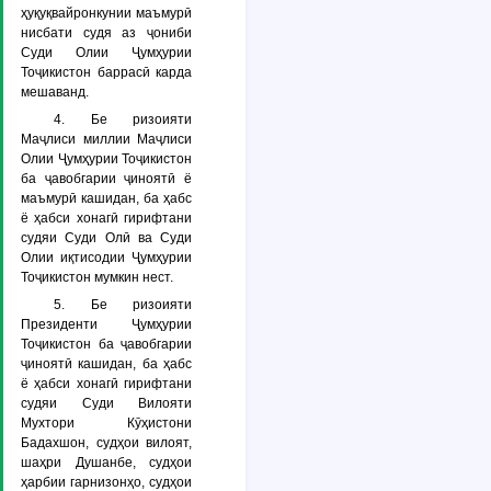
ҳуқуқвайронкунии маъмурӣ
нисбати судя аз ҷониби
Суди Олии Ҷумҳурии
Тоҷикистон баррасӣ карда
мешаванд.
4. Бе ризоияти
Маҷлиси миллии Маҷлиси
Олии Ҷумҳурии Тоҷикистон
ба ҷавобгарии ҷиноятӣ ё
маъмурӣ кашидан, ба ҳабс
ё ҳабси хонагӣ гирифтани
судяи Суди Олӣ ва Суди
Олии иқтисодии Ҷумҳурии
Тоҷикистон мумкин нест.
5. Бе ризоияти
Президенти Ҷумҳурии
Тоҷикистон ба ҷавобгарии
ҷиноятӣ кашидан, ба ҳабс
ё ҳабси хонагӣ гирифтани
судяи Суди Вилояти
Мухтори Кӯҳистони
Бадахшон, судҳои вилоят,
шаҳри Душанбе, судҳои
ҳарбии гарнизонҳо, судҳои