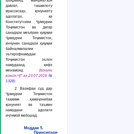
шаҳрванд, манфиатҳои
давлат, ташкилоту
муассисаҳо, қонунияту
адолатро, ки
Конститутсияи Ҷумҳурии
Тоҷикистон ва дигар
санадҳои меъёрии ҳуқуқии
Ҷумҳурии Тоҷикистон,
инчунин санадҳои ҳуқуқии
байналмилалии
эътирофнамудаи
Тоҷикистон эълон
намудаанд, ҳифз
менамояд
(Қонуни
конст.ҶТ аз 23.07.2016
№
1328
)
.
2. Вазифаи суд дар
Ҷумҳурии Тоҷикистон
таҳкими ҳамаҷонибаи
қонуният ва таъмин
намудани адолати
иҷтимоӣ мебошад.
Моддаи 5.
Принсипҳои