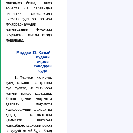
мавридҳо бошад, танҳо
вобаста ба парвандаи
ҷиноятии оғозгардида
нисбати судя бо тартиби
муқаррарнамудаи
қонунгузории Ҷумҳурии
Тоҷикистон амалӣ карда
мешаванд.
Моддаи 11. Ҳатмӣ
будани
иҷрои
санадҳои
судӣ
1. Фармон, ҳалнома,
ҳукм, таъинот ва қарори
суд, судяҳо, ки эътибори
қонунӣ пайдо кардаанд,
барои ҳамаи мақомоти
давлатӣ, мақомоти
худидоракунии шаҳрак ва
деҳот, ташкилотҳои
ҷамъиятӣ, шахсони
мансабдор, шахсони воқеӣ
ва ҳуқуқӣ ҳатмӣ буда, бояд