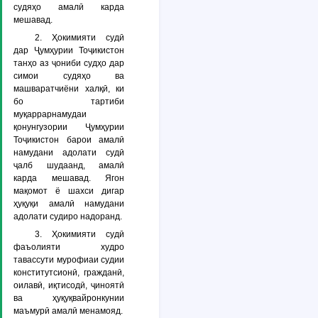
судяҳо амалӣ карда
мешавад.
2. Ҳокимияти судӣ
дар Ҷумҳурии Тоҷикистон
танҳо аз ҷониби судҳо дар
симои судяҳо ва
машваратчиёни халқӣ, ки
бо тартиби
муқаррарнамудаи
қонунгузории Ҷумҳурии
Тоҷикистон барои амалӣ
намудани адолати судӣ
ҷалб шудаанд, амалӣ
карда мешавад. Ягон
мақомот ё шахси дигар
ҳуқуқи амалӣ намудани
адолати судиро надоранд.
3. Ҳокимияти судӣ
фаъолияти худро
тавассути мурофиаи судии
конститутсионӣ, гражданӣ,
оилавӣ, иқтисодӣ, ҷиноятӣ
ва ҳуқуқвайронкунии
маъмурӣ амалӣ менамояд.