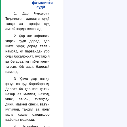
фаъолияти
судӣ
1. Дар Ҷумҳурии
Тоҷикистон адолати судӣ
танҳо аз тарафи суд
амалӣ карда мешавад.
2. Ҳар кас кафолати
ҳифзи судӣ дорад. Ҳар
шахс ҳуқуқ дорад талаб
намояд, ки парвандаи ӯро
суди босалоҳият, мустақил
ва беғараз, ки тибқи қонун
таъсис ёфтааст, баррасӣ
намояд.
3. Ҳама дар назди
қонун ва суд баробаранд.
Давлат ба ҳар кас, қатъи
назар аз миллат, нажод,
ҷинс, забон, эътиқоди
динӣ, мавқеи сиёсӣ, вазъи
иҷтимоӣ, таҳсил ва молу
мулк ҳуқуқу озодиҳоро
кафолат медиҳад.
4. Мурофиа дар