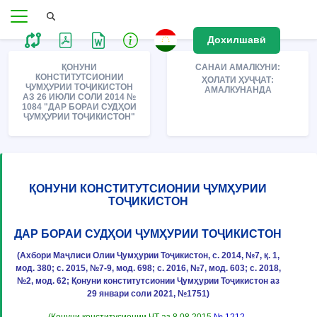
Дохилшавӣ
ҚОНУНИ
САНАИ АМАЛКУНИ:
КОНСТИТУТСИОНИИ
ҲОЛАТИ ҲУҶҶАТ:
ҶУМҲУРИИ ТОҶИКИСТОН
АМАЛКУНАНДА
АЗ 26 ИЮЛИ СОЛИ 2014 №
1084 "ДАР БОРАИ СУДҲОИ
ҶУМҲУРИИ ТОҶИКИСТОН"
ҚОНУНИ КОНСТИТУТСИОНИИ ҶУМҲУРИИ
ТОҶИКИСТОН
ДАР БОРАИ СУДҲОИ ҶУМҲУРИИ ТОҶИКИСТОН
(Ахбори Маҷлиси Олии Ҷумҳурии Тоҷикистон, с. 2014, №7, қ. 1,
мод. 380; с. 2015, №7-9, мод. 698; с. 2016, №7, мод. 603; с. 2018,
№2, мод. 62; Қонуни конститутсионии Ҷумҳурии Тоҷикистон аз
29 январи соли 2021, №1751)