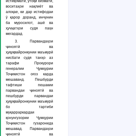
истиқоматӣ, утоқи хизматӣ,
воситаҳои нақлиёт ва
алоқае, ки дар истифодаи
ӯ қарор доранд, инчунин
ба муросилот, ашё ва
ҳуҷҷатҳои судя паҳн
мегардад.
3. Парвандаҳои
ҷиноятӣ ва
ҳуқуқвайронкунии маъмурӣ
нисбати судя танҳо аз
тарафи Прокурори
генералии Ҷумҳурии
Тоҷикистон оғоз карда
мешаванд. Пешбурди
тафтиши пешакии
парвандаи ҷиноятӣ ва
пешбурди парвандаи
ҳуқуқвайронкунии маъмурӣ
бо тартиби
муқарраркардаи
қонунгузории Ҷумҳурии
Тоҷикистон гузаронида
мешавад. Парвандаҳои
ҷиноятӣ ва