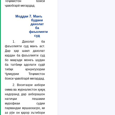
Тоҷикистон боиси
ҷавобгарӣ мегардад.
Моддаи 7. Манъ
будани
дахолат
ба
фаъолияти
суд
1. Дахолат ба
фаъолияти суд манъ аст.
Дар ҳар шакл дахолат
кардан ба фаъолияти суд
бо мақсади монеъ шудан
ба татбиқи адолати судӣ
тибқи қонунгузории
Ҷумҳурии Тоҷикистон
боиси ҷавобгарӣ мегардад.
2. Воситаҳои ахбори
омма ва журналистон ҳуқуқ
надоранд дар ахборашон
натиҷаи пешакии
мурофиаи судии
парвандаи мушаххасро, ки
аз рӯи он қарор эътибори