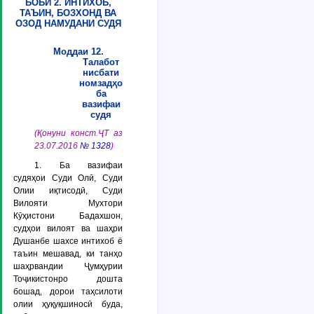
БОБИ 2. ИНТИХОБ,
ТАЪИН, БОЗХОНД ВА
ОЗОД НАМУДАНИ СУДЯ
Моддаи 12.
Талабот
нисбати
номзадҳо
ба
вазифаи
судя
(Қонуни конст.ҶТ аз
23.07.2016
№ 1328
)
1. Ба вазифаи
судяҳои Суди Олӣ, Суди
Олии иқтисодӣ, Суди
Вилояти Мухтори
Кӯҳистони Бадахшон,
судҳои вилоят ва шаҳри
Душанбе шахсе интихоб ё
таъин мешавад, ки танҳо
шаҳрвандии Ҷумҳурии
Тоҷикистонро дошта
бошад, дорои таҳсилоти
олии ҳуқуқшиносӣ буда,