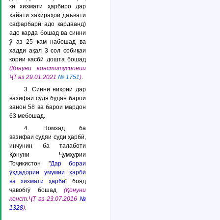
ки хизмати ҳарбиро дар
ҳайати захираҳои даъвати
сафарбарӣ адо кардаанд)
адо карда бошад ва синни
ӯ аз 25 кам набошад ва
ҳадди ақал 3 сол собиқаи
кории касбӣ дошта бошад
(Қонуни конститусионии
ҶТ аз 29.01.2021
№ 1751
)
.
3. Синни ниҳоии дар
вазифаи судя будан барои
занон 58 ва барои мардон
63 мебошад.
4. Номзад ба
вазифаи судяи суди ҳарбӣ,
инчунин ба талаботи
Қонуни Ҷумҳурии
Тоҷикистон "
Дар бораи
ӯҳдадории умумии ҳарбӣ
ва хизмати ҳарбӣ
" бояд
ҷавобгӯ бошад
(Қонуни
конст.ҶТ аз 23.07.2016
№
1328
)
.