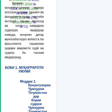
Қонуни
аз 23.07.2016
№
конститутсионии мазкур
1328
, аз 21.02.2018
асосҳои ҳуқуқии ташкил ва
№ 1509
, аз
фаъолияти судҳо, тартиби
29.01.2021
№ 1751
,
интихоб, таъин, бозхонд
аз 20.04.2021
№
ва озод намудани
1772
)
судяҳоро муқаррар
намуда, инчунин дигар
муносибатҳоро вобаста ба
фаъолияти ташкилию
ҳуқуқии мақомоти судӣ ва
судяҳо ба танзим
медарорад.
БОБИ 1. МУҚАРРАРОТИ
УМУМӢ
Моддаи 1.
Қонунгузории
Ҷумҳурии
Тоҷикистон
дар
бораи
судҳои
Ҷумҳурии
Тоҷикистон