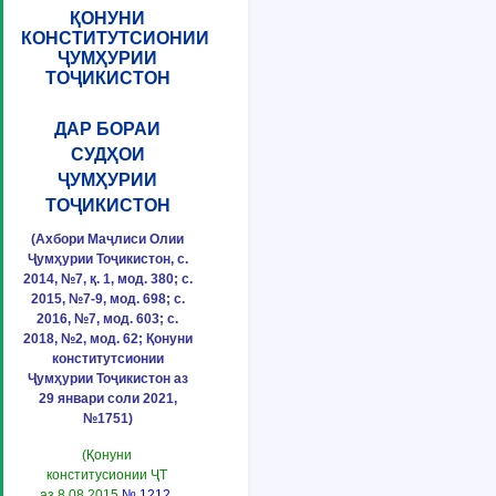
ҚОНУНИ
КОНСТИТУТСИОНИИ
ҶУМҲУРИИ
ТОҶИКИСТОН
ДАР БОРАИ
СУДҲОИ
ҶУМҲУРИИ
ТОҶИКИСТОН
(Ахбори Маҷлиси Олии
Ҷумҳурии Тоҷикистон, с.
2014, №7, қ. 1, мод. 380; с.
2015, №7-9, мод. 698; с.
2016, №7, мод. 603; с.
2018, №2, мод. 62; Қонуни
конститутсионии
Ҷумҳурии Тоҷикистон аз
29 январи соли 2021,
№1751)
(Қонуни
конститусионии ҶТ
аз 8.08.2015
№ 1212
,